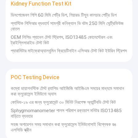
Kidney Function Test Kit
ডায়াবেটিস টেস্ট কিট
ডিসপোজেবল পিপি 60 মিমি পেট্রি ডিশ, গিয়ারড টিস্যু কালচার পেট্রি ডিশ
Gout Test Kit
প্লাস্টিক পিসিআর ব্যবহার্য সামগ্রী কনিক্যাল ভি বটম 250 মিলি সেন্ট্রিফিউজ
বোতল
Creatinine Test Kit
OEM লিপিড প্যানেল টেস্ট স্ট্রিপস, ISO13485 কোলেস্টেরল এবং
ট্রাইগ্লিসারাইড টেস্ট কিট
Infectious Disease Test Kit
প্যারামিটার মাইক্রোঅ্যালবুমিন ক্রিয়েটিনাইন এসিআর টেস্ট কিট ইউরিন স্ট্রিপস
ফ্লুরোসেন্ট ইমিউনোসাই বিশ্লেষক
Cardiac Marker Test Kit
POC Testing Device
Kidney Function Test Kit
কম্বো ডায়াগনস্টিক টেস্ট র‍্যাপিড আইজিজি আইজিএম সময়ের মাধ্যমে সমাধান
করা ফ্লুরোসেন্স ইমিউনো অ্যাস
POC Testing Device
কোভিড-১৯ এর জন্য ফ্লুরোসেন্ট ৩০ মিনিট নিরপেক্ষ অ্যান্টিবডি টেস্ট কিট
Sphygmomanometer পালস পরিমাপ রক্তচাপ মনিটর ISO13485
Rapid Test Reagent
বাড়িতে ব্যবহার
সহজ অপারেশন সময় সমাধান করা ফ্লুরোসেন্স ইমিউনোসাই বিশ্লেষক রঙ
ল্যাবরেটরি ভোগ্যপণ্য
এলসিডি স্ক্রীন