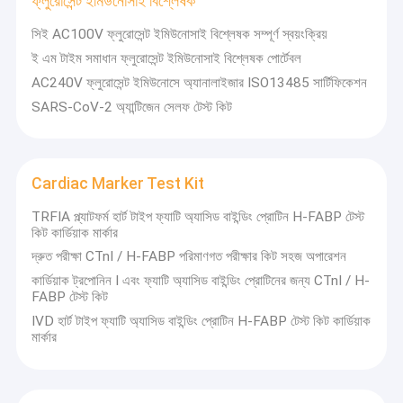
ফ্লুরোসেন্ট ইমিউনোসাই বিশ্লেষক
উপর ভিত্তি করে, যা একচেটিয়াভাবে কিম্বার্লি-ক্লার্ক দ্বারা অনুমোদিত, আমরা কার্ডিওলজি,
মহিলাদের স্বাস্থ্য, সংক্রামক রোগ, অনকোলজি এবং বিপাকীয় রোগগুলিতে ব্যয়-কার্যকর দ্রুত
কারখানা ভ্রমণ
ডায়াগনস্টিক পণ্যগুলি বিকাশের দিকে মনোনিবেশ করি।
সিই AC100V ফ্লুরোসেন্ট ইমিউনোসাই বিশ্লেষক সম্পূর্ণ স্বয়ংক্রিয়
মান নিয়ন্ত্রণ
ই এম টাইম সমাধান ফ্লুরোসেন্ট ইমিউনোসাই বিশ্লেষক পোর্টেবল
এদিকে, লুমিজেনেক্স ঘরোয়া বুকে ব্যথা কেন্দ্রের কৌশলগত অংশীদার।আমাদের বিশ্বব্যাপী
কৌশলগত অংশীদারদের সাথে ঘনিষ্ঠভাবে সহযোগিতা করে, Lumigenex পরিমাণগত
AC240V ফ্লুরোসেন্ট ইমিউনোসে অ্যানালাইজার ISO13485 সার্টিফিকেশন
আমাদের সাথে যোগাযোগ করুন
POCT ক্ষেত্রে বিশ্বব্যাপী নেতা হয়ে উঠতে প্রতিশ্রুতিবদ্ধ।
SARS-CoV-2 অ্যান্টিজেন সেলফ টেস্ট কিট
র‌্যাপিড টেস্ট কিটস এবং মেডিকেল ইন্সট্রুমেন্টের পাশে,
Lumigenex এছাড়াও ল্যাব ব্যবহার্য
খবর
সামগ্রী সরবরাহ করে, যেমন, পিপেট টিপস, পিসিআর সিরিজ, সেন্ট্রিফিউজ টিউব ইত্যাদি।
সব ক্ষেত্রেই
Cardiac Marker Test Kit
TRFIA প্ল্যাটফর্ম হার্ট টাইপ ফ্যাটি অ্যাসিড বাইন্ডিং প্রোটিন H-FABP টেস্ট
কিট কার্ডিয়াক মার্কার
অ্যান্টিজেন র‌্যাপিড টেস্ট কিট
দ্রুত পরীক্ষা CTnI / H-FABP পরিমাণগত পরীক্ষার কিট সহজ অপারেশন
কার্ডিয়াক ট্রপোনিন I এবং ফ্যাটি অ্যাসিড বাইন্ডিং প্রোটিনের জন্য CTnI / H-
কোলেস্টেরল টেস্ট কিট
FABP টেস্ট কিট
IVD হার্ট টাইপ ফ্যাটি অ্যাসিড বাইন্ডিং প্রোটিন H-FABP টেস্ট কিট কার্ডিয়াক
ইউরিক এসিড টেস্ট কিট
মার্কার
শুষ্ক রসায়ন বিশ্লেষক