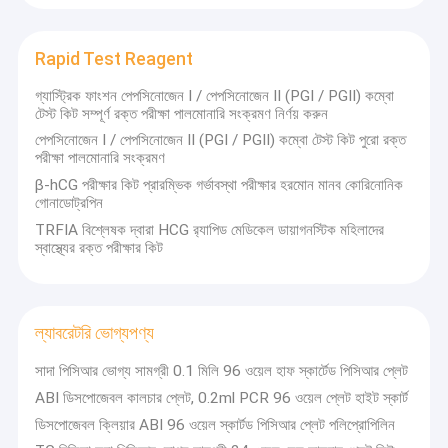
Rapid Test Reagent
গ্যাস্ট্রিক ফাংশন পেপসিনোজেন I / পেপসিনোজেন II (PGI / PGII) কম্বো
টেস্ট কিট সম্পূর্ণ রক্ত ​​​​পরীক্ষা পালমোনারি সংক্রমণ নির্ণয় করুন
পেপসিনোজেন I / পেপসিনোজেন II (PGI / PGII) কম্বো টেস্ট কিট পুরো রক্ত ​​
পরীক্ষা পালমোনারি সংক্রমণ
β-hCG পরীক্ষার কিট প্রারম্ভিক গর্ভাবস্থা পরীক্ষার হরমোন মানব কোরিনোনিক
গোনাডোট্রপিন
TRFIA বিশ্লেষক দ্বারা HCG র‌্যাপিড মেডিকেল ডায়াগনস্টিক মহিলাদের
স্বাস্থ্যের রক্ত ​​পরীক্ষার কিট
ল্যাবরেটরি ভোগ্যপণ্য
সাদা পিসিআর ভোগ্য সামগ্রী 0.1 মিলি 96 ওয়েল হাফ স্কার্টেড পিসিআর প্লেট
ABI ডিসপোজেবল কালচার প্লেট, 0.2ml PCR 96 ওয়েল প্লেট হাইট স্কার্ট
ডিসপোজেবল ক্লিয়ার ABI 96 ওয়েল স্কার্টড পিসিআর প্লেট পলিপ্রোপিলিন