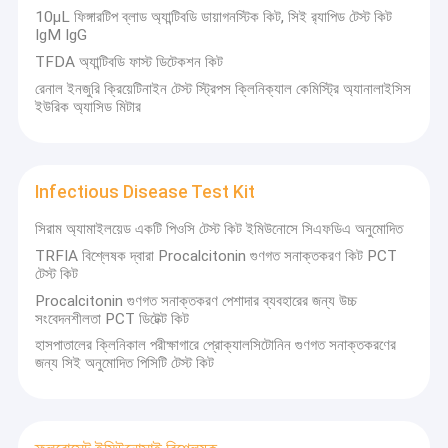
10μL ফিঙ্গারটিপ ব্লাড অ্যান্টিবডি ডায়াগনস্টিক কিট, সিই র‌্যাপিড টেস্ট কিট
IgM IgG
TFDA অ্যান্টিবডি ফাস্ট ডিটেকশন কিট
রেনাল ইনজুরি ক্রিয়েটিনাইন টেস্ট স্ট্রিপস ক্লিনিক্যাল কেমিস্ট্রি অ্যানালাইসিস
ইউরিক অ্যাসিড মিটার
Infectious Disease Test Kit
সিরাম অ্যামাইলয়েড একটি পিওসি টেস্ট কিট ইমিউনোসে সিএফডিএ অনুমোদিত
TRFIA বিশ্লেষক দ্বারা Procalcitonin গুণগত সনাক্তকরণ কিট PCT
টেস্ট কিট
Procalcitonin গুণগত সনাক্তকরণ পেশাদার ব্যবহারের জন্য উচ্চ
সংবেদনশীলতা PCT ডিটেক্ট কিট
বাড়ি
হাসপাতালের ক্লিনিকাল পরীক্ষাগারে প্রোক্যালসিটোনিন গুণগত সনাক্তকরণের
Lumigenex (Suzhou) Co., Ltd. হল একটি দ্রুত বর্ধনশীল বায়োটেকনোলজিকাল
জন্য সিই অনুমোদিত পিসিটি টেস্ট কিট
কোম্পানি যা ক্লিনিকাল ডায়াগনস্টিক পণ্যের ক্রমাগত ক্রমবর্ধমান চাহিদা পূরণ করে এমন
পণ্য
মালিকানা প্রযুক্তির উন্নয়নে নিবেদিত।
আমাদের সম্পর্কে
আমাদের পেটেন্ট করা টাইম-সল্ভড ফ্লুরোসেন্স ইমিউনোসে (TRFIA) POCT প্ল্যাটফর্মের