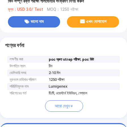
কিট সম্পূর্ণ রক্ত ​​​​পরীক্ষা পালমোনারি সংক্রমণ নির্ণয় করুন
মূল্য：USD 3.0/ Test
MOQ：1250 পরীক্ষা
ভালো দাম
এখন যোগাযোগ
পণ্যের বর্ণনা
লক্ষণীয় করা
,
poc দ্রুত strep পরীক্ষা
poc কিট
উৎপত্তি স্থল
চীন
ডেলিভারি সময়
2-10 দিন
ন্যূনতম চাহিদার পরিমাণ
1250 পরীক্ষা
পরিচিতিমুলক নাম
Lumigenex
পরিশোধের শর্ত
টি/টি, ওয়েস্টার্ন ইউনিয়ন, পেপ্যাল
আরো দেখুন