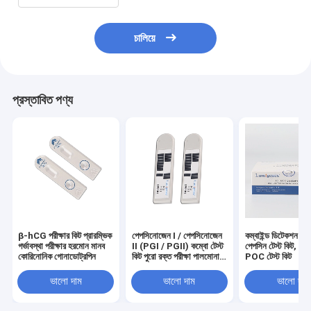
চালিয়ে
প্রস্তাবিত পণ্য
β-hCG পরীক্ষার কিট প্রারম্ভিক
পেপসিনোজেন I / পেপসিনোজেন
কম্বাইন্ড ডিটেকশন হো
গর্ভাবস্থা পরীক্ষার হরমোন মানব
II (PGI / PGII) কম্বো টেস্ট
পেপসিন টেস্ট কিট, 
কোরিনোনিক গোনাডোট্রপিন
কিট পুরো রক্ত ​​পরীক্ষা পালমোনারি
POC টেস্ট কিট （P
সংক্রমণ
PGII）
ভালো দাম
ভালো দাম
ভালো দাম