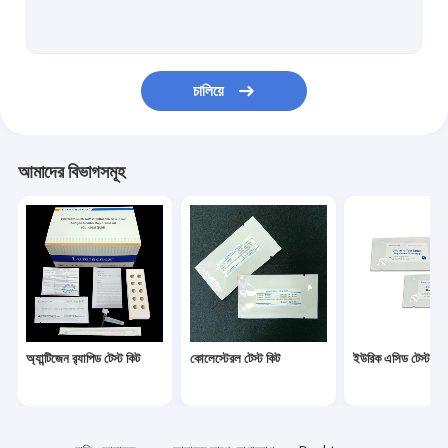
ডায়াবেটিস টেস্ট কিট
Gout Test Kit
চালিয়ে
Creatinine Test Kit
Infectious Disease Test Kit
আমাদের বিভাগসমূহ
ফ্লুরোসেন্ট ইমিউনোসাই বিশ্লেষক
Cardiac Marker Test Kit
Kidney Function Test Kit
POC Testing Device
অ্যান্টিজেন র‌্যাপিড টেস্ট কিট
কোলেস্টেরল টেস্ট কিট
ইউরিক এসিড টেস্ট কিট
Rapid Test Reagent
ল্যাবরেটরি ভোগ্যপণ্য