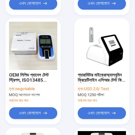
এখন যোগাযোগ
এখন যোগাযোগ
OEM লিপিড প্যানেল টেস্ট
প্যারামিটার মাইক্রোঅ্যালবুমিন
স্ট্রিপস, ISO13485
ক্রিয়েটিনাইন এসিআর টেস্ট কিট
কোলেস্টেরল এবং
ইউরিন স্ট্রিপস
মূল্য:
negotiable
মূল্য:
USD 2.0/ Test
ট্রাইগ্লিসারাইড টেস্ট কিট
MOQ:
আলোচনা সাপেক্ষ
MOQ:
1250 পরীক্ষা
সর্বশেষ দাম পান
সর্বশেষ দাম পান
এখন যোগাযোগ
এখন যোগাযোগ