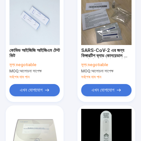
কোভিড আইজিজি আইজিএম টেস্ট
SARS-CoV-2 এর জন্য
কিট
ফিঙ্গারটিপ ব্লাড কোলয়েডাল গোল্ড
অ্যান্টিবডি ফাস্ট ডিটেকশন কিট
মূল্য:
negotiable
মূল্য:
negotiable
সিই
MOQ:
আলোচনা সাপেক্ষ
MOQ:
আলোচনা সাপেক্ষ
সর্বশেষ দাম পান
সর্বশেষ দাম পান
এখন যোগাযোগ
এখন যোগাযোগ
বাড়ি
পণ্য
আমাদের সম্পর্কে