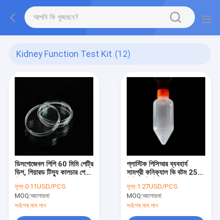
Kidney Function Test Kit
(12)
ডিসপোজেবল পিপি 60 মিমি পেট্রি
প্লাস্টিক পিসিআর ব্যবহার্য
ডিশ, গিয়ারড টিস্যু কালচার পেট্রি
সামগ্রী কনিক্যাল ভি বটম 250
ডিশ
মিলি সেন্ট্রিফিউজ বোতল
মূল্য:
0.11USD/PCS
মূল্য:
1.27USD/PCS
MOQ:
আলোচনা
MOQ:
আলোচনা
সর্বশেষ দাম পান
সর্বশেষ দাম পান