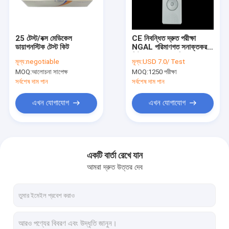
কারখানা ভ্রমণ
মান নিয়ন্ত্রণ
25 টেস্ট/বক্স মেডিকেল
CE নিবন্ধিত দ্রুত পরীক্ষা
ডায়াগনস্টিক টেস্ট কিট
NGAL পরিমাণগত সনাক্তকরণ
আমাদের সাথে যোগাযোগ করুন
কিট TRFIA পদ্ধতি
মূল্য:
negotiable
মূল্য:
USD 7.0/ Test
MOQ:
আলোচনা সাপেক্ষ
MOQ:
1250 পরীক্ষা
খবর
সর্বশেষ দাম পান
সর্বশেষ দাম পান
সব ক্ষেত্রেই
এখন যোগাযোগ
এখন যোগাযোগ
অ্যান্টিজেন র‌্যাপিড টেস্ট কিট
একটি বার্তা রেখে যান
আমরা দ্রুত উত্তর দেব
কোলেস্টেরল টেস্ট কিট
ইউরিক এসিড টেস্ট কিট
শুষ্ক রসায়ন বিশ্লেষক