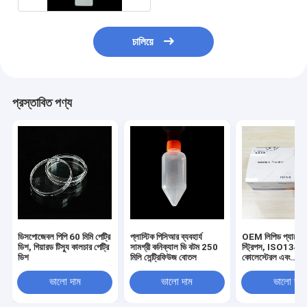
চালিয়ে
প্রস্তাবিত পণ্য
ডিসপোজেবল পিপি 60 মিমি পেট্রি
প্লাস্টিক পিসিআর ব্যবহার্য
OEM লিপিড প্যানেল ট
ডিশ, গিয়ারড টিস্যু কালচার পেট্রি
সামগ্রী কনিক্যাল ভি বটম 250
স্ট্রিপস, ISO1348
ডিশ
মিলি সেন্ট্রিফিউজ বোতল
কোলেস্টেরল এবং
ট্রাইগ্লিসারাইড টেস্ট 
ভালো দাম
ভালো দাম
ভালো দাম