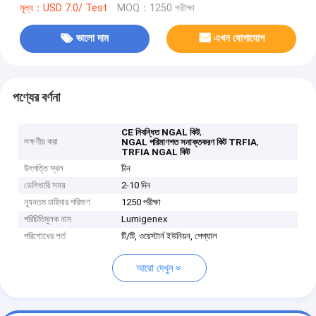
মূল্য：USD 7.0/ Test
MOQ：1250 পরীক্ষা
ভালো দাম
এখন যোগাযোগ
পণ্যের বর্ণনা
,
CE নিবন্ধিত NGAL কিট
লক্ষণীয় করা
,
NGAL পরিমাণগত সনাক্তকরণ কিট TRFIA
TRFIA NGAL কিট
উৎপত্তি স্থল
চীন
ডেলিভারি সময়
2-10 দিন
ন্যূনতম চাহিদার পরিমাণ
1250 পরীক্ষা
পরিচিতিমুলক নাম
Lumigenex
পরিশোধের শর্ত
টি/টি, ওয়েস্টার্ন ইউনিয়ন, পেপ্যাল
আরো দেখুন