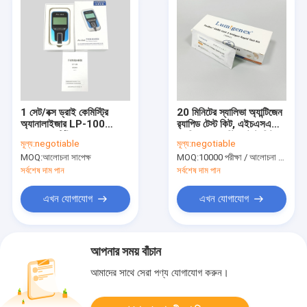
1 সেট/বক্স ড্রাই কেমিস্ট্রি
20 মিনিটের স্যালিভা অ্যান্টিজেন
অ্যানালাইজার LP-100
র‌্যাপিড টেস্ট কিট, এইচএসএ
CFDA সার্টিফিকেশন
র‌্যাপিড ডায়াগনস্টিক টেস্ট কিট
মূল্য:
negotiable
মূল্য:
negotiable
MOQ:
আলোচনা সাপেক্ষ
MOQ:
10000 পরীক্ষা / আলোচনা সাপেক্ষে
সর্বশেষ দাম পান
সর্বশেষ দাম পান
এখন যোগাযোগ
এখন যোগাযোগ
আপনার সময় বাঁচান
আমাদের সাথে সেরা পণ্য যোগাযোগ করুন।