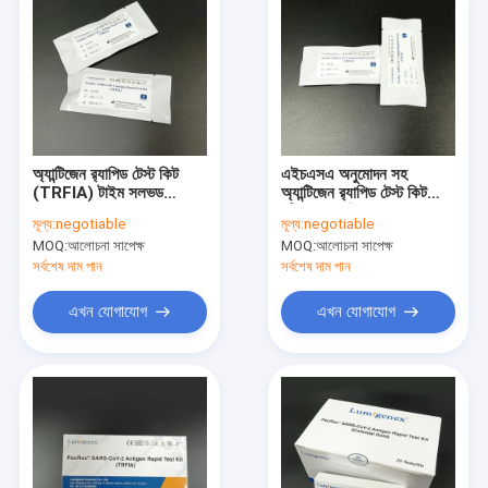
অ্যান্টিজেন র‌্যাপিড টেস্ট কিট
এইচএসএ অনুমোদন সহ
(TRFIA) টাইম সলভড
অ্যান্টিজেন র‌্যাপিড টেস্ট কিট
ফ্লুরোসেন্স
(টিআরএফআইএ)
মূল্য:
negotiable
মূল্য:
negotiable
MOQ:
আলোচনা সাপেক্ষ
MOQ:
আলোচনা সাপেক্ষ
সর্বশেষ দাম পান
সর্বশেষ দাম পান
এখন যোগাযোগ
এখন যোগাযোগ
বাড়ি
পণ্য
আমাদের সম্পর্কে