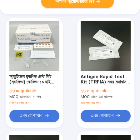
আপনার প্রয়োজনীয়তা দিন
অ্যান্টিজেন র‌্যাপিড টেস্ট কিট
Antigen Rapid Test
(স্যালিভা) কোভিড-১৯ হাই
Kit (TRFIA) সময় সমাধান
স্পেসিফিসিটি
করা প্রযুক্তি
মূল্য:
negotiable
মূল্য:
negotiable
MOQ:
আলোচনা সাপেক্ষ
MOQ:
আলোচনা সাপেক্ষ
সর্বশেষ দাম পান
সর্বশেষ দাম পান
এখন যোগাযোগ
এখন যোগাযোগ