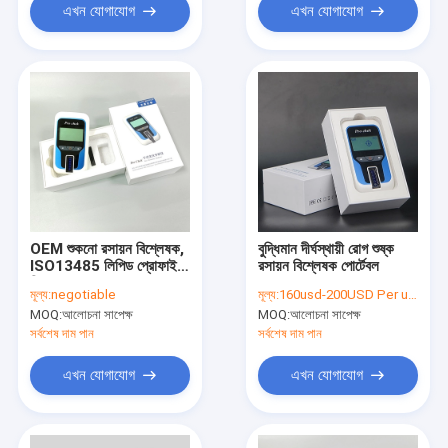
এখন যোগাযোগ
এখন যোগাযোগ
OEM শুকনো রসায়ন বিশ্লেষক,
বুদ্ধিমান দীর্ঘস্থায়ী রোগ শুষ্ক
ISO13485 লিপিড প্রোফাইল
রসায়ন বিশ্লেষক পোর্টেবল
বিশ্লেষক
মূল্য:
negotiable
মূল্য:
160usd-200USD Per unit; Disocount will be given with huge orders
MOQ:
আলোচনা সাপেক্ষ
MOQ:
আলোচনা সাপেক্ষ
সর্বশেষ দাম পান
সর্বশেষ দাম পান
এখন যোগাযোগ
এখন যোগাযোগ