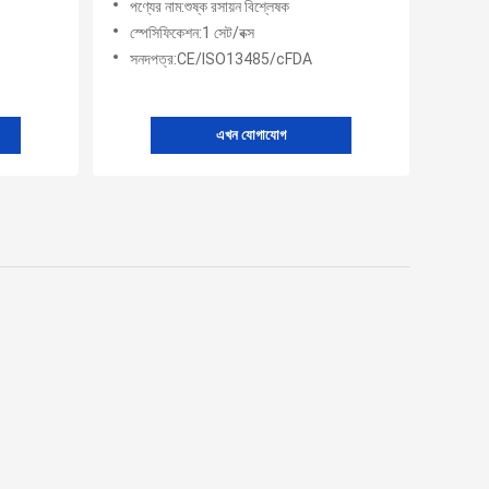
পণ্যের নাম:শুষ্ক রসায়ন বিশ্লেষক
স্পেসিফিকেশন:1 সেট/বক্স
সনদপত্র:CE/ISO13485/cFDA
এখন যোগাযোগ