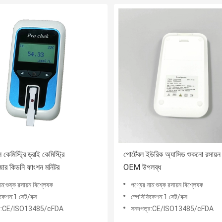
 কেমিস্ট্রি ড্রাই কেমিস্ট্রি
পোর্টেবল ইউরিক অ্যাসিড শুকনো রসায়ন
জার কিডনি ফাংশন মনিটর
OEM উপলব্ধ
াম:শুষ্ক রসায়ন বিশ্লেষক
পণ্যের নাম:শুষ্ক রসায়ন বিশ্লেষক
িকেশন:1 সেট/বক্স
স্পেসিফিকেশন:1 সেট/বক্স
্র:CE/ISO13485/cFDA
সনদপত্র:CE/ISO13485/cFDA