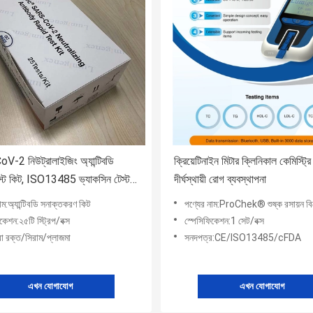
-2 নিউট্রালাইজিং অ্যান্টিবডি
ক্রিয়েটিনাইন মিটার ক্লিনিকাল কেমিস্ট্র
টেস্ট কিট, ISO13485 ভ্যাকসিন টেস্ট
দীর্ঘস্থায়ী রোগ ব্যবস্থাপনা
াম:অ্যান্টিবডি সনাক্তকরণ কিট
পণ্যের নাম:ProChek® শুষ্ক রসায়ন বি
কেশন:২৫টি স্ট্রিপ/বক্স
স্পেসিফিকেশন:1 সেট/বক্স
রো রক্ত/সিরাম/প্লাজমা
সনদপত্র:CE/ISO13485/cFDA
এখন যোগাযোগ
এখন যোগাযোগ