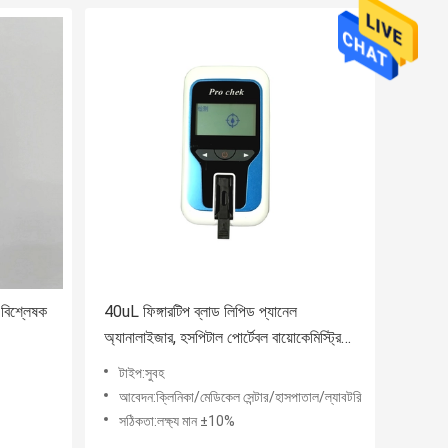
 বিশ্লেষক
40uL ফিঙ্গারটিপ ব্লাড লিপিড প্যানেল
অ্যানালাইজার, হসপিটাল পোর্টেবল বায়োকেমিস্ট্রি
অ্যানালাইজার
টাইপ:সুবহ
আবেদন:ক্লিনিকা/মেডিকেল সেন্টার/হাসপাতাল/ল্যাবটরি
সঠিকতা:লক্ষ্য মান ±10%