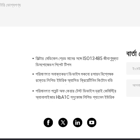
েটরি ভোগ্যপণ্য
বার্তা
ফিল্টার মেডিকেল গ্রেড মানের সঙ্গে ISO13485 জীবাণুমুক্ত
ডিসপোজেবল পিপেট টিপস
পরিমাণগত সনাক্তকরণ ডিভাইস শুকনো রসায়ন বিশ্লেষক
রক্তের লিপিড ইউরিক অ্যাসিড ক্রিয়েটিনিন কিটোন বডি
HbA1C গ্লুকোজ পরীক্ষা সিই অ্যাপ
পরিমানগত পয়েন্ট অফ কেয়ার টেস্ট ডিভাইস ড্রাই কেমিস্ট্রি
অ্যানালাইজার HbA1C গ্লুকোজ লিপিড প্যানেল ইউরিক
অ্যাসিড টেস্ট