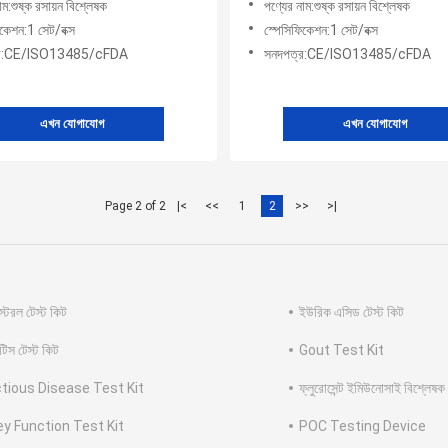
াম:শুষ্ক রসায়ন বিশ্লেষক
পণ্যের নাম:শুষ্ক রসায়ন বিশ্লেষক
িকেশন:1 সেট/বক্স
স্পেসিফিকেশন:1 সেট/বক্স
্র:CE/ISO13485/cFDA
সনদপত্র:CE/ISO13485/cFDA
এখন যোগাযোগ
এখন যোগাযোগ
Page 2 of 2
|<
<<
1
2
>>
>|
টেরল টেস্ট কিট
ইউরিক এসিড টেস্ট কিট
েটিস টেস্ট কিট
Gout Test Kit
ctious Disease Test Kit
ফ্লুরোসেন্ট ইমিউনোসাই বিশ্লেষক
ey Function Test Kit
POC Testing Device