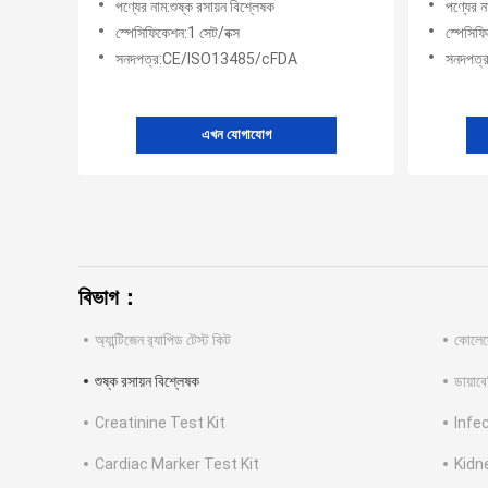
পণ্যের নাম:শুষ্ক রসায়ন বিশ্লেষক
পণ্যের ন
স্পেসিফিকেশন:1 সেট/বক্স
স্পেসিফ
সনদপত্র:CE/ISO13485/cFDA
সনদপত
এখন যোগাযোগ
বিভাগ：
অ্যান্টিজেন র‌্যাপিড টেস্ট কিট
কোলেস্
শুষ্ক রসায়ন বিশ্লেষক
ডায়াব
Creatinine Test Kit
Infe
Cardiac Marker Test Kit
Kidn