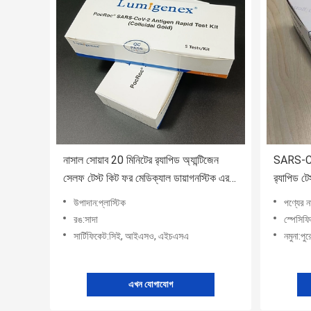
নাসাল সোয়াব 20 মিনিটের র‍্যাপিড অ্যান্টিজেন
SARS-CoV
সেলফ টেস্ট কিট ফর মেডিক্যাল ডায়াগনস্টিক এর
র‌্যাপিড 
সাথে
কিট
উপাদান:প্লাস্টিক
পণ্যের ন
রঙ:সাদা
স্পেসিফি
সার্টিফিকেট:সিই, আইএসও, এইচএসএ
নমুনা:পু
এখন যোগাযোগ