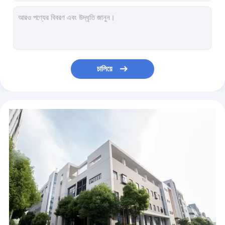
উদ্ভিদের প্রয়োজনীয় তেল যোগ করা হয়েছে অ্যান্টি-ব্যাকটেরিয়াল জীবাণুনাশক হ্যান্ড স্যানিটাইজার জেল কারখানা কাস্টমাইজড 75% অ্যালকোহল জেল হ্যান্ড স্যানিটাইজ
হেলিকোব্যাক্টর পাইলোরি অ্যান্টিজেন র‌্যাপিড টেস্ট ক্যাসেট ফেকাল নমুনা স্টুল নমুনা এইচপি র‌্যাপিড টেস্ট সিই অনুমোদিত
Kingfisher-এর জন্য বিনামূল্যের নমুনা ল্যাব 2.2ml V-bottom 96 Deep Well Plate
সংক্রামক রোগ সনাক্তকরণ টুল ম্যালেরিয়া পিএফ/পিভি অ্যান্টিজেন র‌্যাপিড টেস্ট কিট কলয়েডাল গোল্ড সিই নিবন্ধিত
ব্লাড সুগার মনিটর হিমোগ্লোবিন A1C টেস্ট স্ট্রিপস (শুকনো রাসায়নিক পদ্ধতি) CE নিবন্ধিত
চালিয়ে
ডায়াবেটিস নির্ণয়ের জন্য গ্লাইকোসিলেটেড হিমোগ্লোবিন টেস্ট কিট সময় দ্বারা সমাধান করা ফ্লুরোসেন্স ইমিউনোক্রোমাটোগ্রাফিক অ্যাস
ফ্রান্স ANSM অনুমোদন স্ব-পরীক্ষা অ্যান্টিজেন র‌্যাপিড টেস্ট কিটস কোভিড-১৯-এর জন্য
ফ্রান্স ANSM অনুমোদন Covid19-এর জন্য অটো টেস্ট অ্যান্টিজেন র‌্যাপিড টেস্ট কিট
কোভিড-১৯-এর জন্য অ্যান্টিজেন র‌্যাপিড টেস্ট কিট-এর স্ব-পরীক্ষার জন্য ফ্রান্সের সাদা তালিকা
0.5ml 96 ওয়েল কনিক্যাল বটম কিংফিশার প্লাস্টিক ইলুশন প্লেট