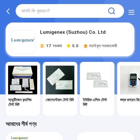
Lumigenex (Suzhou) Co. Ltd
17
5.0
যাচাইকৃত সরবরাহকারী
YEARS
অ্যান্টিজেন র‌্যাপিড
কোলেস্টেরল টেস্ট কিট
ইউরিক এসিড টেস্ট
শুষ্ক রসায়ন বি
টেস্ট কিট
কিট
আমাদের শীর্ষ পণ্য