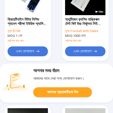
ক্রিয়েটিনাইন মিটার লিপিড
অ্যান্টিজেন র‌্যাপিড মাঙ্কিপক্স
প্যানেল পরীক্ষা ইউরিক অ্যাসিড
টেস্ট কিট উচ্চ নির্ভুলতা সিই
মিটার ক্লিনিকাল রসায়ন বিশ্লেষণ
নিবন্ধিত
মূল্য:
$150
মূল্য:
Consult with Sales
MOQ:
1 সেট
MOQ:
1000 টেস্ট
সর্বশেষ দাম পান
সর্বশেষ দাম পান
এখন যোগাযোগ
এখন যোগাযোগ
আপনার সময় বাঁচান
আমাদের সাথে সেরা পণ্য যোগাযোগ করুন।
আপনার প্রয়োজনীয়তা দিন