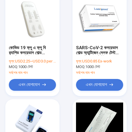
কোভিড 19 ফ্লু এ ফ্লু বি
SARS-CoV-2 কলয়েডাল
র‍্যাপিড কলয়েডাল গোল্ড
গোল্ড অ্যান্টিজেন সেলফ টেস্ট
অ্যান্টিজেন টেস্ট নাসাল সোয়াব
অনুনাসিক 15 মিনিট
মূল্য:
USD2.25~USD3.0 per test Ex-work
মূল্য:
USD0.85 Ex-work
মাঙ্কিপক্স
MOQ:
1000 টেস্ট
MOQ:
1000 টেস্ট
সর্বশেষ দাম পান
সর্বশেষ দাম পান
এখন যোগাযোগ
এখন যোগাযোগ