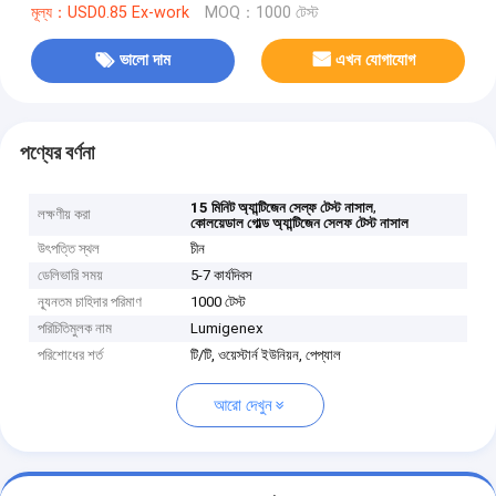
মূল্য：USD0.85 Ex-work
MOQ：1000 টেস্ট
ভালো দাম
এখন যোগাযোগ
পণ্যের বর্ণনা
,
15 মিনিট অ্যান্টিজেন সেল্ফ টেস্ট নাসাল
লক্ষণীয় করা
কোলয়েডাল গোল্ড অ্যান্টিজেন সেলফ টেস্ট নাসাল
উৎপত্তি স্থল
চীন
ডেলিভারি সময়
5-7 কার্যদিবস
ন্যূনতম চাহিদার পরিমাণ
1000 টেস্ট
পরিচিতিমুলক নাম
Lumigenex
পরিশোধের শর্ত
টি/টি, ওয়েস্টার্ন ইউনিয়ন, পেপ্যাল
আরো দেখুন