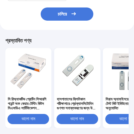
চালিয়ে
প্রস্তাবিত পণ্য
সি রিঅ্যাকটিভ প্রোটিন সিআরপি
হাসপাতালের ক্লিনিকাল
সিরাম অ্যামাইলয়েড এ
পয়েন্ট অফ কেয়ার টেস্টিং কিটস
পরীক্ষাগারে প্রোক্যালসিটোনিন
টেস্ট কিট ইমিউনোসে
সিএফডিএ সার্টিফিকেশন
গুণগত সনাক্তকরণের জন্য উচ্চ
অনুমোদিত
ইমিউনোসাই টেকনোলজি
নির্ভুলতা পিসিটি টেস্ট কিট
ভালো দাম
ভালো দাম
ভালো দাম