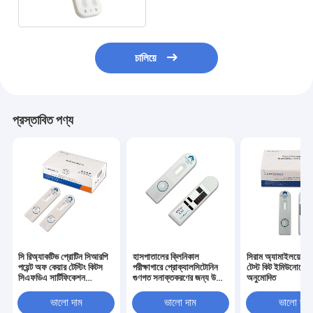
চালিয়ে
প্রস্তাবিত পণ্য
সি রিঅ্যাকটিভ প্রোটিন সিআরপি
হাসপাতালের ক্লিনিকাল
সিরাম অ্যামাইলয়েড এ
পয়েন্ট অফ কেয়ার টেস্টিং কিটস
পরীক্ষাগারে প্রোক্যালসিটোনিন
টেস্ট কিট ইমিউনোসে
সিএফডিএ সার্টিফিকেশন
গুণগত সনাক্তকরণের জন্য উচ্চ
অনুমোদিত
ইমিউনোসাই টেকনোলজি
নির্ভুলতা পিসিটি টেস্ট কিট
ভালো দাম
ভালো দাম
ভালো দাম