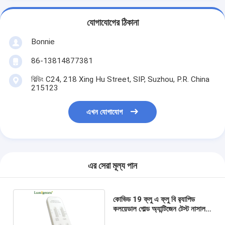
যোগাযোগের ঠিকানা
Bonnie
86-13814877381
বিল্ডিং C24, 218 Xing Hu Street, SIP, Suzhou, P.R. China
215123
এখন যোগাযোগ
এর সেরা মূল্য পান
কোভিড 19 ফ্লু এ ফ্লু বি র‍্যাপিড
কলয়েডাল গোল্ড অ্যান্টিজেন টেস্ট নাসাল
সোয়াব মাঙ্কিপক্স