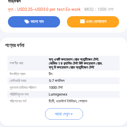
মাঙ্কিপক্স
মূল্য：USD2.25~USD3.0 per test Ex-work
MOQ：1000 টেস্ট
ভালো দাম
এখন যোগাযোগ
পণ্যের বর্ণনা
,
ফ্লু একটি কলয়েডাল গোল্ড অ্যান্টিজেন টেস্ট
লক্ষণীয় করা
,
কোভিড 19 র‍্যাপিড টেস্ট কিট কলয়েডাল গোল্ড
ফ্লু বি কলয়েডাল গোল্ড অ্যান্টিজেন টেস্ট
উৎপত্তি স্থল
চীন
ডেলিভারি সময়
5-7 কার্যদিবস
ন্যূনতম চাহিদার পরিমাণ
1000 টেস্ট
পরিচিতিমুলক নাম
Lumigenex
পরিশোধের শর্ত
টি/টি, ওয়েস্টার্ন ইউনিয়ন, পেপ্যাল
আরো দেখুন