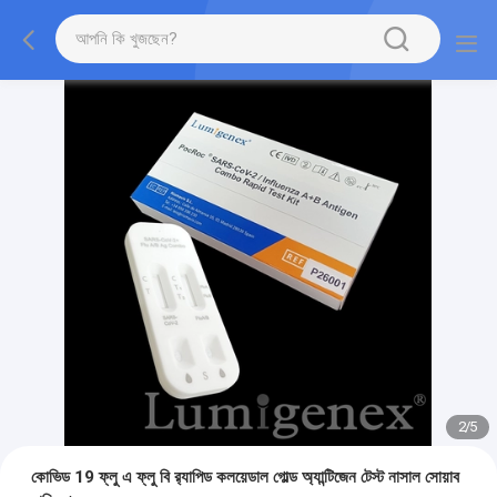
2
/
5
কোভিড 19 ফ্লু এ ফ্লু বি র‍্যাপিড কলয়েডাল গোল্ড অ্যান্টিজেন টেস্ট নাসাল সোয়াব