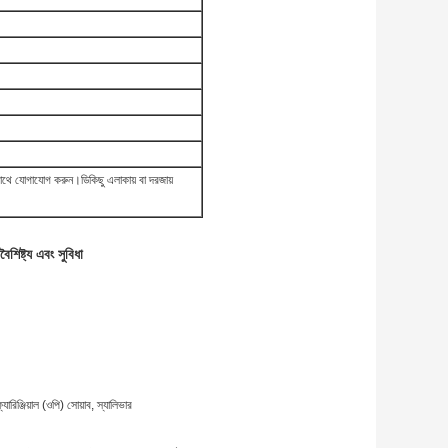
 সাথে যোগাযোগ করুন।ডি
কিছু এলাকায় বা দরজায়
বৈশিষ্ট্য এবং সুবিধা
ারিঞ্জিয়াল (ওপি) সোয়াব, স্যালিভার