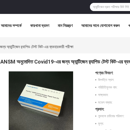
আমাদের সম্পর্কে
কারখানা ভ্রমণ
মান নিয়ন্ত্রণ
আমাদের সাথে যোগাযোগ করুন
যান্টিজেন র‌্যাপিড টেস্ট কিট-এর ব্যবহারকারী পরীক্ষা
ANSM অনুমোদিত Covid19-এর জন্য অ্যান্টিজেন র‌্যাপিড টেস্ট কিট-এর ব্যবহা
পণ্যের বিবরণ:
উৎপত্তি স্থল:
পরিচিতিমুলক নাম:
সাক্ষ্যদান:
মডেল নম্বার:
প্রদান:
ন্যূনতম চাহিদার পরিমাণ:
মূল্য: