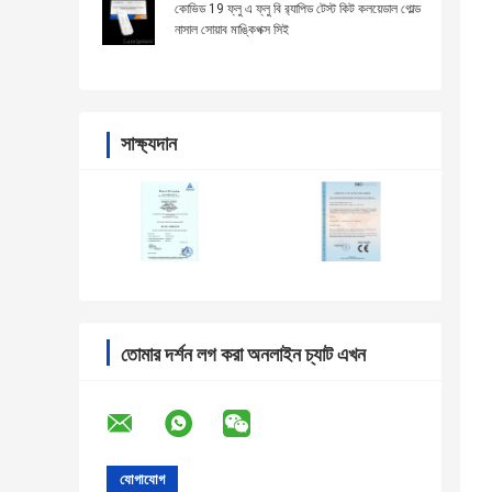
কোভিড 19 ফ্লু এ ফ্লু বি র‍্যাপিড টেস্ট কিট কলয়েডাল গোল্ড
নাসাল সোয়াব মাঙ্কিপক্স সিই
সাক্ষ্যদান
তোমার দর্শন লগ করা অনলাইন চ্যাট এখন