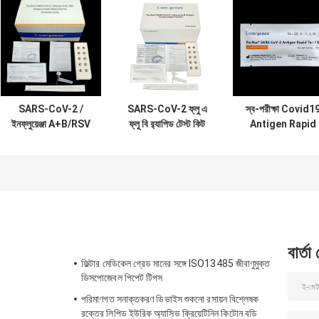
SARS-CoV-2 /
SARS-CoV-2 ফ্লু এ
স্ব-পরীক্ষা Covid1
ইনফ্লুয়েঞ্জা A+B/RSV
ফ্লু বি র‍্যাপিড টেস্ট কিট
Antigen Rapid
অ্যান্টিজেন কম্বো র‌্যাপিড
কলয়েডাল গোল্ড নাসাল
Test Kit German
টেস্ট কিট কলয়েডাল গোল্ড
সোয়াব সিই ইনফ্লুয়েঞ্জা এ
BfArM তালিকা
সিই নিবন্ধিত অ্যান্টিজেন
র‌্যাপিড টেস্ট কিট
বার্তা
ফিল্টার মেডিকেল গ্রেড মানের সঙ্গে ISO13485 জীবাণুমুক্ত
ডিসপোজেবল পিপেট টিপস
পরিমাণগত সনাক্তকরণ ডিভাইস শুকনো রসায়ন বিশ্লেষক
রক্তের লিপিড ইউরিক অ্যাসিড ক্রিয়েটিনিন কিটোন বডি