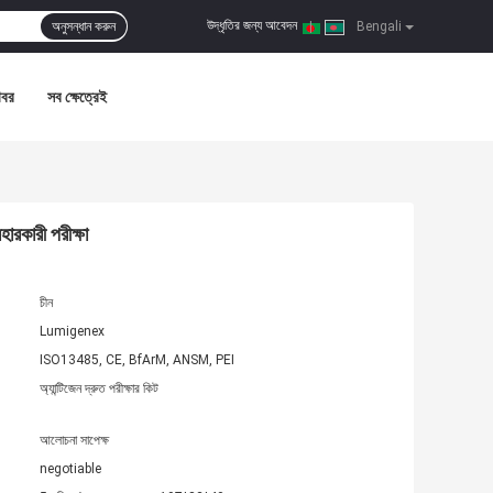
উদ্ধৃতির জন্য আবেদন
অনুসন্ধান করুন
|
Bengali
খবর
সব ক্ষেত্রেই
রকারী পরীক্ষা
চীন
Lumigenex
ISO13485, CE, BfArM, ANSM, PEI
অ্যান্টিজেন দ্রুত পরীক্ষার কিট
আলোচনা সাপেক্ষ
negotiable