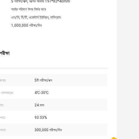
5 পরীক্ষা/বাক্স, বক্সের আকার 197*82*40mm
অর্ডার পরিমাণ উপর নির্ভর করে
এল/সি, টি/টি, ওয়েস্টার্ন ইউনিয়ন, মানিগ্রাম
1,000,000 পরীক্ষা/দিন
রীক্ষা
কেশন:
5টি পরীক্ষা/বক্স
 তাপমাত্রা:
4℃-30℃
ইফ:
24 মাস
লতা:
93.33%
ষমতা:
300,000 পরীক্ষা/দিন