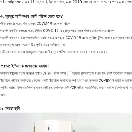
• Lumigenex এর 11 বছরের ইতিহাস রয়েছে এবং 2010 সাল থেকে ভাল মানের পণ্য এবং পেশাদার 
4. প্রশ্ন:
আমি কখন একটি পরীক্ষা পেতে হবে?
•
টিকা দেওয়ার পরেও যদি আপনার COVID-19 এর লক্ষণ থাকে
•
আপনি যদি টিকা দেওয়ার পরেও নিশ্চিত COVID-19 আক্রান্ত কারো সাথে ঘনিষ্ঠ যোগাযোগ করে থাকেন
•
আপনি যদি এমন ক্রিয়াকলাপগুলিতে অংশ নেন যা আপনাকে COVID-19 এর জন্য উচ্চ ঝুঁকির মধ্যে ফেলে কারণ আপনি প্
জনসমাবেশে অংশ নেওয়া বা ভিড় পূর্ণ ইনডোর সেটিংসে থাকা
•
যদি আপনাকে আপনার স্বাস্থ্যসেবা প্রদানকারীর দ্বারা পরীক্ষা করার জন্য বলা হয় বা রেফার করা হয়
প্রশ্ন: ইতিবাচক ফলাফলের ব্যাখ্যা:
ফলাফল উইন্ডোর মধ্যে নিয়ন্ত্রণ লাইন (C) এবং পরীক্ষা লাইন (T) হিসাবে দুটি লাইনের উপস্থিতি একটি ইতিবাচক ফলাফল
ইতিবাচক পরীক্ষার ফলাফলের ক্ষেত্রে: একটি ইতিবাচক ফলাফলের অর্থ হল আপনি সম্ভবত COVID-19 দ্বারা সংক্রামি
স্থানীয় স্বাস্থ্য বিভাগকে জিজ্ঞাসা করুন।পরীক্ষার ফলাফল একটি PCR পরীক্ষা দ্বারা নিশ্চিত করা আবশ্যক।ফলাফল না হ
হবে।
5. আরো ছবি