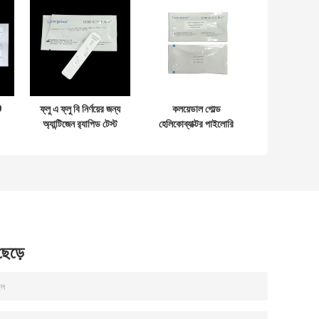
9
ফ্লু এ ফ্লু বি নির্ণয়ের জন্য
কলয়েডাল গোল্ড
অ্যান্টিজেন র‌্যাপিড টেস্ট
হেলিকোব্যাক্টর পাইলোরি
y
কিট কলয়েডাল গোল্ড
অ্যান্টিজেন র্যাপিড টেস্ট কিট
ব্যবহার করুন
মল নমুনা মল নমুনা
 ছেড়ে