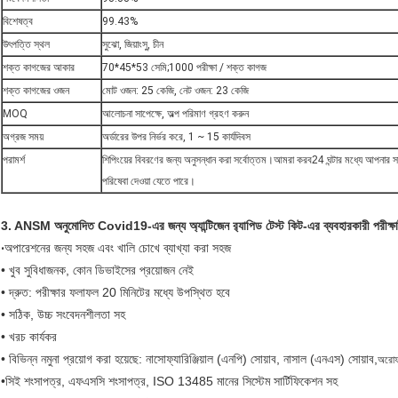
বিশেষত্ব
99.43%
উৎপত্তি স্থল
সুঝো, জিয়াংসু, চীন
শক্ত কাগজের আকার
70*45*53 সেমি;1000 পরীক্ষা / শক্ত কাগজ
শক্ত কাগজের ওজন
মোট ওজন: 25 কেজি, নেট ওজন: 23 কেজি
MOQ
আলোচনা সাপেক্ষে, অল্প পরিমাণ গ্রহণ করুন
অগ্রজ সময়
অর্ডারের উপর নির্ভর করে, 1 ~ 15 কার্যদিবস
পরামর্শ
শিপিংয়ের বিবরণের জন্য অনুসন্ধান করা সর্বোত্তম।আমরা করব
24 ঘন্টার মধ্যে আপনার
পরিষেবা দেওয়া যেতে পারে।
3.
ANSM অনুমোদিত Covid19-এর জন্য অ্যান্টিজেন র‌্যাপিড টেস্ট কিট-এর ব্যবহারকারী পরীক্ষা
অপারেশনের জন্য সহজ এবং খালি চোখে ব্যাখ্যা করা সহজ
•
• খুব সুবিধাজনক, কোন ডিভাইসের প্রয়োজন নেই
• দ্রুত: পরীক্ষার ফলাফল 20 মিনিটের মধ্যে উপস্থিত হবে
• সঠিক, উচ্চ সংবেদনশীলতা সহ
• খরচ কার্যকর
• বিভিন্ন নমুনা প্রয়োগ করা হয়েছে: নাসোফ্যারিঞ্জিয়াল (এনপি) সোয়াব, নাসাল (এনএস) সোয়াব,
অরোফ্য
•
সিই শংসাপত্র, এফএসসি শংসাপত্র, ISO 13485 মানের সিস্টেম সার্টিফিকেশন সহ