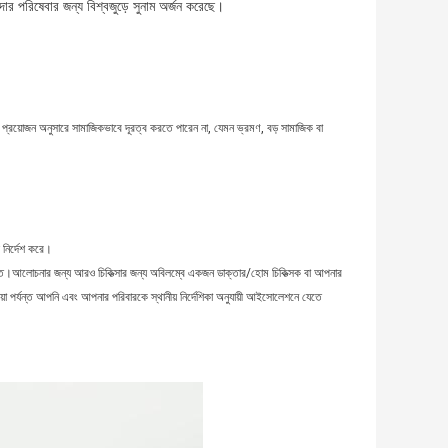
পরিষেবার জন্য বিশ্বজুড়ে সুনাম অর্জন করেছে।
রয়োজন অনুসারে সামাজিকভাবে দূরত্ব করতে পারেন না, যেমন ভ্রমণ, বড় সামাজিক বা
 নির্দেশ করে।
ত।আলোচনার জন্য আরও চিকিত্সার জন্য অবিলম্বে একজন ডাক্তার/হোম চিকিত্সক বা আপনার
ওয়া পর্যন্ত আপনি এবং আপনার পরিবারকে স্থানীয় নির্দেশিকা অনুযায়ী আইসোলেশনে যেতে