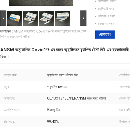
প্যাকেজিং বিবরণ:
ডেলিভারি সময়:
পরিশোধের শর্ত:
যোগানের ক্ষমতা:
বড় ইমেজ :
ANSM অনুমোদিত Covid19-এর জন্য অ্যান্টিজেন র‌্যাপিড টেস্ট
যোগাযোগ
কিট-এর ব্যবহারকারী পরীক্ষা
ANSM অনুমোদিত Covid19-এর জন্য অ্যান্টিজেন র‌্যাপিড টেস্ট কিট-এর ব্যবহারকারী প
বিবরণ
পণ্যের নাম:
অ্যান্টিজেন দ্রুত পরীক্ষার কিট
স্পেসিফি
নমুনা:
অনুনাসিক swab
সংরক্ষণের
সনদপত্র:
CE/ISO13485/PEI/ANSM স্বয়ংক্রিয় পরীক্ষা
শেলফ লা
উৎপত্তি স্থল:
জিয়াংসু, চীন
সংবেদনশী
বিশেষত্ব:
99.43%
উৎপাদন ক্