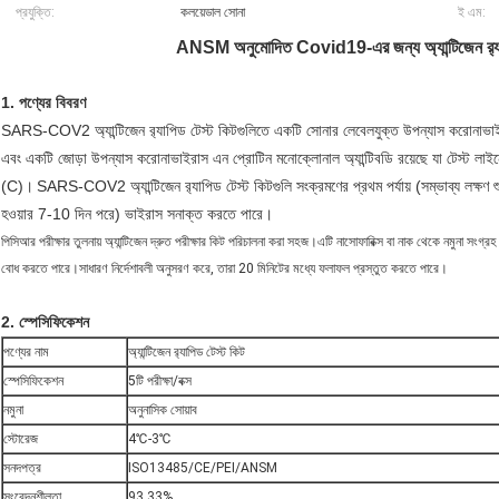
প্রযুক্তি:
কলয়েডাল সোনা
ই এম:
ANSM অনুমোদিত Covid19-এর জন্য অ্যান্টিজেন র‌্যাপিড
1. পণ্যের বিবরণ
SARS-COV2 অ্যান্টিজেন র‌্যাপিড টেস্ট কিটগুলিতে একটি সোনার লেবেলযুক্ত উপন্যাস করোনাভাইরাস
এবং একটি জোড়া উপন্যাস করোনাভাইরাস এন প্রোটিন মনোক্লোনাল অ্যান্টিবডি রয়েছে যা টেস্ট লাইনে (টি)
(C)।
SARS-COV2 অ্যান্টিজেন র‌্যাপিড টেস্ট কিটগুলি সংক্রমণের প্রথম পর্যায় (সম্ভাব্য লক্ষণ শু
হওয়ার 7-10 দিন পরে) ভাইরাস সনাক্ত করতে পারে।
পিসিআর পরীক্ষার তুলনায় অ্যান্টিজেন দ্রুত পরীক্ষার কিট পরিচালনা করা সহজ।এটি নাসোফারিক্স বা নাক থেকে নমুনা সংগ্রহ 
বোধ করতে পারে।সাধারণ নির্দেশাবলী অনুসরণ করে, তারা 20 মিনিটের মধ্যে ফলাফল প্রস্তুত করতে পারে।
2. স্পেসিফিকেশন
পণ্যের নাম
অ্যান্টিজেন র‌্যাপিড টেস্ট কিট
স্পেসিফিকেশন
5টি পরীক্ষা/বক্স
নমুনা
অনুনাসিক সোয়াব
স্টোরেজ
4℃-3℃
সনদপত্র
ISO13485/CE/PEI/ANSM
সংবেদনশীলতা
93.33%