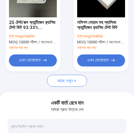
কারখানা ভ্রমণ
মান নিয়ন্ত্রণ
25 টেস্ট/বক্স অ্যান্টিজেন র‌্যাপিড
ললিপপ সোয়াব সহ স্যালিভা
টেস্ট কিট 93.33%
অ্যান্টিজেন র‌্যাপিড টেস্ট কিট
আমাদের সাথে যোগাযোগ করুন
সংবেদনশীলতা
মূল্য:
negotiable
মূল্য:
negotiable
MOQ:
10000 পরীক্ষা / আলোচনা সাপেক্ষে
MOQ:
10000 পরীক্ষা / আলোচনা সাপেক্ষে
খবর
সর্বশেষ দাম পান
সর্বশেষ দাম পান
সব ক্ষেত্রেই
এখন যোগাযোগ
এখন যোগাযোগ
আরো দেখুন
অ্যান্টিজেন র‌্যাপিড টেস্ট কিট
কোলেস্টেরল টেস্ট কিট
একটি বার্তা রেখে যান
আমরা দ্রুত উত্তর দেব
ইউরিক এসিড টেস্ট কিট
শুষ্ক রসায়ন বিশ্লেষক