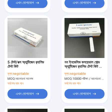
এখন যোগাযোগ
এখন যোগাযোগ
5 টেস্ট/বক্স অ্যান্টিজেন র‌্যাপিড
নন ইনভেসিভ কলয়েডাল গোল্ড
টেস্ট কিট
অ্যান্টিজেন র‌্যাপিড টেস্ট কিট সিই
সার্টিফিকেশন
মূল্য:
negotiable
মূল্য:
negotiable
MOQ:
আলোচনা সাপেক্ষ
MOQ:
10000 পরীক্ষা / আলোচনা সাপেক্ষে
সর্বশেষ দাম পান
সর্বশেষ দাম পান
এখন যোগাযোগ
এখন যোগাযোগ