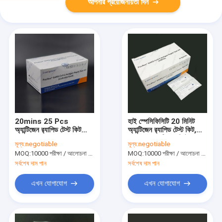
আপনার প্রয়োজনীয়তা দিন
20mins 25 Pcs
হাই স্পেসিফিসিটি 20 মিনিট
অ্যান্টিজেন র‌্যাপিড টেস্ট কিট
অ্যান্টিজেন র‌্যাপিড টেস্ট কিট,
কলয়েডাল গোল্ড ANSM
TRFIA অ্যান্টিজেন ডিটেকশন
মূল্য:
negotiable
মূল্য:
negotiable
সার্টিফাইড
কিট
MOQ:
10000 পরীক্ষা / আলোচনা সাপেক্ষে
MOQ:
10000 পরীক্ষা / আলোচনা সাপেক্ষে
সর্বশেষ দাম পান
সর্বশেষ দাম পান
এখন যোগাযোগ
এখন যোগাযোগ