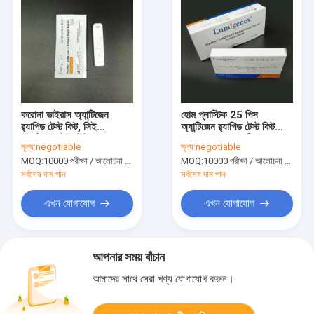
করোনা ভাইরাস অ্যান্টিজেন
হোম প্লাস্টিক 25 পিস
র‌্যাপিড টেস্ট কিট, সিই
অ্যান্টিজেন র‌্যাপিড টেস্ট কিট
অ্যান্টিজেন টেস্ট কিট কলয়েডাল
93.33% সংবেদনশীলতা
মূল্য:
negotiable
মূল্য:
negotiable
গোল্ড
MOQ:
10000 পরীক্ষা / আলোচনা সাপেক্ষে
MOQ:
10000 পরীক্ষা / আলোচনা সাপেক্ষে
সর্বশেষ দাম পান
সর্বশেষ দাম পান
এখন যোগাযোগ
এখন যোগাযোগ
আপনার সময় বাঁচান
আমাদের সাথে সেরা পণ্য যোগাযোগ করুন।