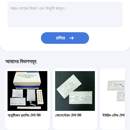
ডায়াবেটিস টেস্ট কিট
Gout Test Kit
Creatinine Test Kit
চালিয়ে
Infectious Disease Test Kit
ফ্লুরোসেন্ট ইমিউনোসাই বিশ্লেষক
আমাদের বিভাগসমূহ
Cardiac Marker Test Kit
Kidney Function Test Kit
POC Testing Device
Rapid Test Reagent
অ্যান্টিজেন র‌্যাপিড টেস্ট কিট
কোলেস্টেরল টেস্ট কিট
ইউরিক এসিড টেস্ট কিট
ল্যাবরেটরি ভোগ্যপণ্য