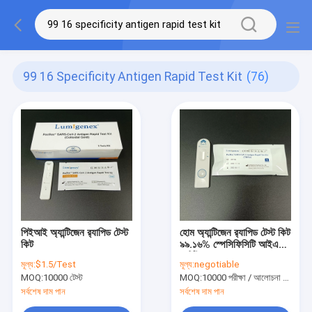
99 16 Specificity Antigen Rapid Test Kit
(76)
পিইআই অ্যান্টিজেন র‌্যাপিড টেস্ট
হোম অ্যান্টিজেন র‌্যাপিড টেস্ট কিট
কিট
৯৯.১৬% স্পেসিফিসিটি আইএসও
সার্টিফিকেশন
মূল্য:
$1.5/Test
মূল্য:
negotiable
MOQ:
10000 টেস্ট
MOQ:
10000 পরীক্ষা / আলোচনা সাপেক্ষে
সর্বশেষ দাম পান
সর্বশেষ দাম পান