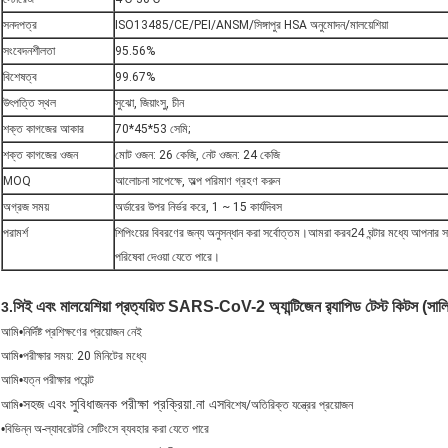
সনদপত্র
ISO13485/CE/PEI/ANSM/সিঙ্গাপুর HSA অনুমোদন/মালয়েশিয়া
সংবেদনশীলতা
95.56%
বিশেষত্ব
99.67%
উৎপত্তি স্থল
সুঝো, জিয়াংসু, চীন
শক্ত কাগজের আকার
70*45*53 সেমি;
শক্ত কাগজের ওজন
মোট ওজন: 26 কেজি, নেট ওজন: 24 কেজি
MOQ
আলোচনা সাপেক্ষে, অল্প পরিমাণ গ্রহণ করুন
অগ্রজ সময়
অর্ডারের উপর নির্ভর করে, 1 ~ 15 কার্যদিবস
পরামর্শ
শিপিংয়ের বিবরণের জন্য অনুসন্ধান করা সর্বোত্তম।আমরা করব
24 ঘন্টার মধ্যে আপনার
পরিষেবা দেওয়া যেতে পারে।
সিই এবং মালয়েশিয়া প্রত্যয়িত SARS-CoV-2 অ্যান্টিজেন র‌্যাপিড টেস্ট কিটস (সাল
3.
আমি
•
নির্দিষ্ট প্রশিক্ষণের প্রয়োজন নেই
আমি
•
পরীক্ষার সময়: 20 মিনিটের মধ্যে
আমি
•
যত্ন পরীক্ষার পয়েন্ট
সহজ এবং সুবিধাজনক পরীক্ষা প্রক্রিয়া.
না এস
আমি
•
বিশেষ/অতিরিক্ত যন্ত্রের প্রয়োজন
•
বিভিন্ন অ-ল্যাবরেটরি সেটিংসে ব্যবহার করা যেতে পারে