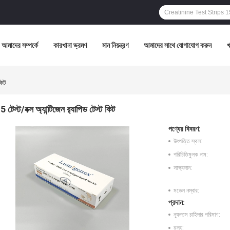
আমাদের সম্পর্কে
কারখানা ভ্রমণ
মান নিয়ন্ত্রণ
আমাদের সাথে যোগাযোগ করুন
কিট
5 টেস্ট/বক্স অ্যান্টিজেন র‌্যাপিড টেস্ট কিট
পণ্যের বিবরণ:
উৎপত্তি স্থল:
পরিচিতিমুলক নাম:
সাক্ষ্যদান:
মডেল নম্বার:
প্রদান:
ন্যূনতম চাহিদার পরিমাণ:
মূল্য: