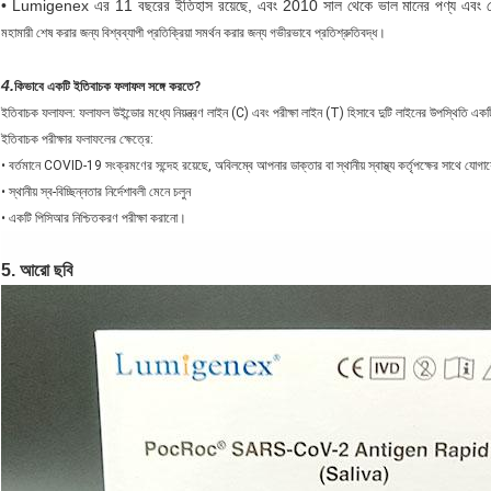
• Lumigenex এর 11 বছরের ইতিহাস রয়েছে, এবং 2010 সাল থেকে ভাল মানের পণ্য এবং পেশাদ
মহামারী শেষ করার জন্য বিশ্বব্যাপী প্রতিক্রিয়া সমর্থন করার জন্য গভীরভাবে প্রতিশ্রুতিবদ্ধ।
4.
কিভাবে একটি ইতিবাচক ফলাফল সঙ্গে করতে?
ইতিবাচক ফলাফল: ফলাফল উইন্ডোর মধ্যে নিয়ন্ত্রণ লাইন (C) এবং পরীক্ষা লাইন (T) হিসাবে দুটি লাইনের উপস্থিতি এ
ইতিবাচক পরীক্ষার ফলাফলের ক্ষেত্রে:
• বর্তমানে COVID-19 সংক্রমণের সন্দেহ রয়েছে, অবিলম্বে আপনার ডাক্তার বা স্থানীয় স্বাস্থ্য কর্তৃপক্ষের সাথে যো
• স্থানীয় স্ব-বিচ্ছিন্নতার নির্দেশাবলী মেনে চলুন
• একটি পিসিআর নিশ্চিতকরণ পরীক্ষা করানো।
5. আরো ছবি