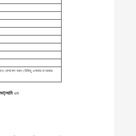
 সাথে যোগাযোগ করুন।ডি
কিছু এলাকায় বা দরজায়
িভা)
আমি
আমি