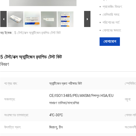
প্যাকেজিং বিবরণ:
ডেলিভারি সময়:
পরিশোধের শর্ত:
যোগানের ক্ষমতা:
বড় ইমেজ :
5 টেস্ট/বক্স অ্যান্টিজেন র‌্যাপিড টেস্ট কিট
যোগাযোগ
5 টেস্ট/বক্স অ্যান্টিজেন র‌্যাপিড টেস্ট কিট
বিবরণ
পণ্যের নাম:
অ্যান্টিজেন দ্রুত পরীক্ষার কিট
স্পেসিফি
CE/ISO13485/PEI/ANSM/সিঙ্গাপুর HSA/EU
সনদপত্র:
নমুনা:
সাধারণ তালিকা/মালয়েশিয়া
সংরক্ষণের তাপমাত্রা:
4℃-30℃
শেলফ লা
উৎপত্তি স্থল:
জিয়াংসু, চীন
সংবেদনশী