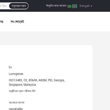
উদ্ধৃতির জন্য আবেদন
অনুসন্ধান করুন
|
Bengali
খবর
সব ক্ষেত্রেই
চীন
Lumigenex
ISO13485, CE, BfArM, ANSM, PEI, Georgia,
Singapore, Malaysia
অ্যান্টিজেন দ্রুত পরীক্ষার কিট
আলোচনা সাপেক্ষ
negotiable