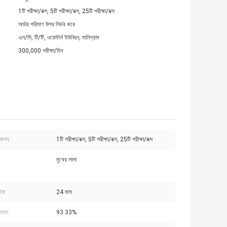
1টি পরীক্ষা/বক্স, 5টি পরীক্ষা/বক্স, 25টি পরীক্ষা/বক্স
অর্ডার পরিমাণ উপর নির্ভর করে
এল/সি, টি/টি, ওয়েস্টার্ন ইউনিয়ন, মানিগ্রাম
300,000 পরীক্ষা/দিন
কেশন:
1টি পরীক্ষা/বক্স, 5টি পরীক্ষা/বক্স, 25টি পরীক্ষা/বক্স
মুখের লালা
ইফ:
24 মাস
লতা:
93.33%