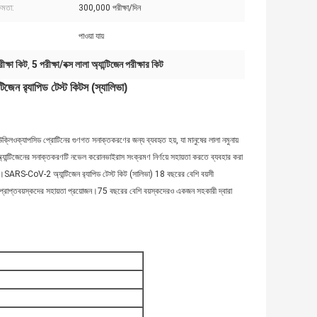
ষমতা:
300,000 পরীক্ষা/দিন
পাওয়া যায়
রীক্ষা কিট
5 পরীক্ষা/বক্স লালা অ্যান্টিজেন পরীক্ষার কিট
,
েন র‌্যাপিড টেস্ট কিটস (স্যালিভা)
িওক্যাপসিড প্রোটিনের গুণগত সনাক্তকরণের জন্য ব্যবহৃত হয়, যা মানুষের লালা নমুনায়
্টিজেনের সনাক্তকরণটি নভেল করোনভাইরাস সংক্রমণ নির্ণয়ে সহায়তা করতে ব্যবহার করা
।SARS-CoV-2 অ্যান্টিজেন র‌্যাপিড টেস্ট কিট (সালিভা) 18 বছরের বেশি বয়সী
় প্রাপ্তবয়স্কদের সহায়তা প্রয়োজন।75 বছরের বেশি বয়স্কদেরও একজন সহকারী দ্বারা