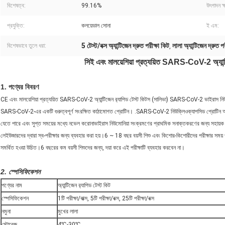
বিশেষত্ব:
99.16%
উৎপাদন ক্
প্রযুক্তি:
কলয়েডাল সোনা
ই এম:
5 টেস্ট/বক্স অ্যান্টিজেন দ্রুত পরীক্ষা কিট
লালা অ্যান্টিজেন দ্রুত প
বিশেষভাবে তুলে ধরা:
,
সিই এবং মালয়েশিয়া প্রত্যয়িত SARS-CoV-2 অ্যান্টিজ
1. পণ্যের বিবরণ
CE এবং মালয়েশিয়া প্রত্যয়িত SARS-CoV-2 অ্যান্টিজেন র‌্যাপিড টেস্ট কিটস (সালিভা) SARS-CoV-2 ভাইরাস নিউক্ল
SARS-CoV-2-এর একটি গুরুত্বপূর্ণ সংরক্ষিত কাঠামোগত প্রোটিন। .SARS-CoV-2 নিউক্লিওক্যাপসিড প্রোটিন অ্যান
যেতে পারে এবং সুপ্ত সময়ের মধ্যে নভেল করোনাভাইরাস নিউমোনিয়া সংক্রমণের প্রাথমিক সনাক্তকরণের জন্য সহায়ক
লেইউজারদের দ্বারা স্ব-পরীক্ষার জন্য ব্যবহার করা হয়।6 ~ 18 বছর বয়সী শিশু এবং কিশোর-কিশোরীদের পরীক্ষার সময
সমর্থিত হওয়া উচিত।6 বছরের কম বয়সী শিশুদের জন্য, দয়া করে এই পরীক্ষাটি ব্যবহার করবেন না।
2. স্পেসিফিকেশন
পণ্যের নাম
অ্যান্টিজেন র‌্যাপিড টেস্ট কিট
স্পেসিফিকেশন
1টি পরীক্ষা/বাক্স, 5টি পরীক্ষা/বক্স, 25টি পরীক্ষা/বক্স
নমুনা
মুখের লালা
স্টোরেজ
4℃-30℃