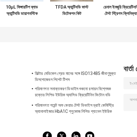
10μL ফিঙ্গারটিপ ব্লাড
TFDA অ্যান্টিবডি ফাস্ট
রেনাল ইনজুরি ক্রিয়েটিন
অ্যান্টিবডি ডায়াগনস্টিক
ডিটেকশন কিট
টেস্ট স্ট্রিপস ক্লিনিক্য
কিট, সিই র‌্যাপিড টেস্ট কিট
কেমিস্ট্রি অ্যানালাইসি
IgM IgG
ইউরিক অ্যাসিড মিটার
বার্তা
ফিল্টার মেডিকেল গ্রেড মানের সঙ্গে ISO13485 জীবাণুমুক্ত
ডিসপোজেবল পিপেট টিপস
পরিমাণগত সনাক্তকরণ ডিভাইস শুকনো রসায়ন বিশ্লেষক
রক্তের লিপিড ইউরিক অ্যাসিড ক্রিয়েটিনিন কিটোন বডি
HbA1C গ্লুকোজ পরীক্ষা সিই অ্যাপ
পরিমানগত পয়েন্ট অফ কেয়ার টেস্ট ডিভাইস ড্রাই কেমিস্ট্রি
অ্যানালাইজার HbA1C গ্লুকোজ লিপিড প্যানেল ইউরিক
অ্যাসিড টেস্ট