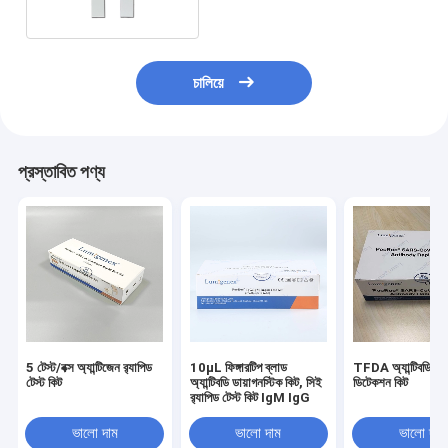
চালিয়ে
প্রস্তাবিত পণ্য
5 টেস্ট/বক্স অ্যান্টিজেন র‌্যাপিড
10μL ফিঙ্গারটিপ ব্লাড
TFDA অ্যান্টিবডি ফাস
টেস্ট কিট
অ্যান্টিবডি ডায়াগনস্টিক কিট, সিই
ডিটেকশন কিট
র‌্যাপিড টেস্ট কিট IgM IgG
ভালো দাম
ভালো দাম
ভালো দাম