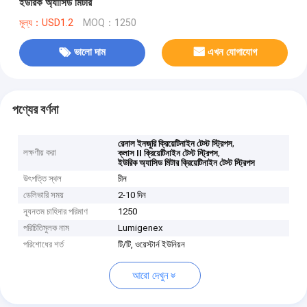
ইউরিক অ্যাসিড মিটার
মূল্য：USD1.2
MOQ：1250
ভালো দাম
এখন যোগাযোগ
পণ্যের বর্ণনা
,
রেনাল ইনজুরি ক্রিয়েটিনাইন টেস্ট স্ট্রিপস
লক্ষণীয় করা
,
ক্লাস II ক্রিয়েটিনাইন টেস্ট স্ট্রিপস
ইউরিক অ্যাসিড মিটার ক্রিয়েটিনাইন টেস্ট স্ট্রিপস
উৎপত্তি স্থল
চীন
ডেলিভারি সময়
2-10 দিন
ন্যূনতম চাহিদার পরিমাণ
1250
পরিচিতিমুলক নাম
Lumigenex
পরিশোধের শর্ত
টি/টি, ওয়েস্টার্ন ইউনিয়ন
আরো দেখুন