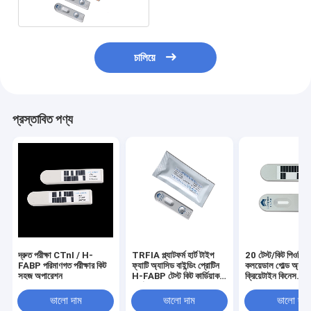
চালিয়ে
প্রস্তাবিত পণ্য
দ্রুত পরীক্ষা CTnI / H-
TRFIA প্ল্যাটফর্ম হার্ট টাইপ
20 টেস্ট/কিট পিওসি টে
FABP পরিমাণগত পরীক্ষার কিট
ফ্যাটি অ্যাসিড বাইন্ডিং প্রোটিন
কলয়েডাল গোল্ড অ্যাস
সহজ অপারেশন
H-FABP টেস্ট কিট কার্ডিয়াক
ক্রিয়েটাইন কিনেস
মার্কার
আইসোএনজাইম
ভালো দাম
ভালো দাম
ভালো দাম