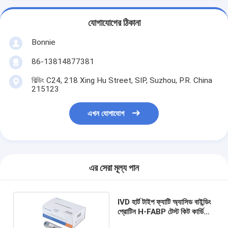
যোগাযোগের ঠিকানা
Bonnie
86-13814877381
বিল্ডিং C24, 218 Xing Hu Street, SIP, Suzhou, P.R. China
215123
এখন যোগাযোগ
এর সেরা মূল্য পান
IVD হার্ট টাইপ ফ্যাটি অ্যাসিড বাইন্ডিং
প্রোটিন H-FABP টেস্ট কিট কার্ডিয়াক
মার্কার