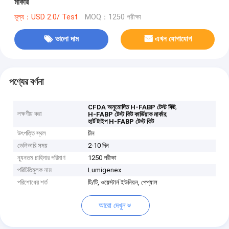
মার্কার
মূল্য：USD 2.0/ Test
MOQ：1250 পরীক্ষা
ভালো দাম
এখন যোগাযোগ
পণ্যের বর্ণনা
,
CFDA অনুমোদিত H-FABP টেস্ট কিট
লক্ষণীয় করা
,
H-FABP টেস্ট কিট কার্ডিয়াক মার্কার
হার্ট টাইপ H-FABP টেস্ট কিট
উৎপত্তি স্থল
চীন
ডেলিভারি সময়
2-10 দিন
ন্যূনতম চাহিদার পরিমাণ
1250 পরীক্ষা
পরিচিতিমুলক নাম
Lumigenex
পরিশোধের শর্ত
টি/টি, ওয়েস্টার্ন ইউনিয়ন, পেপ্যাল
আরো দেখুন