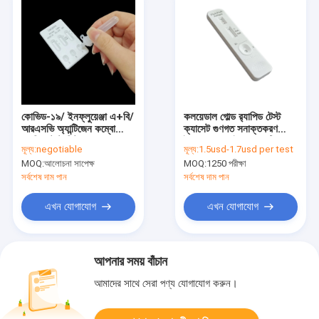
কোভিড-১৯/ ইনফ্লুয়েঞ্জা এ+বি/
কলয়েডাল গোল্ড র‍্যাপিড টেস্ট
আরএসভি অ্যান্টিজেন কম্বো
ক্যাসেট গুণগত সনাক্তকরণ
র‌্যাপিড টেস্ট কিট কলয়েডাল গোল্ড
ইনফ্লুয়েঞ্জা ভাইরাস অ্যান্টিজেন
মূল্য:
negotiable
মূল্য:
1.5usd-1.7usd per test
সিই নিবন্ধিত অ্যান্টিজেন র‌্যাপিড
সিই অনুমোদিত হোম ব্যবহার
MOQ:
আলোচনা সাপেক্ষ
MOQ:
1250 পরীক্ষা
টেস্ট কিট
সর্বশেষ দাম পান
সর্বশেষ দাম পান
এখন যোগাযোগ
এখন যোগাযোগ
আপনার সময় বাঁচান
আমাদের সাথে সেরা পণ্য যোগাযোগ করুন।