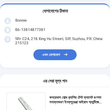
যোগাযোগের ঠিকানা
Bonnie
86-13814877381
বিল্ডিং C24, 218 Xing Hu Street, SIP, Suzhou, P.R. China
215123
এখন যোগাযোগ
এর সেরা মূল্য পান
কলয়েডাল গোল্ড র‍্যাপিড টেস্ট ক্যাসেট গুণগত
সনাক্তকরণ ইনফ্লুয়েঞ্জা ভাইরাস অ্যান্টিজেন
সিই অনুমোদিত হোম ব্যবহার