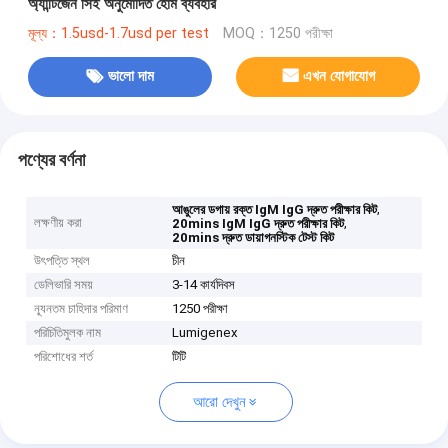
অ্যান্টিজেন সিই অনুমোদিত হোম ব্যবহার
মূল্য：1.5usd-1.7usd per test
MOQ：1250 পরীক্ষা
ভালো দাম
এখন যোগাযোগ
পণ্যের বর্ণনা
,
আঙুলের ডগায় রক্ত ​​IgM IgG দ্রুত পরীক্ষার কিট
লক্ষণীয় করা
,
20mins IgM IgG দ্রুত পরীক্ষার কিট
20mins দ্রুত ডায়াগনস্টিক টেস্ট কিট
উৎপত্তি স্থল
চীন
ডেলিভারি সময়
3-14 কার্যদিবস
ন্যূনতম চাহিদার পরিমাণ
1250 পরীক্ষা
পরিচিতিমুলক নাম
Lumigenex
পরিশোধের শর্ত
টিটি
আরো দেখুন