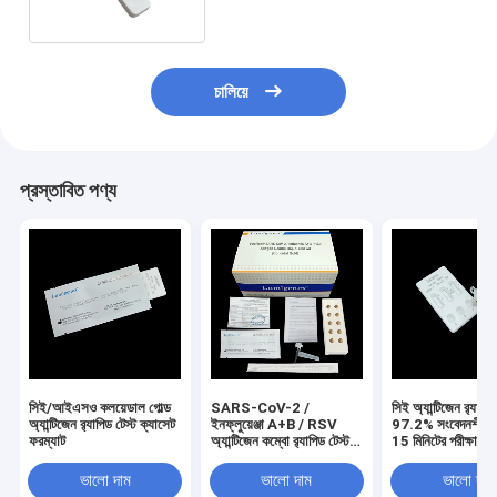
চালিয়ে
প্রস্তাবিত পণ্য
সিই/আইএসও কলয়েডাল গোল্ড
SARS-CoV-2 /
সিই অ্যান্টিজেন র‍্যাপিড
অ্যান্টিজেন র‌্যাপিড টেস্ট ক্যাসেট
ইনফ্লুয়েঞ্জা A+B / RSV
97.2% সংবেদনশীলত
ফরম্যাট
অ্যান্টিজেন কম্বো র‌্যাপিড টেস্ট
15 মিনিটের পরীক্ষার স
কিট 3 ড্রপ নমুনা ভলিউম
ভালো দাম
ভালো দাম
ভালো দাম