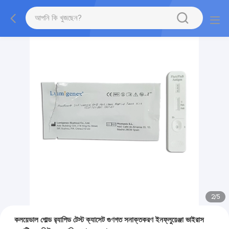
2
/
5
কলয়েডাল গোল্ড র‍্যাপিড টেস্ট ক্যাসেট গুণগত সনাক্তকরণ ইনফ্লুয়েঞ্জা ভাইরাস