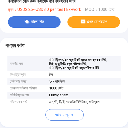
কলয়েডাল গোল্ড টেস্ট ক্যাসেট ঘরে ব্যবহারের জন্য
মূল্য：USD2.25~USD3.0 per test Ex-work
MOQ：1000 টেস্ট
ভালো দাম
এখন যোগাযোগ
পণ্যের বর্ণনা
,
20 স্ট্রিপস/বক্স অ্যান্টিবডি দ্রুত সনাক্তকরণ কিট
লক্ষণীয় করা
,
সিই অ্যান্টিবডি রক্ত ​​পরীক্ষার কিট
20 স্ট্রিপ/বক্স অ্যান্টিবডি রক্ত ​​পরীক্ষার কিট
উৎপত্তি স্থল
চীন
ডেলিভারি সময়
5-7 কার্যদিবস
ন্যূনতম চাহিদার পরিমাণ
1000 টেস্ট
পরিচিতিমুলক নাম
Lumigenex
পরিশোধের শর্ত
এল/সি, টি/টি, ওয়েস্টার্ন ইউনিয়ন, মানিগ্রাম
আরো দেখুন