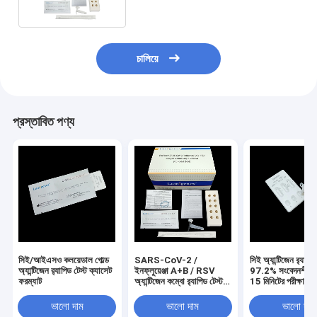
চালিয়ে
প্রস্তাবিত পণ্য
সিই/আইএসও কলয়েডাল গোল্ড
SARS-CoV-2 /
সিই অ্যান্টিজেন র‍্যাপিড
অ্যান্টিজেন র‌্যাপিড টেস্ট ক্যাসেট
ইনফ্লুয়েঞ্জা A+B / RSV
97.2% সংবেদনশীলত
ফরম্যাট
অ্যান্টিজেন কম্বো র‌্যাপিড টেস্ট
15 মিনিটের পরীক্ষার স
কিট 3 ড্রপ নমুনা ভলিউম
ভালো দাম
ভালো দাম
ভালো দাম