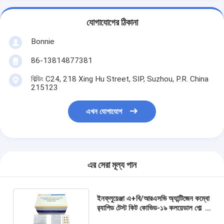
যোগাযোগের ঠিকানা
Bonnie
86-13814877381
বিল্ডিং C24, 218 Xing Hu Street, SIP, Suzhou, P.R. China
215123
এখন যোগাযোগ
এর সেরা মূল্য পান
ইনফ্লুয়েঞ্জা এ+বি/আরএসভি অ্যান্টিজেন কম্বো
র‍্যাপিড টেস্ট কিট কোভিড-১৯ কলয়েডাল গোল্ড
টেস্ট ক্যাসেট ঘরে ব্যবহারের জন্য