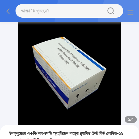
2
/
4
ইনফ্লুয়েঞ্জা এ+বি/আরএসভি অ্যান্টিজেন কম্বো র‍্যাপিড টেস্ট কিট কোভিড-১৯