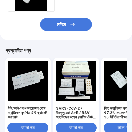
চালিয়ে
প্রস্তাবিত পণ্য
সিই/আইএসও কলয়েডাল গোল্ড
SARS-CoV-2 /
সিই অ্যান্টিজেন র‍্যাপিড
অ্যান্টিজেন র‌্যাপিড টেস্ট ক্যাসেট
ইনফ্লুয়েঞ্জা A+B / RSV
97.2% সংবেদনশীলত
ফরম্যাট
অ্যান্টিজেন কম্বো র‌্যাপিড টেস্ট
15 মিনিটের পরীক্ষার স
কিট 3 ড্রপ নমুনা ভলিউম
ভালো দাম
ভালো দাম
ভালো দাম