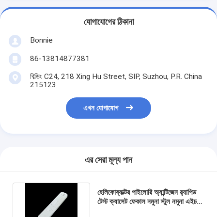
যোগাযোগের ঠিকানা
Bonnie
86-13814877381
বিল্ডিং C24, 218 Xing Hu Street, SIP, Suzhou, P.R. China
215123
এখন যোগাযোগ
এর সেরা মূল্য পান
হেলিকোব্যাক্টর পাইলোরি অ্যান্টিজেন র‌্যাপিড
টেস্ট ক্যাসেট ফেকাল নমুনা স্টুল নমুনা এইচপি
র‌্যাপিড টেস্ট সিই অনুমোদিত