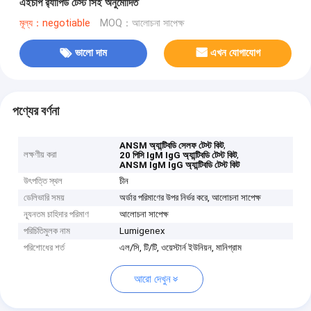
এইচপি র‌্যাপিড টেস্ট সিই অনুমোদিত
মূল্য：negotiable
MOQ：আলোচনা সাপেক্ষ
ভালো দাম
এখন যোগাযোগ
পণ্যের বর্ণনা
,
ANSM অ্যান্টিবডি সেলফ টেস্ট কিট
লক্ষণীয় করা
,
20 পিসি IgM IgG অ্যান্টিবডি টেস্ট কিট
ANSM IgM IgG অ্যান্টিবডি টেস্ট কিট
উৎপত্তি স্থল
চীন
ডেলিভারি সময়
অর্ডার পরিমাণের উপর নির্ভর করে, আলোচনা সাপেক্ষ
ন্যূনতম চাহিদার পরিমাণ
আলোচনা সাপেক্ষ
পরিচিতিমুলক নাম
Lumigenex
পরিশোধের শর্ত
এল/সি, টি/টি, ওয়েস্টার্ন ইউনিয়ন, মানিগ্রাম
আরো দেখুন