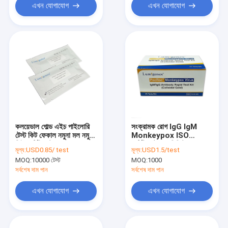
এখন যোগাযোগ
এখন যোগাযোগ
কলয়েডাল গোল্ড এইচ পাইলোরি
সংক্রামক রোগ IgG IgM
টেস্ট কিট ফেকাল নমুনা মল নমুনা
Monkeypox ISO
সিই সার্টিফিকেট
সার্টিফিকেট 15 মিনিটের মধ্যে
মূল্য:
USD0.85/ test
মূল্য:
USD1.5/test
দ্রুত
MOQ:
10000 টেস্ট
MOQ:
1000
সর্বশেষ দাম পান
সর্বশেষ দাম পান
এখন যোগাযোগ
এখন যোগাযোগ