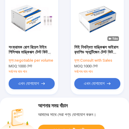
সংক্রামক রোগ রিয়েল টাইম
সিই নিবন্ধিত মাঙ্কিপক্স ভাইরাস
পিসিআর মাঙ্কিপক্স টেস্ট কিট
র‍্যাপিড অ্যান্টিজেন টেস্ট কিট
MPXV CE নিবন্ধিত 1 টেস্ট/
কলয়েডাল গোল্ড উচ্চ নির্ভুলতা
মূল্য:
negotiable per volume
মূল্য:
Consult with Sales
বক্স
MOQ:
1000 টেস্ট
MOQ:
1000 টেস্ট
সর্বশেষ দাম পান
সর্বশেষ দাম পান
এখন যোগাযোগ
এখন যোগাযোগ
আপনার সময় বাঁচান
আমাদের সাথে সেরা পণ্য যোগাযোগ করুন।