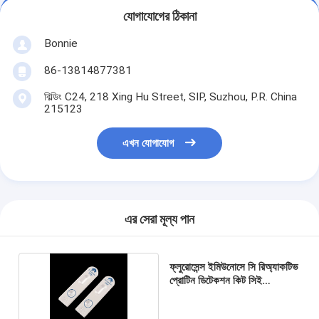
যোগাযোগের ঠিকানা
Bonnie
86-13814877381
বিল্ডিং C24, 218 Xing Hu Street, SIP, Suzhou, P.R. China
215123
এখন যোগাযোগ
এর সেরা মূল্য পান
ফ্লুরোসেন্স ইমিউনোসে সি রিঅ্যাকটিভ
প্রোটিন ডিটেকশন কিট সিই
সার্টিফিকেশন