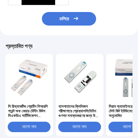
চালিয়ে
প্রস্তাবিত পণ্য
সি রিঅ্যাকটিভ প্রোটিন সিআরপি
হাসপাতালের ক্লিনিকাল
সিরাম অ্যামাইলয়েড এ
পয়েন্ট অফ কেয়ার টেস্টিং কিটস
পরীক্ষাগারে প্রোক্যালসিটোনিন
টেস্ট কিট ইমিউনোসে
সিএফডিএ সার্টিফিকেশন
গুণগত সনাক্তকরণের জন্য উচ্চ
অনুমোদিত
ইমিউনোসাই টেকনোলজি
নির্ভুলতা পিসিটি টেস্ট কিট
ভালো দাম
ভালো দাম
ভালো দাম