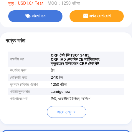
মূল্য：USD1.0/ Test
MOQ：1250 পরীক্ষা
ভালো দাম
এখন যোগাযোগ
পণ্যের বর্ণনা
,
CRP টেস্ট কিট ISO13485
লক্ষণীয় করা
,
CRP IVD টেস্ট কিট CE সার্টিফিকেশন
ফ্লুরোসেন্স ইমিউনোসে CRP টেস্ট কিট
উৎপত্তি স্থল
চীন
ডেলিভারি সময়
2-10 দিন
ন্যূনতম চাহিদার পরিমাণ
1250 পরীক্ষা
পরিচিতিমুলক নাম
Lumigenex
পরিশোধের শর্ত
টি/টি, ওয়েস্টার্ন ইউনিয়ন, আলিপে
আরো দেখুন