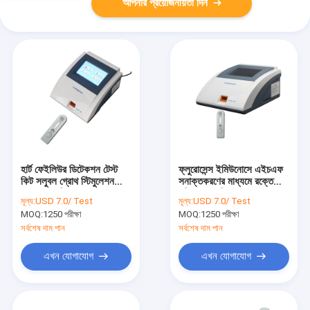
আপনার প্রয়োজনীয়তা দিন
হার্ট ফেইলিউর ডিটেকশন টেস্ট
ফ্লুরোসেন্স ইমিউনোসে এইচএফ
কিট সলুবল গ্রোথ স্টিমুলেশন
সনাক্তকরণের মাধ্যমে রক্তে
এক্সপ্রেসড জিন 2
পরিমাণগত পরিমাপ করা SST2
মূল্য:
USD 7.0/ Test
মূল্য:
USD 7.0/ Test
স্তর
MOQ:
1250 পরীক্ষা
MOQ:
1250 পরীক্ষা
সর্বশেষ দাম পান
সর্বশেষ দাম পান
এখন যোগাযোগ
এখন যোগাযোগ