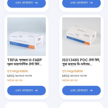
এখন যোগাযোগ
এখন যোগাযোগ
TRFIA প্লাজমা H-FABP
ISO13485 POC টেস্ট কিট,
দ্রুত ডায়াগনস্টিক টেস্ট কিট
পুরো রক্তের ডি-ডাইমার
CFDA অনুমোদিত
বায়োকেমিস্ট্রি কিটস
মূল্য:
negotiable
মূল্য:
negotiable
MOQ:
আলোচনা সাপেক্ষ
MOQ:
আলোচনা সাপেক্ষ
সর্বশেষ দাম পান
সর্বশেষ দাম পান
এখন যোগাযোগ
এখন যোগাযোগ