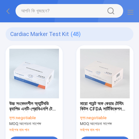
Cardiac Marker Test Kit
(48)
উচ্চ সংবেদনশীল অ্যান্টিবডি
মায়ো পয়েন্ট অফ কেয়ার টেস্টিং
র‌্যাপিড এনটি-প্রোবিএনপি টেস্ট
কিটস CFDA সার্টিফিকেশন
কিট 20 টেস্ট/বক্স
ইমিউনোকম্পিটেন্সি প্রযুক্তি
মূল্য:
negotiable
মূল্য:
negotiable
MOQ:
আলোচনা সাপেক্ষ
MOQ:
আলোচনা সাপেক্ষ
সর্বশেষ দাম পান
সর্বশেষ দাম পান