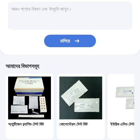
ডায়াবেটিস টেস্ট কিট
Gout Test Kit
Creatinine Test Kit
চালিয়ে
Infectious Disease Test Kit
ফ্লুরোসেন্ট ইমিউনোসাই বিশ্লেষক
আমাদের বিভাগসমূহ
Cardiac Marker Test Kit
Kidney Function Test Kit
POC Testing Device
Rapid Test Reagent
অ্যান্টিজেন র‌্যাপিড টেস্ট কিট
কোলেস্টেরল টেস্ট কিট
ইউরিক এসিড টেস্ট কিট
ল্যাবরেটরি ভোগ্যপণ্য