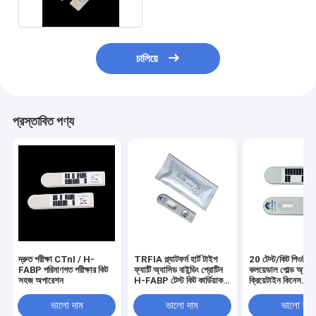
চালিয়ে
প্রস্তাবিত পণ্য
দ্রুত পরীক্ষা CTnI / H-
TRFIA প্ল্যাটফর্ম হার্ট টাইপ
20 টেস্ট/কিট পিওসি টে
FABP পরিমাণগত পরীক্ষার কিট
ফ্যাটি অ্যাসিড বাইন্ডিং প্রোটিন
কলয়েডাল গোল্ড অ্যাস
সহজ অপারেশন
H-FABP টেস্ট কিট কার্ডিয়াক
ক্রিয়েটাইন কিনেস
মার্কার
আইসোএনজাইম
ভালো দাম
ভালো দাম
ভালো দাম