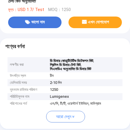
টেস্ট কিট অনুমোদিত
মূল্য：USD 1.7/ Test
MOQ：1250
ভালো দাম
এখন যোগাযোগ
পণ্যের বর্ণনা
,
ডি ডিমার কোয়ান্টিটেটিভ ডিটেকশন কিট
লক্ষণীয় করা
,
প্রিসিস ডি ডিমার টেস্ট কিট
সিএফডিএ অনুমোদিত ডি ডিমার কিট
উৎপত্তি স্থল
চীন
ডেলিভারি সময়
2-10 দিন
ন্যূনতম চাহিদার পরিমাণ
1250
পরিচিতিমুলক নাম
Lumigenex
পরিশোধের শর্ত
এল/সি, টি/টি, ওয়েস্টার্ন ইউনিয়ন, মানিগ্রাম
আরো দেখুন