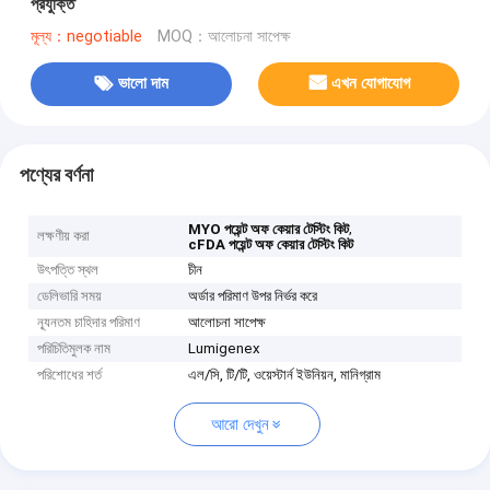
প্রযুক্তি
মূল্য：negotiable
MOQ：আলোচনা সাপেক্ষ
ভালো দাম
এখন যোগাযোগ
পণ্যের বর্ণনা
,
MYO পয়েন্ট অফ কেয়ার টেস্টিং কিট
লক্ষণীয় করা
cFDA পয়েন্ট অফ কেয়ার টেস্টিং কিট
উৎপত্তি স্থল
চীন
ডেলিভারি সময়
অর্ডার পরিমাণ উপর নির্ভর করে
ন্যূনতম চাহিদার পরিমাণ
আলোচনা সাপেক্ষ
পরিচিতিমুলক নাম
Lumigenex
পরিশোধের শর্ত
এল/সি, টি/টি, ওয়েস্টার্ন ইউনিয়ন, মানিগ্রাম
আরো দেখুন