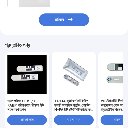
চালিয়ে
প্রস্তাবিত পণ্য
দ্রুত পরীক্ষা CTnI / H-
TRFIA প্ল্যাটফর্ম হার্ট টাইপ
20 টেস্ট/কিট পিওসি টে
FABP পরিমাণগত পরীক্ষার কিট
ফ্যাটি অ্যাসিড বাইন্ডিং প্রোটিন
কলয়েডাল গোল্ড অ্যাস
সহজ অপারেশন
H-FABP টেস্ট কিট কার্ডিয়াক
ক্রিয়েটাইন কিনেস
মার্কার
আইসোএনজাইম
ভালো দাম
ভালো দাম
ভালো দাম