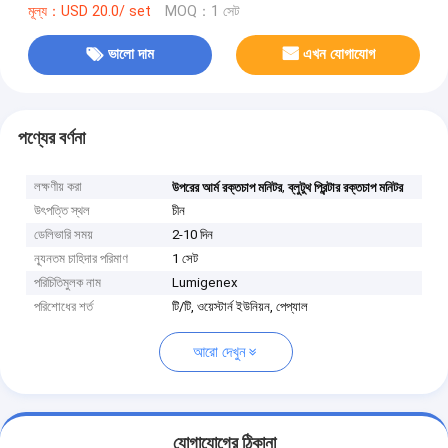
মূল্য：USD 20.0/ set
MOQ：1 সেট
ভালো দাম
এখন যোগাযোগ
পণ্যের বর্ণনা
লক্ষণীয় করা
,
উপরের আর্ম রক্তচাপ মনিটর
ব্লুটুথ প্রিন্টার রক্তচাপ মনিটর
উৎপত্তি স্থল
চীন
ডেলিভারি সময়
2-10 দিন
ন্যূনতম চাহিদার পরিমাণ
1 সেট
পরিচিতিমুলক নাম
Lumigenex
পরিশোধের শর্ত
টি/টি, ওয়েস্টার্ন ইউনিয়ন, পেপ্যাল
আরো দেখুন
যোগাযোগের ঠিকানা