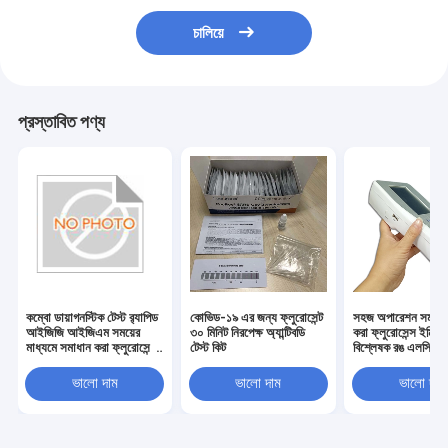
চালিয়ে
প্রস্তাবিত পণ্য
কম্বো ডায়াগনস্টিক টেস্ট র‍্যাপিড
কোভিড-১৯ এর জন্য ফ্লুরোসেন্ট
সহজ অপারেশন সময় স
আইজিজি আইজিএম সময়ের
৩০ মিনিট নিরপেক্ষ অ্যান্টিবডি
করা ফ্লুরোসেন্স ইমিউ
মাধ্যমে সমাধান করা ফ্লুরোসেন্স
টেস্ট কিট
বিশ্লেষক রঙ এলসিডি স্ক
ইমিউনো অ্যাস
ভালো দাম
ভালো দাম
ভালো দাম