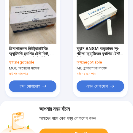
ডিসপোজেবল নিউট্রালাইজিং
ফ্রান্স ANSM অনুমোদন স্ব-
অ্যান্টিবডি র‌্যাপিড টেস্ট কিট, সিই
পরীক্ষা অ্যান্টিজেন র‌্যাপিড টেস্ট
সেলফ টেস্ট অ্যান্টিবডি কিট
কিটস কোভিড-১৯-এর জন্য
মূল্য:
negotiable
মূল্য:
negotiable
MOQ:
আলোচনা সাপেক্ষ
MOQ:
আলোচনা সাপেক্ষ
সর্বশেষ দাম পান
সর্বশেষ দাম পান
এখন যোগাযোগ
এখন যোগাযোগ
আপনার সময় বাঁচান
আমাদের সাথে সেরা পণ্য যোগাযোগ করুন।