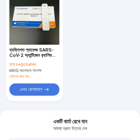
ব্যক্তিগত প্যাকেজ SARS-
CoV-2 অ্যান্টিজেন র‌্যাপিড
টেস্ট কিটস (লালা)
মূল্য:
negotiable
MOQ:
আলোচনা সাপেক্ষ
সর্বশেষ দাম পান
এখন যোগাযোগ
বাড়ি
পণ্য
একটি বার্তা রেখে যান
আমরা দ্রুত উত্তর দেব
আমাদের সম্পর্কে