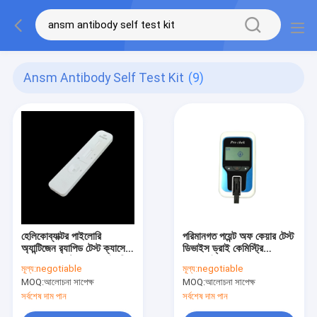
Ansm Antibody Self Test Kit
(9)
হেলিকোব্যাক্টর পাইলোরি
পরিমানগত পয়েন্ট অফ কেয়ার টেস্ট
অ্যান্টিজেন র‌্যাপিড টেস্ট ক্যাসেট
ডিভাইস ড্রাই কেমিস্ট্রি
ফেকাল নমুনা স্টুল নমুনা এইচপি
অ্যানালাইজার HbA1C
মূল্য:
negotiable
মূল্য:
negotiable
র‌্যাপিড টেস্ট সিই অনুমোদিত
গ্লুকোজ লিপিড প্যানেল ইউরিক
MOQ:
আলোচনা সাপেক্ষ
MOQ:
আলোচনা সাপেক্ষ
অ্যাসিড টেস্ট
সর্বশেষ দাম পান
সর্বশেষ দাম পান