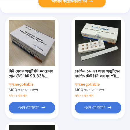
আপনার প্রয়োজনীয়তা দিন
সিই সেলফ অ্যান্টিবডি কলয়েডাল
কোভিড-১৯-এর জন্য অ্যান্টিজেন
গোল্ড টেস্ট কিট 93.33%
র‌্যাপিড টেস্ট কিট-এর স্ব-পরীক্ষার
সংবেদনশীলতা
জন্য ফ্রান্সের সাদা তালিকা
মূল্য:
negotiable
মূল্য:
negotiable
MOQ:
আলোচনা সাপেক্ষ
MOQ:
আলোচনা সাপেক্ষ
সর্বশেষ দাম পান
সর্বশেষ দাম পান
এখন যোগাযোগ
এখন যোগাযোগ