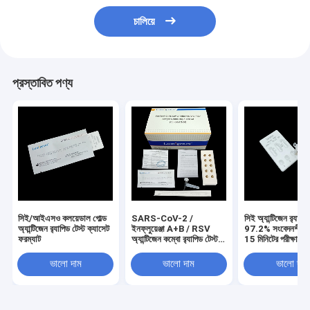
চালিয়ে
প্রস্তাবিত পণ্য
সিই/আইএসও কলয়েডাল গোল্ড
SARS-CoV-2 /
সিই অ্যান্টিজেন র‍্যাপিড
অ্যান্টিজেন র‌্যাপিড টেস্ট ক্যাসেট
ইনফ্লুয়েঞ্জা A+B / RSV
97.2% সংবেদনশীলত
ফরম্যাট
অ্যান্টিজেন কম্বো র‌্যাপিড টেস্ট
15 মিনিটের পরীক্ষার স
কিট 3 ড্রপ নমুনা ভলিউম
ভালো দাম
ভালো দাম
ভালো দাম