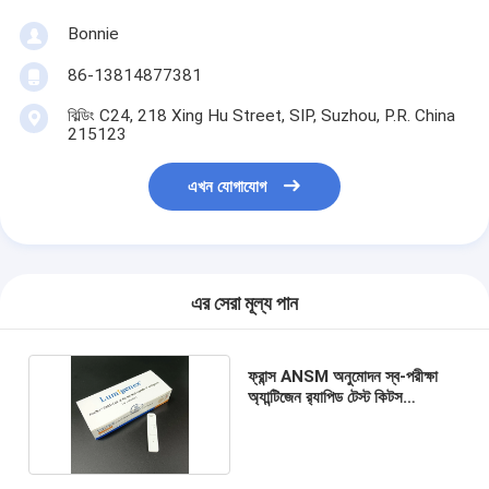
Bonnie
86-13814877381
বিল্ডিং C24, 218 Xing Hu Street, SIP, Suzhou, P.R. China
215123
এখন যোগাযোগ
এর সেরা মূল্য পান
ফ্রান্স ANSM অনুমোদন স্ব-পরীক্ষা
অ্যান্টিজেন র‌্যাপিড টেস্ট কিটস
কোভিড-১৯-এর জন্য