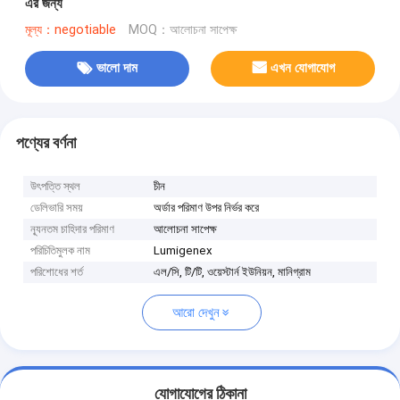
এর জন্য
মূল্য：negotiable
MOQ：আলোচনা সাপেক্ষ
ভালো দাম
এখন যোগাযোগ
পণ্যের বর্ণনা
উৎপত্তি স্থল
চীন
ডেলিভারি সময়
অর্ডার পরিমাণ উপর নির্ভর করে
ন্যূনতম চাহিদার পরিমাণ
আলোচনা সাপেক্ষ
পরিচিতিমুলক নাম
Lumigenex
পরিশোধের শর্ত
এল/সি, টি/টি, ওয়েস্টার্ন ইউনিয়ন, মানিগ্রাম
আরো দেখুন
যোগাযোগের ঠিকানা