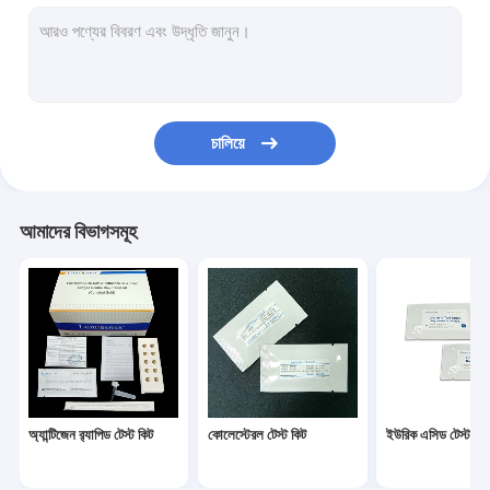
ডায়াবেটিস টেস্ট কিট
Gout Test Kit
Creatinine Test Kit
চালিয়ে
Infectious Disease Test Kit
ফ্লুরোসেন্ট ইমিউনোসাই বিশ্লেষক
আমাদের বিভাগসমূহ
Cardiac Marker Test Kit
Kidney Function Test Kit
POC Testing Device
Rapid Test Reagent
অ্যান্টিজেন র‌্যাপিড টেস্ট কিট
কোলেস্টেরল টেস্ট কিট
ইউরিক এসিড টেস্ট কিট
ল্যাবরেটরি ভোগ্যপণ্য