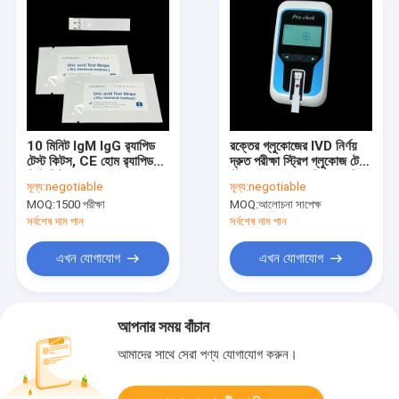
10 মিনিট IgM IgG র‌্যাপিড
রক্তের গ্লুকোজের IVD নির্ণয়
টেস্ট কিটস, CE হোম র‌্যাপিড
দ্রুত পরীক্ষা স্ট্রিপ গ্লুকোজ টেস্ট
টেস্ট কিটস
স্ট্রিপ শুকনো রাসায়নিক পদ্ধতি
মূল্য:
negotiable
মূল্য:
negotiable
MOQ:
1500 পরীক্ষা
MOQ:
আলোচনা সাপেক্ষ
সর্বশেষ দাম পান
সর্বশেষ দাম পান
এখন যোগাযোগ
এখন যোগাযোগ
আপনার সময় বাঁচান
আমাদের সাথে সেরা পণ্য যোগাযোগ করুন।