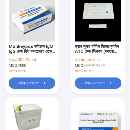
Monkeypox ভাইরাস IgM
ব্লাড সুগার মনিটর হিমোগ্লোবিন
IgG টেস্ট কিট কলয়েডাল গোল্ড
A1C টেস্ট স্ট্রিপস (শুকনো
সিই নিবন্ধিত
রাসায়নিক পদ্ধতি) CE নিবন্ধিত
মূল্য:
USD1.5/test
মূল্য:
negotiable
MOQ:
1000
MOQ:
আলোচনা সাপেক্ষ
সর্বশেষ দাম পান
সর্বশেষ দাম পান
এখন যোগাযোগ
এখন যোগাযোগ
বাড়ি
পণ্য
আমাদের সম্পর্কে