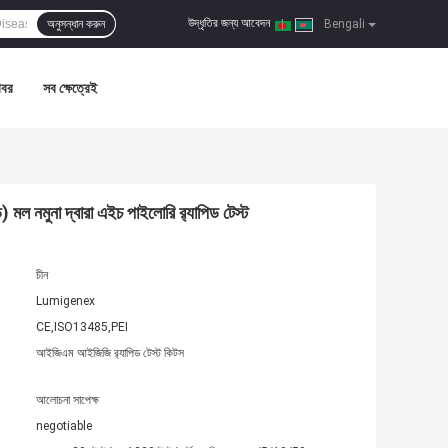
উদ্ধৃতির জন্য আবেদন
অনুসন্ধান করুন
|
Bengali
খবর
সব ক্ষেত্রেই
ড) মল নমুনা দ্বারা এইচ পাইলোরি র‍্যাপিড টেস্ট
চীন
Lumigenex
CE,ISO13485,PEI
আইজিএম আইজিজি র‍্যাপিড টেস্ট কিটস
আলোচনা সাপেক্ষ
negotiable