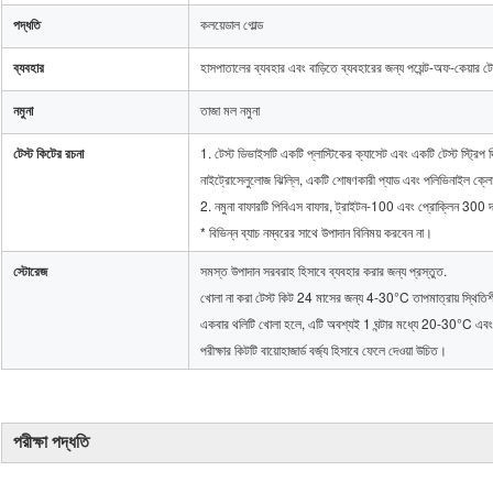
পদ্ধতি
কলয়েডাল গোল্ড
ব্যবহার
হাসপাতালের ব্যবহার এবং বাড়িতে ব্যবহারের জন্য পয়েন্ট-অফ-কেয়ার টেস্
নমুনা
তাজা মল নমুনা
টেস্ট কিটের রচনা
1. টেস্ট ডিভাইসটি একটি প্লাস্টিকের ক্যাসেট এবং একটি টেস্ট স্ট্রিপ দ
নাইট্রোসেলুলোজ ঝিল্লি, একটি শোষণকারী প্যাড এবং পলিভিনাইল ক্লোরা
2. নমুনা বাফারটি পিবিএস বাফার, ট্রাইটন-100 এবং প্রোক্লিন 300 দ
* বিভিন্ন ব্যাচ নম্বরের সাথে উপাদান বিনিময় করবেন না।
স্টোরেজ
সমস্ত উপাদান সরবরাহ হিসাবে ব্যবহার করার জন্য প্রস্তুত.
খোলা না করা টেস্ট কিট 24 মাসের জন্য 4-30°C তাপমাত্রায় স্থিতি
একবার থলিটি খোলা হলে, এটি অবশ্যই 1 ঘন্টার মধ্যে 20-30°C এবং 
পরীক্ষার কিটটি বায়োহাজার্ড বর্জ্য হিসাবে ফেলে দেওয়া উচিত।
পরীক্ষা পদ্ধতি