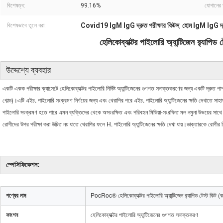
বিশেষত্ব:
99.16%
যোগানের 
Covid19 IgM IgG দ্রুত পরীক্ষার কিটস
হোম IgM IgG দ্র
বিশেষভাবে তুলে ধরা:
,
হেলিকোব্যাক্টর পাইলোরি অ্যান্টিজেন র‌্যাপিড
উদ্দেশ্যে ব্যবহার
একটি একক পরীক্ষার ক্যাসেটে হেলিকোব্যাক্টর পাইলোরি নির্দিষ্ট অ্যান্টিজেনের গুণগত সনাক্তকরণের জন্য একটি দ্রুত পার্শ
গোল্ড)।এটি এইচ. পাইলোরি সংক্রমণ নির্ণয়ের জন্য এবং থেরাপির পরে এইচ. পাইলোরি অ্যান্টিজেনের ক্ষতি দেখাতে সাহা
পাইলোরি সংক্রমণ হতে পারে এমন ব্যক্তিদের থেকে অসংরক্ষিত এবং পরিবহন মিডিয়া-সংরক্ষিত মল নমুনা উভয়ের সাথে পর
রোগীদের উপর পরীক্ষা করা উচিত নয় যাতে থেরাপির ফলে H. পাইলোরি অ্যান্টিজেনের ক্ষতি দেখা যায়।ডাক্তারকে রোগীর 
স্পেসিফিকেশন:
পণ্যের নাম
PocRoc® হেলিকোব্যাক্টর পাইলোরি অ্যান্টিজেন র‌্যাপিড টেস্ট কিট (ক
ফাংশন
হেলিকোব্যাক্টর পাইলোরি অ্যান্টিজেনের গুণগত সনাক্তকরণ