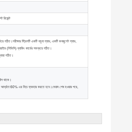
ট রিজেন্ট
িয়ে গঠিত।পরীক্ষার স্ট্রিপটি একটি নমুনা প্যাড, একটি কনজুগেট প্যাড,
ইড (পিভিসি) ব্যাকিং কার্ডের সমন্বয়ে গঠিত।
্বারা গঠিত।
শীল থাকে।
আর্দ্রতা 60% এর নিচে ব্যবহার করতে হবে।মেয়াদ শেষ হওয়ার পরে,