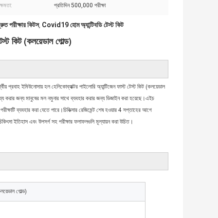
ক্ষমতা:
প্রতিদিন 500,000 পরীক্ষা
ুত পরীক্ষার কিটস
Covid19 হোম অ্যান্টিবডি টেস্ট কিট
,
 টেস্ট কিট (কলয়েডাল গোল্ড)
্বীয় প্রবাহ ইমিউনোসায় হল হেলিকোব্যাক্টর পাইলোরি অ্যান্টিজেন ফাস্ট টেস্ট কিট (কলয়েডাল 
য্য করার জন্য মানুষের মল নমুনার সাথে ব্যবহার করার জন্য ডিজাইন করা হয়েছে।এইচ 
ীক্ষাটি ব্যবহার করা যেতে পারে।চিকিত্সার রেজিমেন্ট শেষ হওয়ার 4 সপ্তাহের আগে 
চিকিৎসা ইতিহাস এবং উপসর্গ সহ পরীক্ষার ফলাফলগুলি মূল্যায়ন করা উচিত।
লয়েডাল গোল্ড)