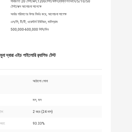
সাধারণত 20 টেস্ট/বক্স,1200টেস্ট/কার্টন;ব্যক্তিগতভাবে/5/10/50
টেস্ট/বক্স আলোচনা সাপেক্ষে
অর্ডার পরিমাণের উপর নির্ভর করে, আলোচনা সাপেক্ষ
এল/সি, টি/টি, ওয়েস্টার্ন ইউনিয়ন, মানিগ্রাম
500,000-600,000 পিসি/দিন
ুনা দ্বারা এইচ পাইলোরি র‍্যাপিড টেস্ট
আঠালো সোনা
মল, মল
ইফ:
2 বছর (24 মাস)
লতা:
93.33%