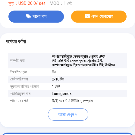
মূল্য：USD 20.0/ set
MOQ：1 সেট
ভালো দাম
এখন যোগাযোগ
পণ্যের বর্ণনা
,
আপার আর্মব্যান্ড সেলফ ব্লাড প্রেসার টেস্ট
লক্ষণীয় করা
,
সিই রেজিস্টার্ড সেলফ ব্লাড প্রেসার টেস্ট
আপার আর্মব্যান্ড স্ফিগমোম্যানোমিটার সিই নিবন্ধিত
উৎপত্তি স্থল
চীন
ডেলিভারি সময়
2-10 দিন
ন্যূনতম চাহিদার পরিমাণ
1 সেট
পরিচিতিমুলক নাম
Lumigenex
পরিশোধের শর্ত
টি/টি, ওয়েস্টার্ন ইউনিয়ন, পেপ্যাল
আরো দেখুন