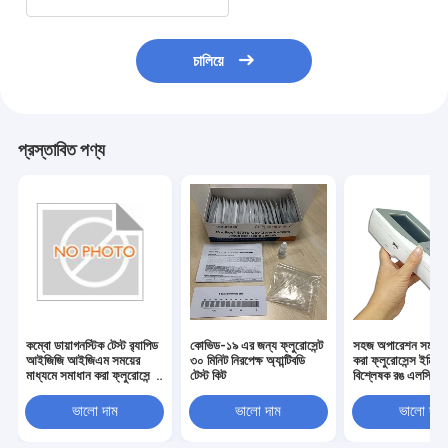
চালিয়ে
প্রস্তাবিত পণ্য
কম্বো ডায়াগনস্টিক টেস্ট র‍্যাপিড
কোভিড-১৯ এর জন্য ফ্লুরোসেন্ট
সহজ অপারেশন সময় স
আইজিজি আইজিএম সময়ের
৩০ মিনিট নিরপেক্ষ অ্যান্টিবডি
করা ফ্লুরোসেন্স ইমিউ
মাধ্যমে সমাধান করা ফ্লুরোসেন্স
টেস্ট কিট
বিশ্লেষক রঙ এলসিডি স্ক
ইমিউনো অ্যাস
ভালো দাম
ভালো দাম
ভালো দাম