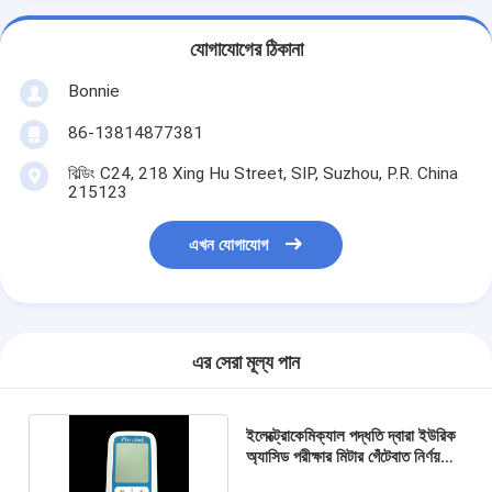
যোগাযোগের ঠিকানা
Bonnie
86-13814877381
বিল্ডিং C24, 218 Xing Hu Street, SIP, Suzhou, P.R. China
215123
এখন যোগাযোগ
এর সেরা মূল্য পান
ইলেক্ট্রোকেমিক্যাল পদ্ধতি দ্বারা ইউরিক
অ্যাসিড পরীক্ষার মিটার গেঁটেবাত নির্ণয়
সিই নিবন্ধিত