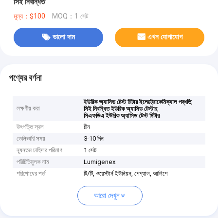
সিই নিবন্ধিত
মূল্য：$100
MOQ：1 সেট
ভালো দাম
এখন যোগাযোগ
পণ্যের বর্ণনা
,
ইউরিক অ্যাসিড টেস্ট মিটার ইলেক্ট্রোকেমিক্যাল পদ্ধতি
লক্ষণীয় করা
,
সিই নিবন্ধিত ইউরিক অ্যাসিড টেস্টার
সিএফডিএ ইউরিক অ্যাসিড টেস্ট মিটার
উৎপত্তি স্থল
চীন
ডেলিভারি সময়
3-10 দিন
ন্যূনতম চাহিদার পরিমাণ
1 সেট
পরিচিতিমুলক নাম
Lumigenex
পরিশোধের শর্ত
টি/টি, ওয়েস্টার্ন ইউনিয়ন, পেপ্যাল, আলিপে
আরো দেখুন