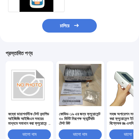
চালিয়ে
প্রস্তাবিত পণ্য
কম্বো ডায়াগনস্টিক টেস্ট র‍্যাপিড
কোভিড-১৯ এর জন্য ফ্লুরোসেন্ট
সহজ অপারেশন সময় স
আইজিজি আইজিএম সময়ের
৩০ মিনিট নিরপেক্ষ অ্যান্টিবডি
করা ফ্লুরোসেন্স ইমিউ
মাধ্যমে সমাধান করা ফ্লুরোসেন্স
টেস্ট কিট
বিশ্লেষক রঙ এলসিডি স্ক
ইমিউনো অ্যাস
ভালো দাম
ভালো দাম
ভালো দাম