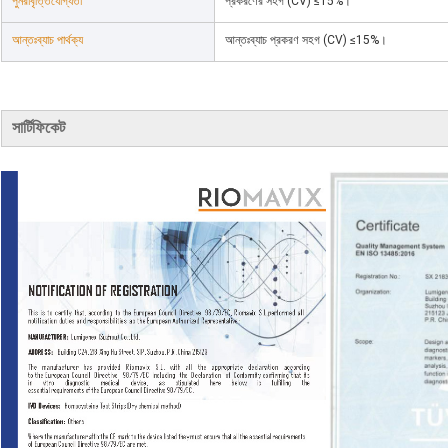
পুনরাবৃত্তিযোগ্যতা
প্রকরণের সহগ (CV) ≤15%।
আন্তঃব্যাচ পার্থক্য
আন্তঃব্যাচ প্রকরণ সহগ (CV) ≤15%।
সার্টিফিকেট