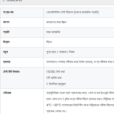
স্পেসিফিকেশন
পণ্যের নাম
হোমোসিস্টাইন টেস্ট স্ট্রিপস (শুকনো রাসায়নিক পদ্ধতি)
ফাংশন
হৃদরোগের জন্য স্ক্রিন
পদ্ধতি
শুষ্ক রাসায়নিক
বিন্যাস
স্ট্রিপ
নমুনা
পুরো রক্ত ​​/ প্লাজমা / সিরাম
ব্যবহার
হাসপাতালে পেশাদার পরীক্ষার জন্য দৈনিক ব্যবহার, বা স্ব-পরীক্ষার জন্য ব
টেস্ট কিট উপাদান
15/50 টেস্ট কার্ড
1টি আইসি কার্ড
1 নির্দেশিকা ম্যানুয়াল
স্টোরেজ
অ্যালুমিনিয়াম ফয়েল ব্যাগ প্যাকেজের জন্য: খোলা না করা রিএজেন্ট
ব্যাগ খোলা হলে 1 ঘন্টার মধ্যে পরীক্ষা স্ট্রিপ ব্যবহার করুন।সিলিন্ডার
4°C ~30°C তাপমাত্রায় স্থিতিশীল থাকে৷ সিলিন্ডারের পরীক্ষা স্ট্রি
প্যাকেজ খোলার পর।