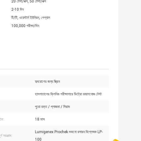
20 টেস্ট/বক্স, 50 টেস্ট/বক্স
2-10 দিন
টি/টি, ওয়েস্টার্ন ইউনিয়ন, পেপ্যাল
100,000 পরীক্ষা/দিন
হৃদরোগের জন্য স্ক্রিন
হাসপাতালের ক্লিনিক পরীক্ষাগারে ভিট্রো ডায়াগনোজ টেস্ট
পুরো রক্ত ​​/ প্লাজমা / সিরাম
ইফ:
18 মাস
Lumigenex Prochek শুকনো রসায়ন বিশ্লেষক LP-
র্ণ সরঞ্জাম:
100