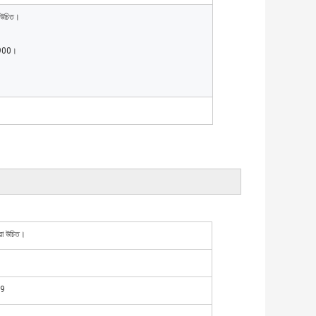
়া উচিত।
9900।
ওয়া উচিত।
99