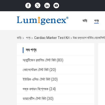
বাড়ি
পণ্য
বাড়ি
পণ্য
Cardiac Marker Test Kit
উচ্চ রক্তচাপ মনিটর হোমোসিস্টাই
সব পণ্য
অ্যান্টিজেন র‌্যাপিড টেস্ট কিট
(83)
কোলেস্টেরল টেস্ট কিট
(20)
ইউরিক এসিড টেস্ট কিট
(20)
শুষ্ক রসায়ন বিশ্লেষক
(24)
ডায়াবেটিস টেস্ট কিট
(30)