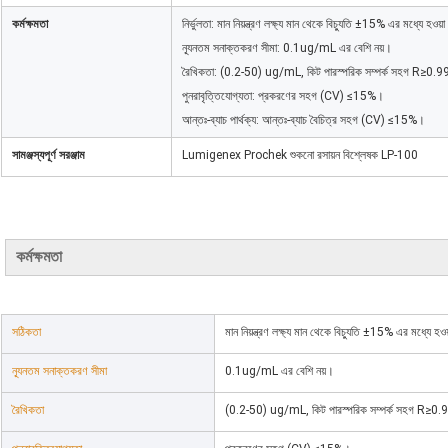
কর্মক্ষমতা
নির্ভুলতা: মান নিয়ন্ত্রণ লক্ষ্য মান থেকে বিচ্যুতি ±15% এর মধ্যে হওয
ন্যূনতম সনাক্তকরণ সীমা: 0.1ug/mL এর বেশি নয়।
রৈখিকতা: (0.2-50) ug/mL, কিট পারস্পরিক সম্পর্ক সহগ R≥0.
পুনরাবৃত্তিযোগ্যতা: প্রকরণের সহগ (CV) ≤15%।
আন্তঃ-ব্যাচ পার্থক্য: আন্তঃ-ব্যাচ বৈচিত্র সহগ (CV) ≤15%।
সামঞ্জস্যপূর্ণ সরঞ্জাম
Lumigenex Prochek শুকনো রসায়ন বিশ্লেষক LP-100
কর্মক্ষমতা
সঠিকতা
মান নিয়ন্ত্রণ লক্ষ্য মান থেকে বিচ্যুতি ±15% এর মধ্যে হ
ন্যূনতম সনাক্তকরণ সীমা
0.1ug/mL এর বেশি নয়।
রৈখিকতা
(0.2-50) ug/mL, কিট পারস্পরিক সম্পর্ক সহগ R≥0.