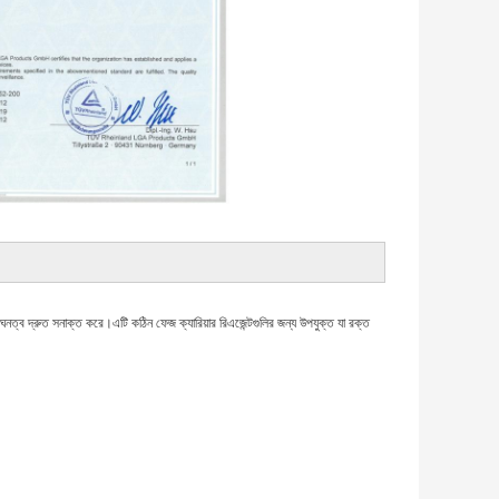
নত্ব দ্রুত সনাক্ত করে।এটি কঠিন ফেজ ক্যারিয়ার রিএজেন্টগুলির জন্য উপযুক্ত যা রক্ত ​​