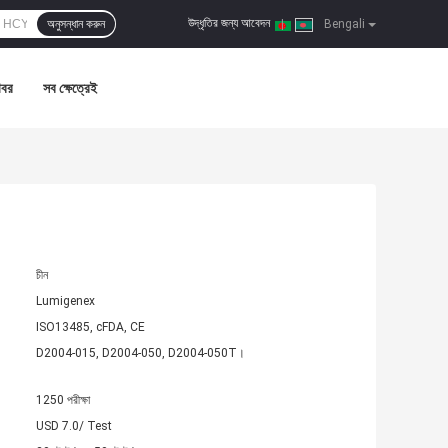
উদ্ধৃতির জন্য আবেদন
অনুসন্ধান করুন
|
Bengali
খবর
সব ক্ষেত্রেই
চীন
Lumigenex
ISO13485, cFDA, CE
D2004-015, D2004-050, D2004-050T।
1250 পরীক্ষা
USD 7.0/ Test