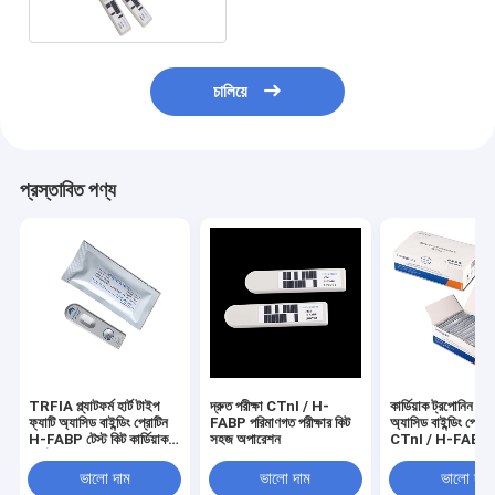
চালিয়ে
প্রস্তাবিত পণ্য
TRFIA প্ল্যাটফর্ম হার্ট টাইপ
দ্রুত পরীক্ষা CTnI / H-
কার্ডিয়াক ট্রপোনিন I এ
ফ্যাটি অ্যাসিড বাইন্ডিং প্রোটিন
FABP পরিমাণগত পরীক্ষার কিট
অ্যাসিড বাইন্ডিং প্রোট
H-FABP টেস্ট কিট কার্ডিয়াক
সহজ অপারেশন
CTnI / H-FABP টে
মার্কার
ভালো দাম
ভালো দাম
ভালো দাম