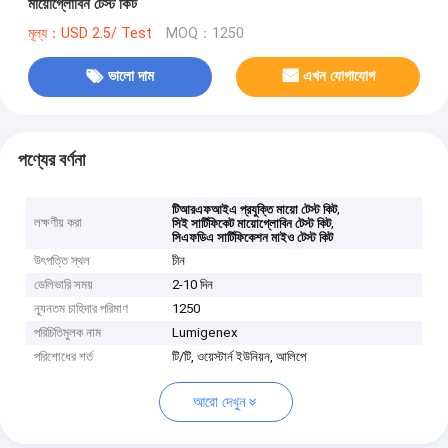
মায়োগ্লোবিন টেস্ট কিট
মূল্য：USD 2.5/ Test
MOQ：1250
ভালো দাম
এখন যোগাযোগ
পণ্যের বর্ণনা
,
টিআরএফআইএ প্রযুক্তি মায়ো টেস্ট কিট
লক্ষণীয় করা
,
সিই সার্টিফিকেট মায়োগ্লোবিন টেস্ট কিট
সিএফডিএ সার্টিফিকেশন মাইও টেস্ট কিট
উৎপত্তি স্থল
চীন
ডেলিভারি সময়
2-10 দিন
ন্যূনতম চাহিদার পরিমাণ
1250
পরিচিতিমুলক নাম
Lumigenex
পরিশোধের শর্ত
টি/টি, ওয়েস্টার্ন ইউনিয়ন, আলিপে
আরো দেখুন