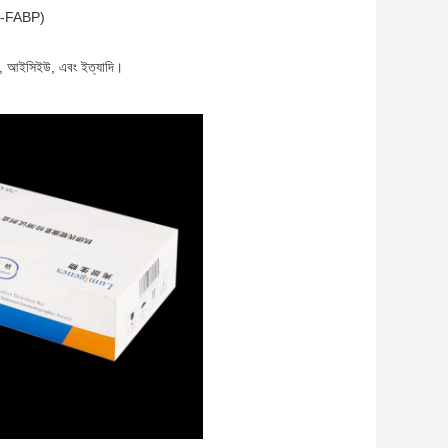
(H-FABP)
ওলজি, আইসিইউ, এবং ইত্যাদি।