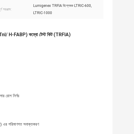
Lumigenex TRFIA বিশ্লেষক LTRIC-600,
র্ণ সরঞ্জাম:
LTRIC-1000
োটিন (cTnI/ H-FABP) কম্বো টেস্ট কিট (TRFIA)
র রোগ নির্ণয়
ABP) এর পরিমাণগত সনাক্তকরণ