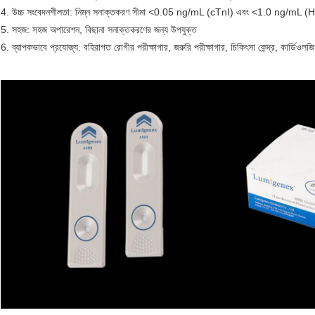
4. উচ্চ সংবেদনশীলতা: নিম্ন সনাক্তকরণ সীমা <0.05 ng/mL (cTnI) এবং <1.0 ng/mL 
5. সহজ: সহজ অপারেশন, বিছানা সনাক্তকরণের জন্য উপযুক্ত
6. ব্যাপকভাবে প্রযোজ্য: বহিরাগত রোগীর পরীক্ষাগার, জরুরি পরীক্ষাগার, চিকিৎসা কেন্দ্র, কার্ডি