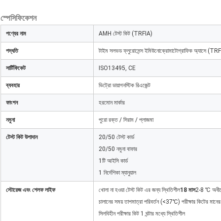
স্পেসিফিকেশন
পণ্যের নাম
AMH টেস্ট কিট (TRFIA)
পদ্ধতি
টাইম সলভড ফ্লুরোসেন্স ইমিউনোক্রোমাটোগ্রাফিক অ্যাসে (TR
সার্টিফিকেট
ISO13495, CE
ব্যবহার
ভিট্রো ডায়াগনস্টিক রিএজেন্ট
ফাংশন
হরমোন মার্কার
নমুনা
পুরো রক্ত ​​/ সিরাম / প্লাজমা
টেস্ট কিট উপাদান
20/50 টেস্ট কার্ড
20/50 নমুনা বাফার
1টি আইসি কার্ড
1 নির্দেশিকা ম্যানুয়াল
স্টোরেজ এবং শেলফ লাইফ
খোলা না হওয়া টেস্ট কিট এর জন্য স্থিতিশীল
18 মাস
2-8 ℃ অধীন
চালানের সময় তাপমাত্রা পরিবর্তন (<37℃) পরীক্ষার কিটের মান
সিলবিহীন পরীক্ষার কিট 1 ঘন্টার মধ্যে স্থিতিশীল