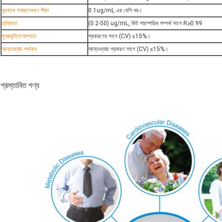
ন্যূনতম সনাক্তকরণ সীমা
0.1ug/mL এর বেশি নয়।
রৈখিকতা
(0.2-50) ug/mL, কিট পারস্পরিক সম্পর্ক সহগ R≥0.99
পুনরাবৃত্তিযোগ্যতা
প্রকরণের সহগ (CV) ≤15%।
আন্তঃব্যাচ পার্থক্য
আন্তঃব্যাচ প্রকরণ সহগ (CV) ≤15%।
প্রস্তাবিত পণ্য