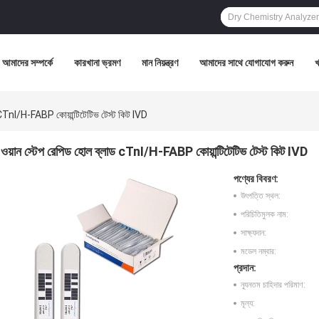
আমাদের সম্পর্কে
কারখানা ভ্রমণ
মান নিয়ন্ত্রণ
আমাদের সাথে যোগাযোগ করুন
 CTnI/H-FABP কোয়ান্টিটেটিভ টেস্ট কিট IVD
ওয়ান স্টেপ রেপিড হোল ব্লাড cTnI/H-FABP কোয়ান্টিটেটিভ টেস্ট কিট IVD
পণ্যের বিবরণ:
উৎপত্তি স্থল:
পরিচিতিমুলক নাম:
সাক্ষ্যদান:
মডেল নম্বার:
প্রদান:
ন্যূনতম চাহিদার পরিমাণ:
মূল্য: