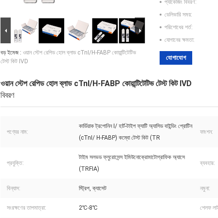
প্যাকেজিং বিবরণ:
ডেলিভারি সময়:
পরিশোধের শর্ত:
যোগানের ক্ষমতা:
বড় ইমেজ :
ওয়ান স্টেপ রেপিড হোল ব্লাড cTnI/H-FABP কোয়ান্টিটেটিভ
যোগাযোগ
টেস্ট কিট IVD
ওয়ান স্টেপ রেপিড হোল ব্লাড cTnI/H-FABP কোয়ান্টিটেটিভ টেস্ট কিট IVD
বিবরণ
কার্ডিয়াক ট্রপোনিন I/ হার্ট-টাইপ ফ্যাটি অ্যাসিড বাইন্ডিং প্রোটিন
পণ্যের নাম:
ফাংশন:
(cTnI/ H-FABP) কম্বো টেস্ট কিট (TR
টাইম সলভড ফ্লুরোসেন্স ইমিউনোক্রোমাটোগ্রাফিক অ্যাসে
প্রযুক্তি:
ব্যবহার:
(TRFIA)
বিন্যাস:
স্ট্রিপ, ক্যাসেট
নমুনা:
সংরক্ষণের তাপমাত্রা:
2℃-8℃
শেলফ লা