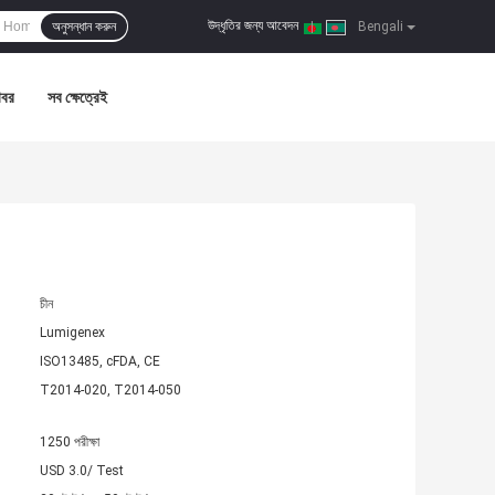
উদ্ধৃতির জন্য আবেদন
অনুসন্ধান করুন
|
Bengali
খবর
সব ক্ষেত্রেই
চীন
Lumigenex
ISO13485, cFDA, CE
T2014-020, T2014-050
1250 পরীক্ষা
USD 3.0/ Test