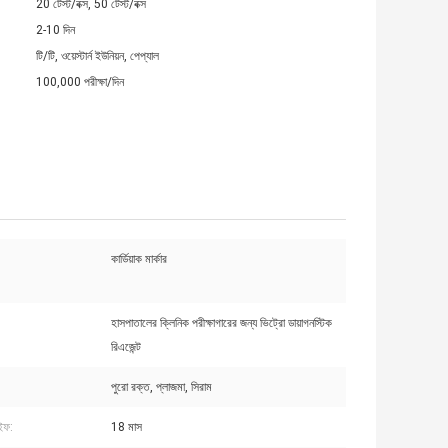
20 টেস্ট/বক্স, 50 টেস্ট/বক্স
2-10 দিন
টি/টি, ওয়েস্টার্ন ইউনিয়ন, পেপ্যাল
100,000 পরীক্ষা/দিন
কার্ডিয়াক মার্কার
হাসপাতালের ক্লিনিক পরীক্ষাগারের জন্য ভিট্রো ডায়াগনস্টিক
রিএজেন্ট
পুরো রক্ত, প্লাজমা, সিরাম
ইফ:
18 মাস