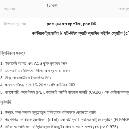
15 মিনিট.
পড়ার সময়:
সামঞ্জস্যপূ
poc দ্রুত strep পরীক্ষা
poc কিট
বিশেষভাবে তুলে ধরা:
,
কার্ডিয়াক ট্রপোনিন I/ হার্ট-টাইপ ফ্যাটি অ্যাসিড বাইন্ডিং প্র
ক্লিনিকাল গুরুত্ব
1. ইনফার্কের আকার এবং ACS ঝুঁকি মূল্যায়ন করুন
2. এএমআই-এর চিকিৎসা নিরীক্ষণের জন্য বায়ো-মার্কার
3. তীব্র মায়োকার্ডিয়াল ইনফার্কশন নির্ণয়
4. মায়োগ্লোবিনের চেয়ে 15-20 গুণ বেশি কার্ডিয়াক নির্দিষ্ট
5. পালমোনারি এমবোলিজম (PE), করোনারি আর্টারি বাইপাস সার্জারি (CABG) এবং সেরিব্রোভাসকুলা
সুবিধাদি
1. উন্নত: সময়-সমাধান ফ্লুরোসেন্স ইমিউনোসে পরিমাণগত ক্রোমাটোগ্রাফি
2. পরিমাণগত: কার্ডিয়াক ট্রপোনিন I (cTnI) এবং হার্ট ফ্যাটি-অ্যাসিড বাইন্ডিং প্রোটিন (H-F
3. সঠিক: আমদানি করা হেমিলুমিনেসেন্স রিএজেন্টের সাথে ভালভাবে সম্পর্কযুক্ত (r> 0.975)