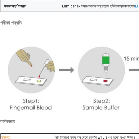
সামঞ্জস্যপূর্ণ সরঞ্জাম
Lumigenex সময়-সমাধান ফ্লুরোসেন্স ইমিউনোঅ্যানালাইজার
LT
পরীক্ষা পদ্ধতি
কর্মক্ষমতা
সঠিকতা
মান নিয়ন্ত্রণ লক্ষ্য মান থেকে বিচ্যুতি ±15% এর মধ্যে হওয়া উচিত।