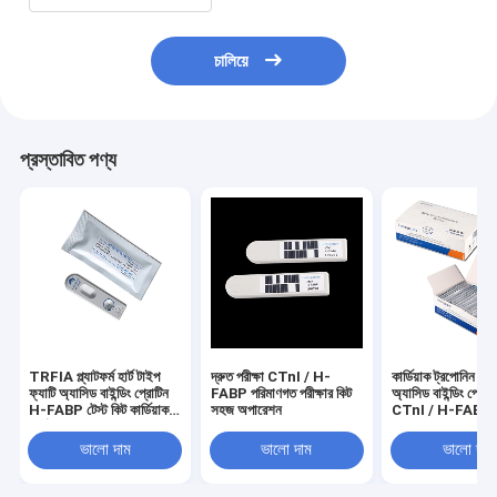
চালিয়ে
প্রস্তাবিত পণ্য
TRFIA প্ল্যাটফর্ম হার্ট টাইপ
দ্রুত পরীক্ষা CTnI / H-
কার্ডিয়াক ট্রপোনিন I এ
ফ্যাটি অ্যাসিড বাইন্ডিং প্রোটিন
FABP পরিমাণগত পরীক্ষার কিট
অ্যাসিড বাইন্ডিং প্রোট
H-FABP টেস্ট কিট কার্ডিয়াক
সহজ অপারেশন
CTnI / H-FABP টে
মার্কার
ভালো দাম
ভালো দাম
ভালো দাম