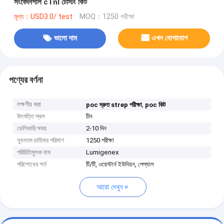
সংবেদনশীল cTnI টেস্টিং কিট
মূল্য：USD3.0/ test
MOQ：1250 পরীক্ষা
ভালো দাম
এখন যোগাযোগ
পণ্যের বর্ণনা
লক্ষণীয় করা
,
poc দ্রুত strep পরীক্ষা
poc কিট
উৎপত্তি স্থল
চীন
ডেলিভারি সময়
2-10 দিন
ন্যূনতম চাহিদার পরিমাণ
1250 পরীক্ষা
পরিচিতিমুলক নাম
Lumigenex
পরিশোধের শর্ত
টি/টি, ওয়েস্টার্ন ইউনিয়ন, পেপ্যাল
আরো দেখুন