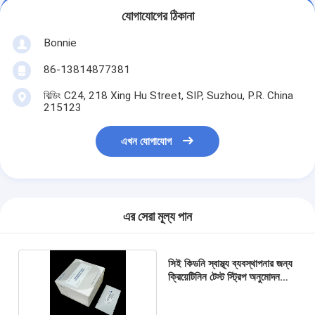
যোগাযোগের ঠিকানা
Bonnie
86-13814877381
বিল্ডিং C24, 218 Xing Hu Street, SIP, Suzhou, P.R. China
215123
এখন যোগাযোগ
এর সেরা মূল্য পান
সিই কিডনি স্বাস্থ্য ব্যবস্থাপনার জন্য
ক্রিয়েটিনিন টেস্ট স্ট্রিপ অনুমোদন
করেছে