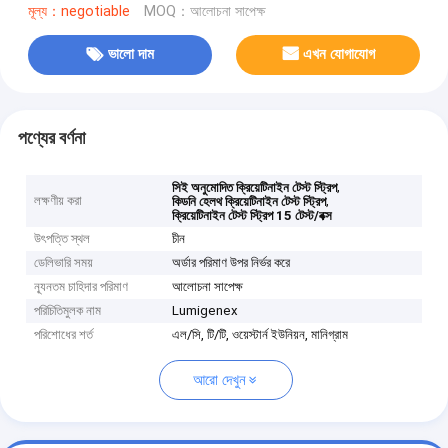
মূল্য：negotiable
MOQ：আলোচনা সাপেক্ষ
ভালো দাম
এখন যোগাযোগ
পণ্যের বর্ণনা
,
সিই অনুমোদিত ক্রিয়েটিনাইন টেস্ট স্ট্রিপ
লক্ষণীয় করা
,
কিডনি হেলথ ক্রিয়েটিনাইন টেস্ট স্ট্রিপ
ক্রিয়েটিনাইন টেস্ট স্ট্রিপ 15 টেস্ট/বক্স
উৎপত্তি স্থল
চীন
ডেলিভারি সময়
অর্ডার পরিমাণ উপর নির্ভর করে
ন্যূনতম চাহিদার পরিমাণ
আলোচনা সাপেক্ষ
পরিচিতিমুলক নাম
Lumigenex
পরিশোধের শর্ত
এল/সি, টি/টি, ওয়েস্টার্ন ইউনিয়ন, মানিগ্রাম
আরো দেখুন