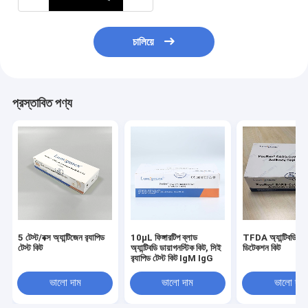
চালিয়ে
প্রস্তাবিত পণ্য
5 টেস্ট/বক্স অ্যান্টিজেন র‌্যাপিড
10μL ফিঙ্গারটিপ ব্লাড
TFDA অ্যান্টিবডি ফাস
টেস্ট কিট
অ্যান্টিবডি ডায়াগনস্টিক কিট, সিই
ডিটেকশন কিট
র‌্যাপিড টেস্ট কিট IgM IgG
ভালো দাম
ভালো দাম
ভালো দাম