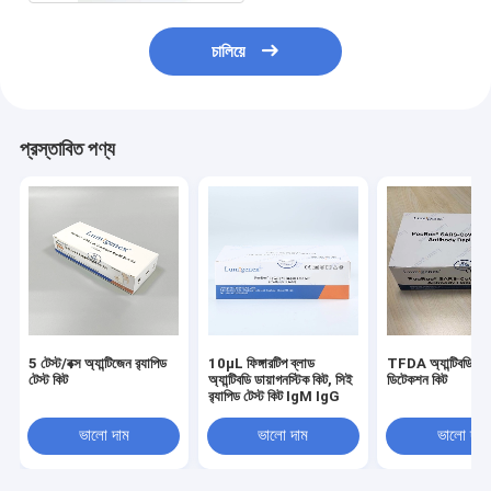
চালিয়ে
প্রস্তাবিত পণ্য
5 টেস্ট/বক্স অ্যান্টিজেন র‌্যাপিড
10μL ফিঙ্গারটিপ ব্লাড
TFDA অ্যান্টিবডি ফাস
টেস্ট কিট
অ্যান্টিবডি ডায়াগনস্টিক কিট, সিই
ডিটেকশন কিট
র‌্যাপিড টেস্ট কিট IgM IgG
ভালো দাম
ভালো দাম
ভালো দাম