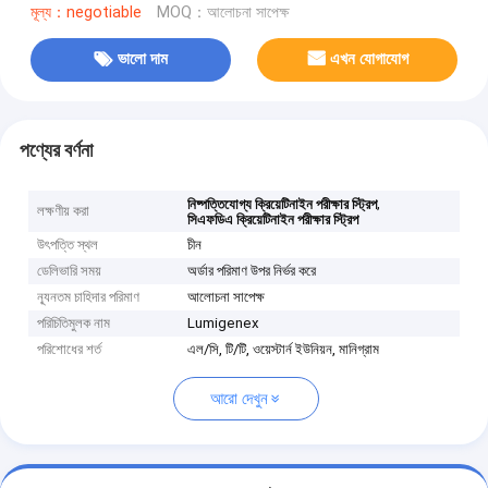
মূল্য：negotiable
MOQ：আলোচনা সাপেক্ষ
ভালো দাম
এখন যোগাযোগ
পণ্যের বর্ণনা
,
নিষ্পত্তিযোগ্য ক্রিয়েটিনাইন পরীক্ষার স্ট্রিপ
লক্ষণীয় করা
সিএফডিএ ক্রিয়েটিনাইন পরীক্ষার স্ট্রিপ
উৎপত্তি স্থল
চীন
ডেলিভারি সময়
অর্ডার পরিমাণ উপর নির্ভর করে
ন্যূনতম চাহিদার পরিমাণ
আলোচনা সাপেক্ষ
পরিচিতিমুলক নাম
Lumigenex
পরিশোধের শর্ত
এল/সি, টি/টি, ওয়েস্টার্ন ইউনিয়ন, মানিগ্রাম
আরো দেখুন