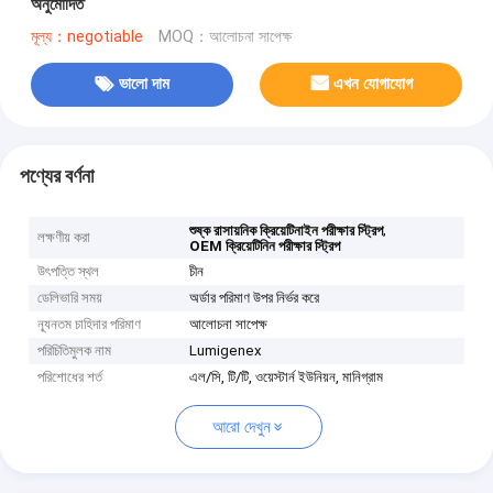
অনুমোদিত
মূল্য：negotiable
MOQ：আলোচনা সাপেক্ষ
ভালো দাম
এখন যোগাযোগ
পণ্যের বর্ণনা
,
শুষ্ক রাসায়নিক ক্রিয়েটিনাইন পরীক্ষার স্ট্রিপ
লক্ষণীয় করা
OEM ক্রিয়েটিনিন পরীক্ষার স্ট্রিপ
উৎপত্তি স্থল
চীন
ডেলিভারি সময়
অর্ডার পরিমাণ উপর নির্ভর করে
ন্যূনতম চাহিদার পরিমাণ
আলোচনা সাপেক্ষ
পরিচিতিমুলক নাম
Lumigenex
পরিশোধের শর্ত
এল/সি, টি/টি, ওয়েস্টার্ন ইউনিয়ন, মানিগ্রাম
আরো দেখুন