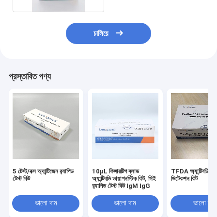
চালিয়ে
প্রস্তাবিত পণ্য
5 টেস্ট/বক্স অ্যান্টিজেন র‌্যাপিড
10μL ফিঙ্গারটিপ ব্লাড
TFDA অ্যান্টিবডি ফাস
টেস্ট কিট
অ্যান্টিবডি ডায়াগনস্টিক কিট, সিই
ডিটেকশন কিট
র‌্যাপিড টেস্ট কিট IgM IgG
ভালো দাম
ভালো দাম
ভালো দাম