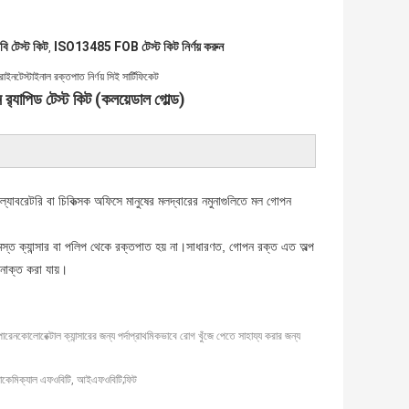
বি টেস্ট কিট
ISO13485 FOB টেস্ট কিট নির্ণয় করুন
,
োইনটেস্টাইনাল রক্তপাত নির্ণয় সিই সার্টিফিকেট
র‌্যাপিড টেস্ট কিট (কলয়েডাল গোল্ড)
ি বা চিকিত্সক অফিসে মানুষের মলদ্বারের নমুনাগুলিতে মল গোপন
মস্ত ক্যান্সার বা পলিপ থেকে রক্তপাত হয় না।সাধারণত, গোপন রক্ত ​​এত অল্প
সনাক্ত করা যায়।
পারেন
কোলোরেক্টাল ক্যান্সারের জন্য পর্দা
প্রাথমিকভাবে রোগ খুঁজে পেতে সাহায্য করার জন্য
ইমিউনোকেমিক্যাল এফওবিটি, আইএফওবিটি;ফিট