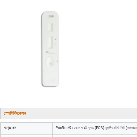
স্পেসিফিকেশন
পণ্যের নাম
PocRoc® ফেকাল অকল্ট ব্লাড (FOB) র‍্যাপিড টেস্ট কিট (কলয়েডাল