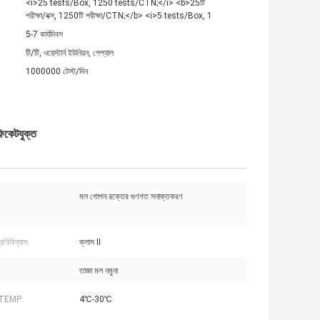
<i>25 tests/Box, 1250 tests/CTN;</i> <b>25টি
পরীক্ষা/বক্স, 1250টি পরীক্ষা/CTN;</b> <i>5 tests/Box, 1
5-7 কার্যদিবস
টি/টি, ওয়েস্টার্ন ইউনিয়ন, পেপ্যাল
1000000 টেস্ট/দিন
ফিকেটযুক্ত
মল গোপন রক্তের গুণগত সনাক্তকরণ
্রেণিবিন্যাস:
ক্লাস II
তাজা মল নমুনা
জ TEMP:
4℃-30℃