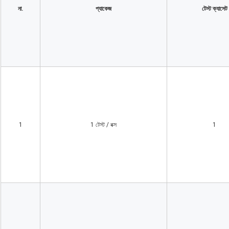
না.
প্যাকেজ
টেস্ট ক্যাসেট
1
1 টেস্ট / বক্স
1