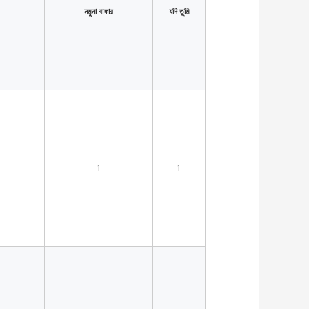
নমুনা বাফার
যদি তুমি
1
1