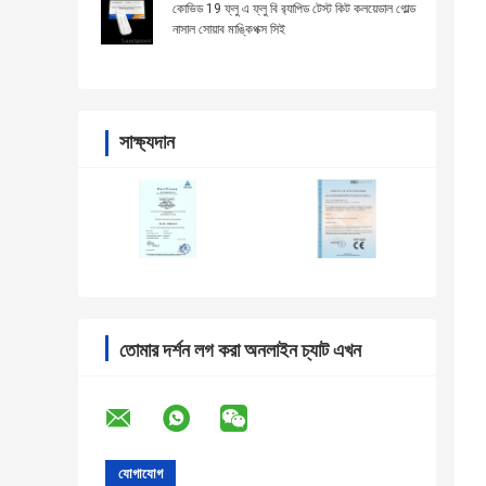
কোভিড 19 ফ্লু এ ফ্লু বি র‍্যাপিড টেস্ট কিট কলয়েডাল গোল্ড
নাসাল সোয়াব মাঙ্কিপক্স সিই
সাক্ষ্যদান
তোমার দর্শন লগ করা অনলাইন চ্যাট এখন