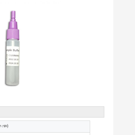
 গোল্ড)