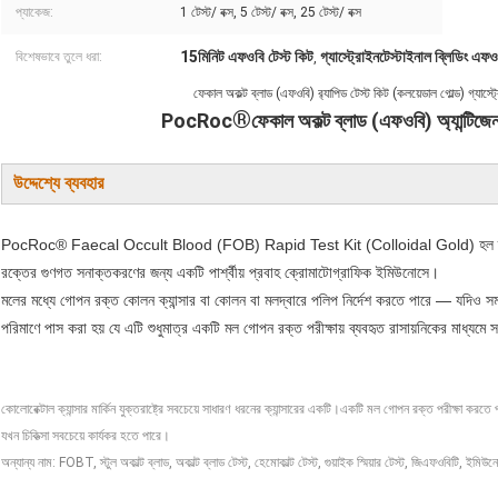
প্যাকেজ:
1 টেস্ট/ বক্স, 5 টেস্ট/ বক্স, 25 টেস্ট/ বক্স
15মিনিট এফওবি টেস্ট কিট
গ্যাস্ট্রোইনটেস্টাইনাল ব্লিডিং এফও
বিশেষভাবে তুলে ধরা:
,
ফেকাল অকল্ট ব্লাড (এফওবি) র‍্যাপিড টেস্ট কিট (কলয়েডাল গোল্ড) গ্যাস্ট্র
®
PocRoc
ফেকাল অকল্ট ব্লাড (এফওবি) অ্যান্টিজেন 
উদ্দেশ্যে ব্যবহার
PocRoc® Faecal Occult Blood (FOB) Rapid Test Kit (Colloidal Gold) হল ল্যাবরেটর
রক্তের গুণগত সনাক্তকরণের জন্য একটি পার্শ্বীয় প্রবাহ ক্রোমাটোগ্রাফিক ইমিউনোসে।
মলের মধ্যে গোপন রক্ত ​​​​কোলন ক্যান্সার বা কোলন বা মলদ্বারে পলিপ নির্দেশ করতে পারে — যদিও স
পরিমাণে পাস করা হয় যে এটি শুধুমাত্র একটি মল গোপন রক্ত ​​পরীক্ষায় ব্যবহৃত রাসায়নিকের মাধ্যমে 
কোলোরেক্টাল ক্যান্সার মার্কিন যুক্তরাষ্ট্রে সবচেয়ে সাধারণ ধরনের ক্যান্সারের একটি।একটি মল গোপন রক্ত ​​​​পরীক্ষা করতে 
যখন চিকিত্সা সবচেয়ে কার্যকর হতে পারে।
অন্যান্য নাম: FOBT, স্টুল অকাল্ট ব্লাড, অকাল্ট ব্লাড টেস্ট, হেমোকাল্ট টেস্ট, গুয়াইক স্মিয়ার টেস্ট, জিএফওবিটি, 