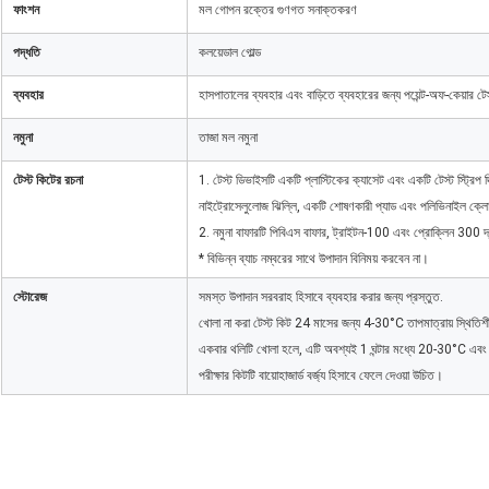
ফাংশন
মল গোপন রক্তের গুণগত সনাক্তকরণ
পদ্ধতি
কলয়েডাল গোল্ড
ব্যবহার
হাসপাতালের ব্যবহার এবং বাড়িতে ব্যবহারের জন্য পয়েন্ট-অফ-কেয়ার টেস্
নমুনা
তাজা মল নমুনা
টেস্ট কিটের রচনা
1. টেস্ট ডিভাইসটি একটি প্লাস্টিকের ক্যাসেট এবং একটি টেস্ট স্ট্রিপ দ
নাইট্রোসেলুলোজ ঝিল্লি, একটি শোষণকারী প্যাড এবং পলিভিনাইল ক্লোরা
2. নমুনা বাফারটি পিবিএস বাফার, ট্রাইটন-100 এবং প্রোক্লিন 300 দ
* বিভিন্ন ব্যাচ নম্বরের সাথে উপাদান বিনিময় করবেন না।
স্টোরেজ
সমস্ত উপাদান সরবরাহ হিসাবে ব্যবহার করার জন্য প্রস্তুত.
খোলা না করা টেস্ট কিট 24 মাসের জন্য 4-30°C তাপমাত্রায় স্থিতি
একবার থলিটি খোলা হলে, এটি অবশ্যই 1 ঘন্টার মধ্যে 20-30°C এবং 
পরীক্ষার কিটটি বায়োহাজার্ড বর্জ্য হিসাবে ফেলে দেওয়া উচিত।