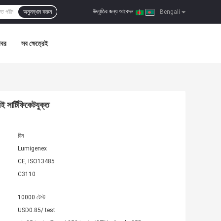
উদ্ধৃতির জন্য আবেদন
অনুসন্ধান করুন
|
Bengali
খবর
সব ক্ষেত্রেই
ই সার্টিফিকেটযুক্ত
চীন
Lumigenex
CE, ISO13485
C3110
10000 টেস্ট
USD0.85/ test