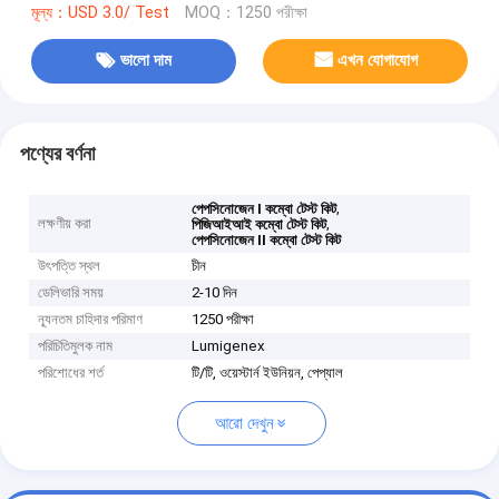
মূল্য：USD 3.0/ Test
MOQ：1250 পরীক্ষা
ভালো দাম
এখন যোগাযোগ
পণ্যের বর্ণনা
,
পেপসিনোজেন I কম্বো টেস্ট কিট
লক্ষণীয় করা
,
পিজিআইআই কম্বো টেস্ট কিট
পেপসিনোজেন II কম্বো টেস্ট কিট
উৎপত্তি স্থল
চীন
ডেলিভারি সময়
2-10 দিন
ন্যূনতম চাহিদার পরিমাণ
1250 পরীক্ষা
পরিচিতিমুলক নাম
Lumigenex
পরিশোধের শর্ত
টি/টি, ওয়েস্টার্ন ইউনিয়ন, পেপ্যাল
আরো দেখুন