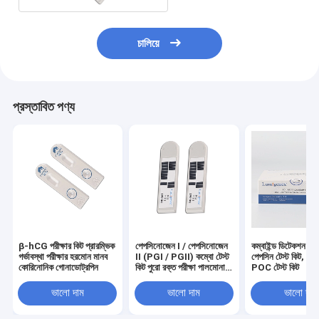
চালিয়ে
প্রস্তাবিত পণ্য
β-hCG পরীক্ষার কিট প্রারম্ভিক
পেপসিনোজেন I / পেপসিনোজেন
কম্বাইন্ড ডিটেকশন হো
গর্ভাবস্থা পরীক্ষার হরমোন মানব
II (PGI / PGII) কম্বো টেস্ট
পেপসিন টেস্ট কিট, 
কোরিনোনিক গোনাডোট্রপিন
কিট পুরো রক্ত ​​পরীক্ষা পালমোনারি
POC টেস্ট কিট （P
সংক্রমণ
PGII）
ভালো দাম
ভালো দাম
ভালো দাম