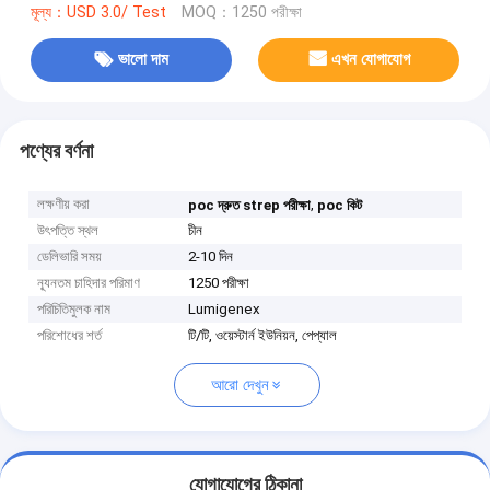
মূল্য：USD 3.0/ Test
MOQ：1250 পরীক্ষা
ভালো দাম
এখন যোগাযোগ
পণ্যের বর্ণনা
লক্ষণীয় করা
,
poc দ্রুত strep পরীক্ষা
poc কিট
উৎপত্তি স্থল
চীন
ডেলিভারি সময়
2-10 দিন
ন্যূনতম চাহিদার পরিমাণ
1250 পরীক্ষা
পরিচিতিমুলক নাম
Lumigenex
পরিশোধের শর্ত
টি/টি, ওয়েস্টার্ন ইউনিয়ন, পেপ্যাল
আরো দেখুন
যোগাযোগের ঠিকানা