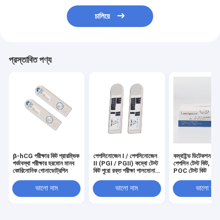
চালিয়ে
প্রস্তাবিত পণ্য
β-hCG পরীক্ষার কিট প্রারম্ভিক
পেপসিনোজেন I / পেপসিনোজেন
কম্বাইন্ড ডিটেকশন হো
গর্ভাবস্থা পরীক্ষার হরমোন মানব
II (PGI / PGII) কম্বো টেস্ট
পেপসিন টেস্ট কিট, 
কোরিনোনিক গোনাডোট্রপিন
কিট পুরো রক্ত ​​পরীক্ষা পালমোনারি
POC টেস্ট কিট （P
সংক্রমণ
PGII）
ভালো দাম
ভালো দাম
ভালো দাম