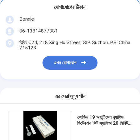
যোগাযোগের ঠিকানা
Bonnie
86-13814877381
বিল্ডিং C24, 218 Xing Hu Street, SIP, Suzhou, P.R. China
215123
এখন যোগাযোগ
এর সেরা মূল্য পান
কোভিড 19 অ্যান্টিজেন র‍্যাপিড
ডিটেকশন কিট স্যালিভা 20 মিনিট
আটক