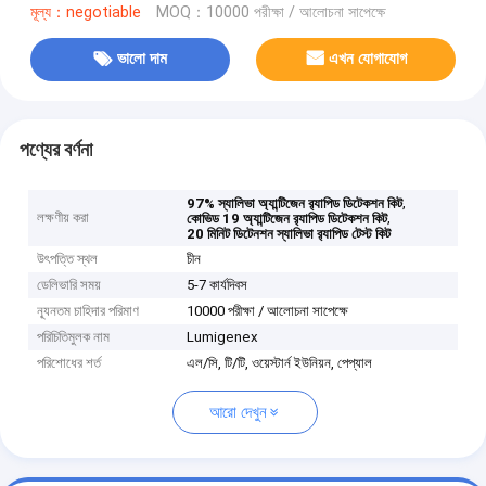
মূল্য：negotiable
MOQ：10000 পরীক্ষা / আলোচনা সাপেক্ষে
ভালো দাম
এখন যোগাযোগ
পণ্যের বর্ণনা
,
97% স্যালিভা অ্যান্টিজেন র‌্যাপিড ডিটেকশন কিট
লক্ষণীয় করা
,
কোভিড 19 অ্যান্টিজেন র‌্যাপিড ডিটেকশন কিট
20 মিনিট ডিটেনশন স্যালিভা র‌্যাপিড টেস্ট কিট
উৎপত্তি স্থল
চীন
ডেলিভারি সময়
5-7 কার্যদিবস
ন্যূনতম চাহিদার পরিমাণ
10000 পরীক্ষা / আলোচনা সাপেক্ষে
পরিচিতিমুলক নাম
Lumigenex
পরিশোধের শর্ত
এল/সি, টি/টি, ওয়েস্টার্ন ইউনিয়ন, পেপ্যাল
আরো দেখুন