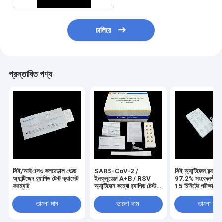
চালিয়ে
প্রস্তাবিত পণ্য
সিই/আইএসও কলয়েডাল গোল্ড
SARS-CoV-2 /
সিই অ্যান্টিজেন র‍্যাপিড
অ্যান্টিজেন র‌্যাপিড টেস্ট ক্যাসেট
ইনফ্লুয়েঞ্জা A+B / RSV
97.2% সংবেদনশীলত
ফরম্যাট
অ্যান্টিজেন কম্বো র‌্যাপিড টেস্ট
15 মিনিটের পরীক্ষার স
কিট 3 ড্রপ নমুনা ভলিউম
ভালো দাম
ভালো দাম
ভালো দাম