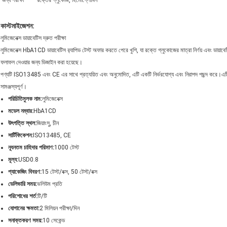
জন্য পরীক্ষা
রক্তের গ্লুকোজ, হিমোগ্লোবিন
কাস্টমাইজেশন:
লুমিজেনেক্স ডায়াবেটিস দ্রুত পরীক্ষা
লুমিজেনেক্স HbA1CD ডায়াবেটিস র‍্যাপিড টেস্ট অফার করতে পেরে খুশি, যা রক্তে গ্লুকোজের মাত্রা নির্ণয় এবং ডায়াব
ফলাফল দেওয়ার জন্য ডিজাইন করা হয়েছে।
পণ্যটি ISO13485 এবং CE এর সাথে প্রত্যয়িত এবং অনুমোদিত, এটি একটি নির্ভরযোগ্য এবং নিরাপদ পছন্
সামঞ্জস্যপূর্ণ।
পরিচিতিমুলক নাম:
লুমিজেনেক্স
মডেল নম্বার:
HbA1CD
উৎপত্তি স্থল:
জিয়াংসু, চীন
সার্টিফিকেশন:
ISO13485, CE
ন্যূনতম চাহিদার পরিমাণ:
1000 টেস্ট
মূল্য:
USD0.8
প্যাকেজিং বিবরণ:
15 টেস্ট/বক্স, 50 টেস্ট/বক্স
ডেলিভারি সময়:
ভলিউম প্রতি
পরিশোধের শর্ত:
টি/টি
যোগানের ক্ষমতা:
2 মিলিয়ন পরীক্ষা/দিন
সনাক্তকরণ সময়:
10 সেকেন্ড