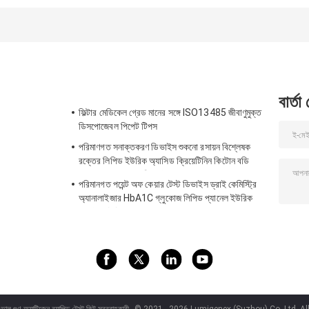
টেস্ট ডিভাইস
সোয়াব টেস্ট কিট
বার্তা
ফিল্টার মেডিকেল গ্রেড মানের সঙ্গে ISO13485 জীবাণুমুক্ত
ডিসপোজেবল পিপেট টিপস
পরিমাণগত সনাক্তকরণ ডিভাইস শুকনো রসায়ন বিশ্লেষক
রক্তের লিপিড ইউরিক অ্যাসিড ক্রিয়েটিনিন কিটোন বডি
HbA1C গ্লুকোজ পরীক্ষা সিই অ্যাপ
পরিমানগত পয়েন্ট অফ কেয়ার টেস্ট ডিভাইস ড্রাই কেমিস্ট্রি
অ্যানালাইজার HbA1C গ্লুকোজ লিপিড প্যানেল ইউরিক
অ্যাসিড টেস্ট