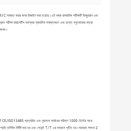
িন A1C সনাক্ত করার জন্য ডিজাইন করা হয়েছে।এই শুষ্ক রাসায়নিক পরীক্ষাটি ভিজ্যুয়াল এবং
রুত পরীক্ষা ডায়াবেটিস অবস্থার প্রাথমিক সনাক্তকরণ এবং রক্তে গ্লুকোজের মাত্রা
িধাজনক।
।এটি CE/ISO13485 প্রত্যয়িত এবং ন্যূনতম অর্ডারের পরিমাণ 1000 টেস্টের সাথে
প্রতি ভলিউম নির্দিষ্ট করা হয় এবং পেমেন্ট T/T এর মাধ্যমে গৃহীত হয়।সরবরাহ ক্ষমতা 2