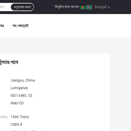
উদ্ধৃতির জন্য আবেদন
অনুসন্ধান করুন
|
Bengali
খবর
সব ক্ষেত্রেই
ভুলতার সাথে
Jiangsu, China
Lumigenex
ISO13485, CE
HbA1CD
tity:
1000 Tests
USD0.8