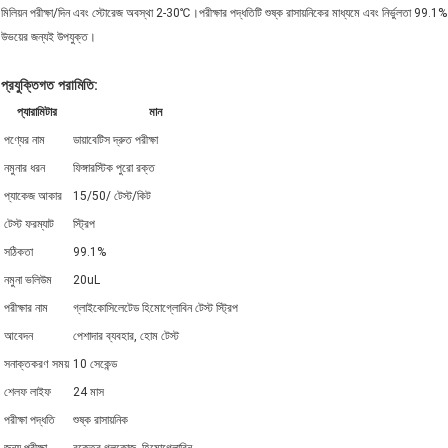
মিলিয়ন পরীক্ষা/দিন এবং স্টোরেজ অবস্থা 2-30℃।পরীক্ষার পদ্ধতিটি শুষ্ক রাসায়নিকের মাধ্যমে এবং নির্ভুলতা 99.
উভয়ের জন্যই উপযুক্ত।
প্রযুক্তিগত পরামিতি:
প্যারামিটার
মান
পণ্যের নাম
ডায়াবেটিস দ্রুত পরীক্ষা
নমুনার ধরন
ফিঙ্গারস্টিক পুরো রক্ত
প্যাকেজ আকার
15/50/ টেস্ট/কিট
টেস্ট ফরম্যাট
স্ট্রিপ
সঠিকতা
99.1%
নমুনা ভলিউম
20uL
পরীক্ষার নাম
গ্লাইকোসিলেটেড হিমোগ্লোবিন টেস্ট স্ট্রিপ
আবেদন
পেশাদার ব্যবহার, হোম টেস্ট
সনাক্তকরণ সময়
10 সেকেন্ড
শেলফ লাইফ
24 মাস
পরীক্ষা পদ্ধতি
শুষ্ক রাসায়নিক