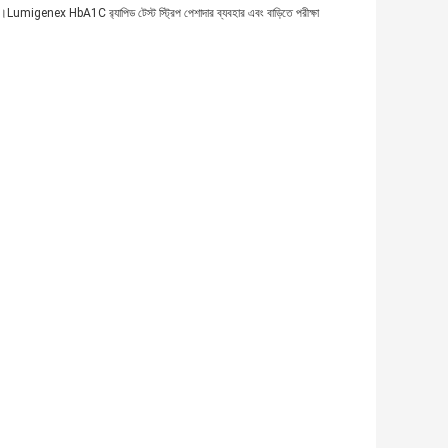
1%।Lumigenex HbA1C র‌্যাপিড টেস্ট স্ট্রিপ পেশাদার ব্যবহার এবং বাড়িতে পরীক্ষা