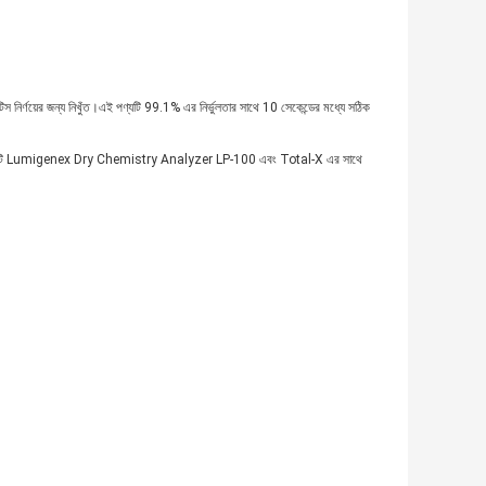
েটিস নির্ণয়ের জন্য নিখুঁত।এই পণ্যটি 99.1% এর নির্ভুলতার সাথে 10 সেকেন্ডের মধ্যে সঠিক
দ করে।এটি Lumigenex Dry Chemistry Analyzer LP-100 এবং Total-X এর সাথে