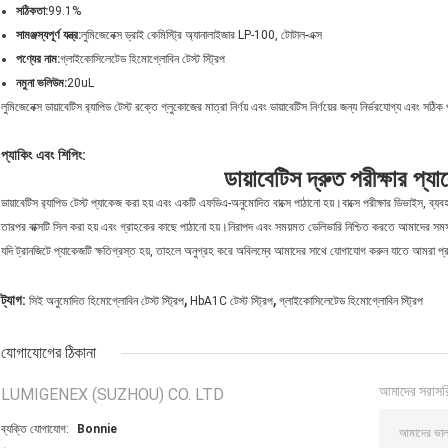
সঠিকতা:
99.1%
সামঞ্জস্যপূর্ণ যন্ত্র:
লুমিজেনেক্স ড্রাই কেমিস্ট্রি অ্যানালাইজার LP-100, টোটাল-এক্স
পণ্যের নাম:
গ্লাইকোসিলেটেড হিমোগ্লোবিন টেস্ট স্ট্রিপ
নমুনা ভলিউম:
20uL
লুমিজেনেক্স ডায়াবেটিস র‍্যাপিড টেস্ট রক্তে গ্লুকোজের মাত্রা নির্ণয় এবং ডায়াবেটিস নির্ণয়ের জন্য নির্ভরযোগ্য এবং সঠিক
প্যাকিং এবং শিপিং:
ডায়াবেটিস দ্রুত পরীক্ষার প্য
ডায়াবেটিস র‍্যাপিড টেস্ট প্যাকেজ করা হয় এবং একটি এফডিএ-অনুমোদিত বাক্সে পাঠানো হয়।বাক্সে পরীক্ষার ডিভাইস, ব্যব
তারপর বাক্সটি সিল করা হয় এবং গ্রাহকের কাছে পাঠানো হয়।নিরাপদ এবং সময়মত ডেলিভারি নিশ্চিত করতে আমাদের সমস্ত 
যদি ট্রানজিটে প্যাকেজটি ক্ষতিগ্রস্ত হয়, তাহলে অনুগ্রহ করে অবিলম্বে আমাদের সাথে যোগাযোগ করুন যাতে আমরা প্
,
,
ট্যাগ:
সিই অনুমোদিত হিমোগ্লোবিন টেস্ট স্ট্রিপ
HbA1C টেস্ট স্ট্রিপ
গ্লাইকোসিলেটেড হিমোগ্লোবিন স্ট্রিপ
যোগাযোগের ঠিকানা
আমাদের সরাসর
LUMIGENEX (SUZHOU) CO. LTD
ব্যক্তি যোগাযোগ:
Bonnie