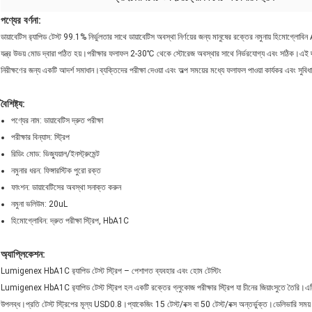
পণ্যের বর্ণনা:
ডায়াবেটিস র‍্যাপিড টেস্ট 99.1% নির্ভুলতার সাথে ডায়াবেটিস অবস্থা নির্ণয়ের জন্য মানুষের রক্তের নমুনায় হিমোগ্লোব
যন্ত্র উভয় মোড দ্বারা পঠিত হয়।পরীক্ষার ফলাফল 2-30℃ থেকে স্টোরেজ অবস্থার সাথে নির্ভরযোগ্য এবং সঠিক।এই দ্
নিরীক্ষণের জন্য একটি আদর্শ সমাধান।ব্যক্তিদের পরীক্ষা দেওয়া এবং অল্প সময়ের মধ্যে ফলাফল পাওয়া কার্যকর এবং সুব
বৈশিষ্ট্য:
পণ্যের নাম: ডায়াবেটিস দ্রুত পরীক্ষা
পরীক্ষার বিন্যাস: স্ট্রিপ
রিডিং মোড: ভিজ্যুয়াল/ইনস্ট্রুমেন্ট
নমুনার ধরন: ফিঙ্গারস্টিক পুরো রক্ত
ফাংশন: ডায়াবেটিসের অবস্থা সনাক্ত করুন
নমুনা ভলিউম: 20uL
হিমোগ্লোবিন: দ্রুত পরীক্ষা স্ট্রিপ, HbA1C
অ্যাপ্লিকেশন:
Lumigenex HbA1C র‍্যাপিড টেস্ট স্ট্রিপ – পেশাগত ব্যবহার এবং হোম টেস্টিং
Lumigenex HbA1C র‍্যাপিড টেস্ট স্ট্রিপ হল একটি রক্তের গ্লুকোজ পরীক্ষার স্ট্রিপ যা চীনের জিয়াংসুতে তৈরি
উপলব্ধ।প্রতি টেস্ট স্ট্রিপের মূল্য USD0.8।প্যাকেজিং 15 টেস্ট/বক্স বা 50 টেস্ট/বক্স অন্তর্ভুক্ত।ডেলিভারি সময় 