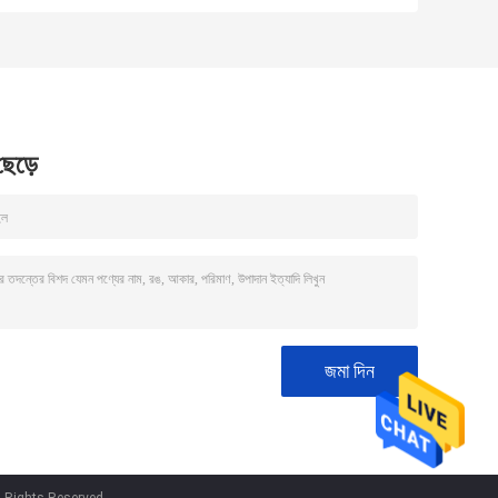
ISO অনুমোদিত
 ছেড়ে