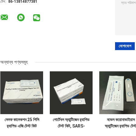
টেল:
86-13814877381
অন্যান্য পণ্যসমূহ
সেলফ কালেকশন 25 পিসি
পোর্টেবল অ্যান্টিজেন র‌্যাপিড
নভেল করোনাভাইরাস
র‌্যাপিড এজি টেস্ট কিট
টেস্ট কিট, SARS-
অ্যান্টিজেন র‌্যাপিড টেস্
আইএসও সার্টিফিকেশন
CoV-2 Ag র‌্যাপিড
কিট, এইচএসএ র‌্যাপি