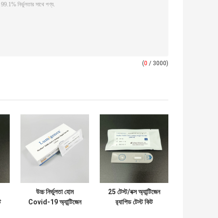
(
0
/ 3000)
উচ্চ নির্ভুলতা হোম
25 টেস্ট/বক্স অ্যান্টিজেন
ট
Covid-19 অ্যান্টিজেন
র‌্যাপিড টেস্ট কিট
ড
র‍্যাপিড টেস্ট ডিভাইস
93.33% সংবেদনশীলতা