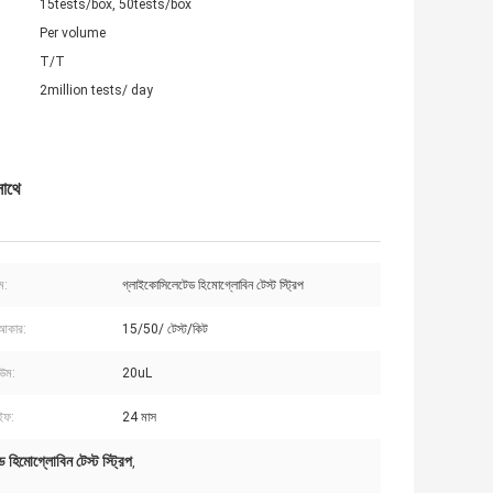
15tests/box, 50tests/box
Per volume
T/T
2million tests/ day
সাথে
ম:
গ্লাইকোসিলেটেড হিমোগ্লোবিন টেস্ট স্ট্রিপ
 আকার:
15/50/ টেস্ট/কিট
িউম:
20uL
ইফ:
24 মাস
 হিমোগ্লোবিন টেস্ট স্ট্রিপ
,