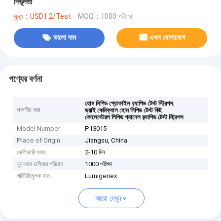
নির্ভুলতা
মূল্য：USD1.2/Test
MOQ：1000 পরীক্ষা
ভালো দাম
এখন যোগাযোগ
পণ্যের বর্ণনা
,
হোম লিপিড প্রোফাইল র‍্যাপিড টেস্ট স্ট্রিপস
লক্ষণীয় করা
,
ড্রাই কেমিক্যাল হোম লিপিড টেস্ট কিট
কোলেস্টেরল লিপিড প্যানেল র‍্যাপিড টেস্ট স্ট্রিপস
Model Number
P13015
Place of Origin
Jiangsu, China
ডেলিভারি সময়
2-10 দিন
ন্যূনতম চাহিদার পরিমাণ
1000 পরীক্ষা
পরিচিতিমুলক নাম
Lumigenex
আরো দেখুন