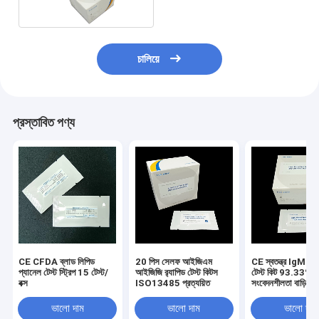
চালিয়ে
প্রস্তাবিত পণ্য
CE CFDA ব্লাড লিপিড
20 পিস সেলফ আইজিএম
CE স্বতন্ত্র IgM IgG
প্যানেল টেস্ট স্ট্রিপ 15 টেস্ট/
আইজিজি র‍্যাপিড টেস্ট কিটস
টেস্ট কিট 93.33%
বক্স
ISO13485 প্রত্যয়িত
সংবেদনশীলতা বাড়ির ব্
জন্য
ভালো দাম
ভালো দাম
ভালো দাম