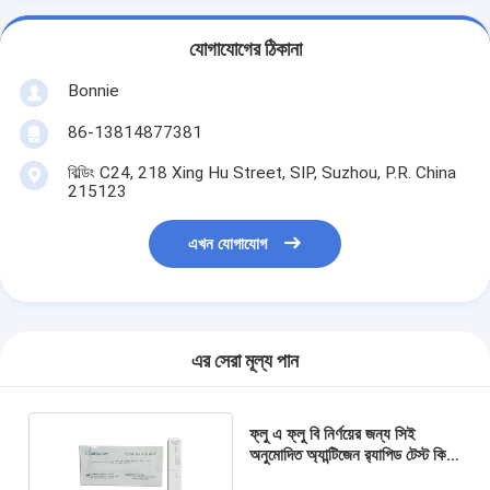
যোগাযোগের ঠিকানা
Bonnie
86-13814877381
বিল্ডিং C24, 218 Xing Hu Street, SIP, Suzhou, P.R. China
215123
এখন যোগাযোগ
এর সেরা মূল্য পান
ফ্লু এ ফ্লু বি নির্ণয়ের জন্য সিই
অনুমোদিত অ্যান্টিজেন র‌্যাপিড টেস্ট কিট
কলয়েডাল গোল্ড