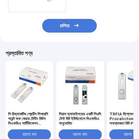
চালিয়ে
প্রস্তাবিত পণ্য
সি রিঅ্যাকটিভ প্রোটিন সিআরপি
সিরাম অ্যামাইলয়েড একটি পিওসি
TRFIA বিশ্লেষক দ্বা
পয়েন্ট অফ কেয়ার টেস্টিং কিটস
টেস্ট কিট ইমিউনোসে সিএফডিএ
Procalcitonin গ
সিএফডিএ সার্টিফিকেশন
অনুমোদিত
সনাক্তকরণ কিট PCT 
ইমিউনোসাই টেকনোলজি
ভালো দাম
ভালো দাম
ভালো দাম