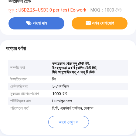
কলয়েডাল গোল্ড
মূল্য：USD2.25~USD3.0 per test Ex-work
MOQ：1000 টেস্ট
ভালো দাম
এখন যোগাযোগ
পণ্যের বর্ণনা
,
কলয়েডাল গোল্ড ফ্লু টেস্ট কিট
লক্ষণীয় করা
,
ইনফ্লুয়েঞ্জা এ+বি র‍্যাপিড টেস্ট কিট
সিই অনুমোদিত ফ্লু এ ফ্লু বি টেস্ট
উৎপত্তি স্থল
চীন
ডেলিভারি সময়
5-7 কার্যদিবস
ন্যূনতম চাহিদার পরিমাণ
1000 টেস্ট
পরিচিতিমুলক নাম
Lumigenex
পরিশোধের শর্ত
টি/টি, ওয়েস্টার্ন ইউনিয়ন, পেপ্যাল
আরো দেখুন