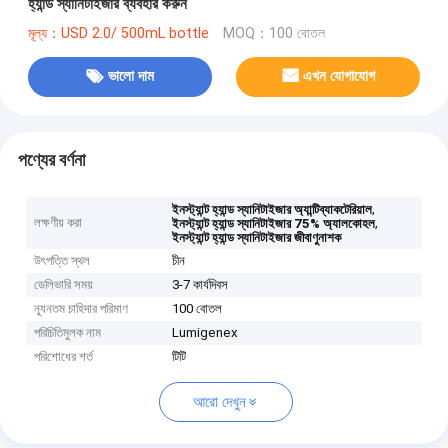
হ্যান্ড স্যানিটাইজার ব্যবহার করুন
মূল্য：USD 2.0/ 500mL bottle
MOQ：100 বোতল
ভালো দাম
এখন যোগাযোগ
পণ্যের বর্ণনা
,
ইনস্ট্যান্ট হ্যান্ড স্যানিটাইজার অ্যান্টিব্যাকটেরিয়াল
লক্ষণীয় করা
,
ইনস্ট্যান্ট হ্যান্ড স্যানিটাইজার 75% অ্যালকোহল
ইনস্ট্যান্ট হ্যান্ড স্যানিটাইজার জীবাণুনাশক
উৎপত্তি স্থল
চীন
ডেলিভারি সময়
3-7 কার্যদিবস
ন্যূনতম চাহিদার পরিমাণ
100 বোতল
পরিচিতিমুলক নাম
Lumigenex
পরিশোধের শর্ত
টিটি
আরো দেখুন