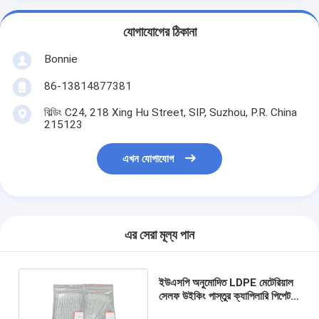
যোগাযোগের ঠিকানা
Bonnie
86-13814877381
বিল্ডিং C24, 218 Xing Hu Street, SIP, Suzhou, P.R. China
215123
এখন যোগাযোগ
এর সেরা মূল্য পান
ইউএসপি অনুমোদিত LDPE মেটেরিয়াল
সেলফ উইকিং পাস্তুর ক্যাপিলারি পিপেট
ডিসপোজেবল