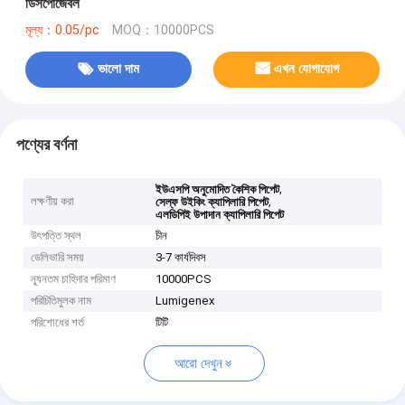
ডিসপোজেবল
মূল্য：0.05/pc
MOQ：10000PCS
ভালো দাম
এখন যোগাযোগ
পণ্যের বর্ণনা
,
ইউএসপি অনুমোদিত কৈশিক পিপেট
লক্ষণীয় করা
,
সেল্ফ উইকিং ক্যাপিলারি পিপেট
এলডিপিই উপাদান ক্যাপিলারি পিপেট
উৎপত্তি স্থল
চীন
ডেলিভারি সময়
3-7 কার্যদিবস
ন্যূনতম চাহিদার পরিমাণ
10000PCS
পরিচিতিমুলক নাম
Lumigenex
পরিশোধের শর্ত
টিটি
আরো দেখুন