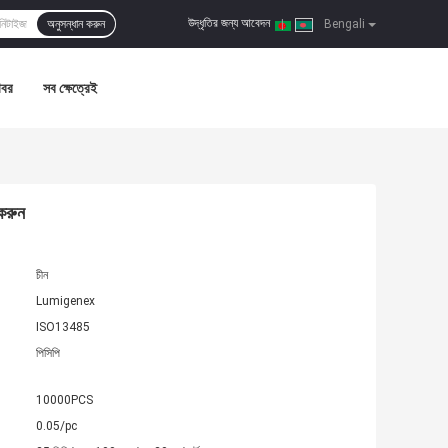
উদ্ধৃতির জন্য আবেদন
অনুসন্ধান করুন
|
Bengali
খবর
সব ক্ষেত্রেই
 করুন
চীন
Lumigenex
ISO13485
পিসিপি
10000PCS
0.05/pc