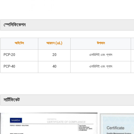
স্পেসিফিকেশন
আইটেম
আয়তন (uL)
উপাদান
PCP-20
20
এলডিপিই এবং গ্লাস
PCP-40
40
এলডিপিই এবং গ্লাস
সার্টিফিকেট