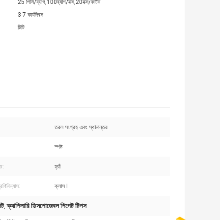
25 পিসি/ব্যাগ,100ব্যাগ/বক্স,20বক্স/কার্টন
3-7 কার্যদিবস
টিটি
তরল সংগ্রহ এবং স্থানান্তর
স্পষ্ট
্ত:
হ্যাঁ
্রেণিবিন্যাস:
ক্লাস I
েট
ক্যাপিলারি ডিসপোজেবল পিপেট টিপস
,