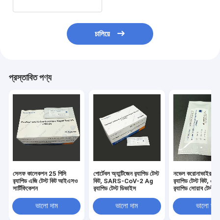
চালিয়ে
প্রস্তাবিত পণ্য
সেলফ কালেকশন 25 পিসি
পোর্টেবল অ্যান্টিজেন র‌্যাপিড টেস্ট
নভেল করোনাভাইরাস অ্
র‌্যাপিড এজি টেস্ট কিট আইএসও
কিট, SARS-CoV-2 Ag
র‌্যাপিড টেস্ট কিট, 
সার্টিফিকেশন
র‌্যাপিড টেস্ট ডিভাইস
র‌্যাপিড সোয়াব টেস্ট ক
ভালো দাম
ভালো দাম
ভালো দাম