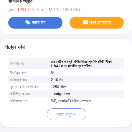
রাসায়নিক পদ্ধতি
মূল্য：USD 7.0/ Test
MOQ：1250 পরীক্ষা
ভালো দাম
এখন যোগাযোগ
পণ্যের বর্ণনা
,
ডায়াবেটিস অবস্থা মনিটর হিমোগ্লোবিন টেস্ট স্ট্রিপ
লক্ষণীয় করা
HbA1c ডায়াবেটিস দ্রুত পরীক্ষা
উৎপত্তি স্থল
চীন
ডেলিভারি সময়
2-10 দিন
ন্যূনতম চাহিদার পরিমাণ
1250 পরীক্ষা
পরিচিতিমুলক নাম
Lumigenex
পরিশোধের শর্ত
টি/টি, ওয়েস্টার্ন ইউনিয়ন, পেপ্যাল
আরো দেখুন