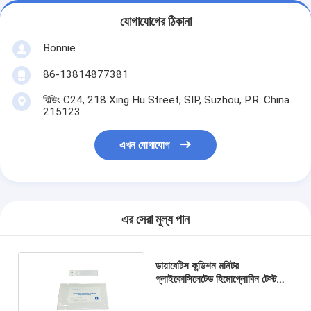
যোগাযোগের ঠিকানা
Bonnie
86-13814877381
বিল্ডিং C24, 218 Xing Hu Street, SIP, Suzhou, P.R. China
215123
এখন যোগাযোগ
এর সেরা মূল্য পান
ডায়াবেটিস কন্ডিশন মনিটর
গ্লাইকোসিলেটেড হিমোগ্লোবিন টেস্ট
স্ট্রিপ শুষ্ক রাসায়নিক পদ্ধতি