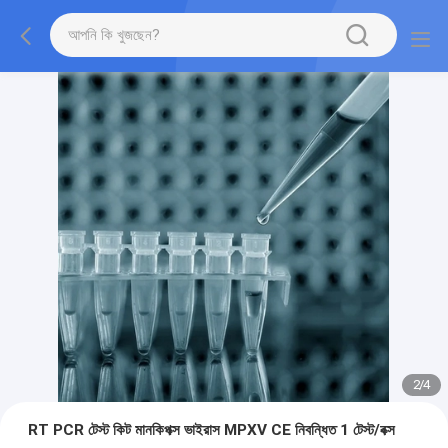
2
/
4
RT PCR টেস্ট কিট মানকিপক্স ভাইরাস MPXV CE নিবন্ধিত 1 টেস্ট/বক্স