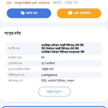
মূল্য：negotiable per volume
MOQ：1000 টেস্ট
ভালো দাম
এখন যোগাযোগ
পণ্যের বর্ণনা
,
মানকিপক্স ভাইরাস আরটি পিসিআর টেস্ট কিট
লক্ষণীয় করা
,
সিই নিবন্ধিত আরটি পিসিআর টেস্ট কিট
মানকিপক্স ভাইরাস পিসিআর সনাক্তকরণ কিট
উৎপত্তি স্থল
চীন
ডেলিভারি সময়
5-7 কার্যদিবস
ন্যূনতম চাহিদার পরিমাণ
1000 টেস্ট
পরিচিতিমুলক নাম
Lumigenex
পরিশোধের শর্ত
টি/টি, ওয়েস্টার্ন ইউনিয়ন, পেপ্যাল
আরো দেখুন