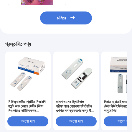
চালিয়ে
প্রস্তাবিত পণ্য
সি রিঅ্যাকটিভ প্রোটিন সিআরপি
হাসপাতালের ক্লিনিকাল
সিরাম অ্যামাইলয়েড এ
পয়েন্ট অফ কেয়ার টেস্টিং কিটস
পরীক্ষাগারে প্রোক্যালসিটোনিন
টেস্ট কিট ইমিউনোসে
সিএফডিএ সার্টিফিকেশন
গুণগত সনাক্তকরণের জন্য উচ্চ
অনুমোদিত
ইমিউনোসাই টেকনোলজি
নির্ভুলতা পিসিটি টেস্ট কিট
ভালো দাম
ভালো দাম
ভালো দাম