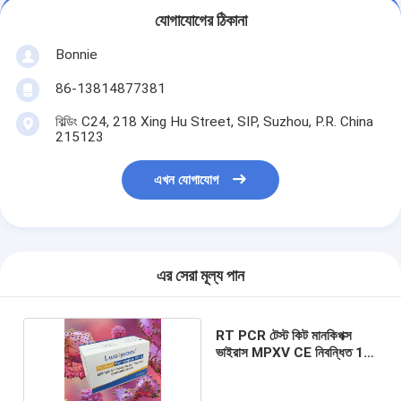
যোগাযোগের ঠিকানা
Bonnie
86-13814877381
বিল্ডিং C24, 218 Xing Hu Street, SIP, Suzhou, P.R. China
215123
এখন যোগাযোগ
এর সেরা মূল্য পান
RT PCR টেস্ট কিট মানকিপক্স
ভাইরাস MPXV CE নিবন্ধিত 1
টেস্ট/বক্স