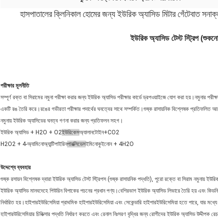
হাসপাতালের ক্লিনিকাল হোমের জন্য ইউরিক অ্যাসিড মিটার গেঁটেবাত সনাক্তকর
ইউরিক অ্যাসিড টেস্ট স্ট্রিপ (শুকনো
পরীক্ষার মূলনীতি
সম্পূর্ণ রক্ত ​​বা সিরামের নমুনা পরীক্ষা করার জন্য ইউরিক অ্যাসিড পরীক্ষার কার্ডে ড্রপওয়াইজে যোগ করা হয়।নমুনার পরীক্ষার
একটি রঙ তৈরি করে।রঙের গভীরতা পরীক্ষার পদার্থের ঘনত্বের সাথে সম্পর্কিত।শুষ্ক রাসায়নিক বিশ্লেষক প্রতিফলিত 
নমুনায় ইউরিক অ্যাসিডের ঘনত্ব গণনা করার জন্য প্রতিফলন সহগ।
ইউরিক অ্যাসিড + H2O + O2
ইউরিকেস
অ্যালানটোইন+CO2
H2O2 + 4-অ্যামিনোঅ্যান্টিপাইরিন
পারক্সিডেস
ইমিনোকুইনোন + 4H2O
উদ্দেশ্যে ব্যবহার
শুষ্ক রসায়ন বিশ্লেষক দ্বারা ইউরিক অ্যাসিড টেস্ট স্ট্রিপস (শুষ্ক রাসায়নিক পদ্ধতি), পুরো রক্তে বা সিরাম নমুনায
ইউরিক অ্যাসিড মানবদেহে পিউরিন বিপাকের পচনের প্রধান পণ্য।বেশিরভাগ ইউরিক অ্যাসিড লিভারে তৈরি হয় এবং কিডনি দ্বা
নির্ধারিত হয়।হাইপারইউরিসেমিয়া প্রাথমিক হাইপারইউরিসেমিয়া এবং সেকেন্ডারি হাইপারইউরিসেমিয়া হতে পারে, যার মধ্য
হাইপারউরিসেমিয়ার চিকিত্সার পদ্ধতি নির্ধারণ করতে এবং রেনাল নিঃসরণ বৃদ্ধির জন্য রোগীদের ইউরিক অ্যাসিড উদ্দীপক রেচন