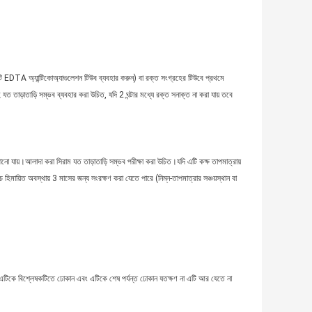
কটি EDTA অ্যান্টিকোঅ্যাগুলেশন টিউব ব্যবহার করুন) বা রক্ত ​​সংগ্রহের টিউবে প্রথমে
যত তাড়াতাড়ি সম্ভব ব্যবহার করা উচিত, যদি 2 ঘন্টার মধ্যে রক্ত ​​সনাক্ত না করা যায় তবে
নো যায়।আলাদা করা সিরাম যত তাড়াতাড়ি সম্ভব পরীক্ষা করা উচিত।যদি এটি কক্ষ তাপমাত্রায়
 হিমায়িত অবস্থায় 3 মাসের জন্য সংরক্ষণ করা যেতে পারে (নিম্ন-তাপমাত্রার সঞ্চয়স্থান বা
েখে, এটিকে বিশ্লেষকটিতে ঢোকান এবং এটিকে শেষ পর্যন্ত ঢোকান যতক্ষণ না এটি আর যেতে না