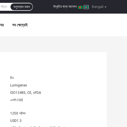
উদ্ধৃতির জন্য আবেদন
অনুসন্ধান করুন
|
Bengali
খবর
সব ক্ষেত্রেই
চীন
Lumigenex
ISO13485, CE, cFDA
এলপি-100
1250 পরীক্ষা
USD1.3