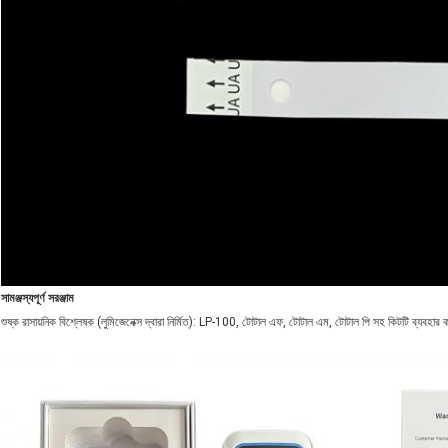
সামঞ্জস্যপূর্ণ সরঞ্জাম
শুষ্ক রাসায়নিক বিশ্লেষক (লুমিজেনেক্স দ্বারা নির্মিত): LP-100, টোটাল এফ, টোটাল এম, টোটাল পি সহ কিটটি ব্যবহার 