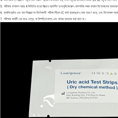
4. যখন ডিসপ্লে স্ক্রিনে "নমুনা যোগ করুন" শব্দগুলি উপস্থিত হয়, তখন নমুনায় ভালভাবে একটি 20 uL নমুনা ফেলে দিন৷
5. পরীক্ষার ফলাফল প্রায় 4 মিনিটের মধ্যে স্ক্রিনে প্রদর্শিত হবে৷লুমিজেনেক্স কোম্পানির শুষ্ক রসায়ন বিশ্লেষকের ব্যবহার
6. ক্যালিব্রেটর এবং মান নিয়ন্ত্রণের নির্দেশাবলী: পরীক্ষা স্ট্রিপ IC কার্ড ক্রমাঙ্কন মোড গ্রহণ করে, এবং বিশ্লেষক স্বয়
7. পরীক্ষার কার্ডটি বের করে ফেলুন, যা নিষ্পত্তিযোগ্য এবং আবার ব্যবহার করা যাবে না।