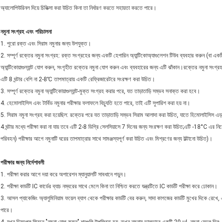
অ্যালোপিউরিনল দিয়ে চিকিত্সা করা উচিত কিনা তা নির্ধারণ করতে সহায়তা করতে পারে।
নমুনা সংগ্রহ এবং পরিচালনা
1. পুরো রক্ত ​​এবং সিরাম নমুনার জন্য উপযুক্ত।
2. সম্পূর্ণ রক্তের নমুনা সংগ্রহ: রক্ত ​​সংগ্রহের জন্য একটি হেপারিন অ্যান্টিকোঅ্যাগুলেশন টিউব ব্যবহার করুন (বা এ
অ্যান্টিকোয়াগুল্যান্ট যোগ করুন, সংগৃহীত রক্তের নমুনা যোগ করুন এবং ব্যবহারের জন্য এটি ঝাঁকান।রক্তের নমুনা সংগ্রহ 
এটি 8 ঘন্টার বেশি না 2-8℃ তাপমাত্রায় একটি রেফ্রিজারেটরে সংরক্ষণ করা উচিত।
3. সম্পূর্ণ রক্তের নমুনা অ্যান্টিকোয়াগুল্যান্ট-মুক্ত সংগ্রহ করার পরে, যত তাড়াতাড়ি সম্ভব সনাক্ত করা হবে।
4. হেমোলাইসিস এবং টার্বিড নমুনার পরীক্ষার ফলাফলে বিচ্যুতি হতে পারে, তাই এটি সুপারিশ করা হয় না।
5. সিরাম নমুনা সংগ্রহ করা হয়েছিল: রক্তের পরে যত তাড়াতাড়ি সম্ভব সিরাম আলাদা করা উচিত, যাতে হিমোলাইসিস এড়া
4 ঘন্টার মধ্যে পরীক্ষা করা না যায় তবে এটি 2-8 ডিগ্রি সেলসিয়াসে 7 দিনের জন্য সংরক্ষণ করা উচিত;এটি -18°C এর নিচে
পরিবহন) পরীক্ষার আগে নমুনাটি ঘরের তাপমাত্রার সাথে সামঞ্জস্যপূর্ণ করা উচিত এবং মিশ্রণের জন্য উল্টানো উচিত)।
পরীক্ষার জন্য নির্দেশাবলী
1. পরীক্ষা করার আগে দয়া করে অপারেশন ম্যানুয়ালটি সাবধানে পড়ুন।
2. পরীক্ষা কার্ডটি IC কার্ডের ব্যাচ নম্বরের সাথে মেলে কিনা তা নিশ্চিত করতে যন্ত্রটিতে IC কার্ডটি পরীক্ষা করে ঢোকান।
3. আসল প্যাকেজিং অ্যালুমিনিয়াম ফয়েল ব্যাগ থেকে পরীক্ষার কার্ডটি বের করুন, সাদা কাগজের কার্ডটি মুখের দিকে র
পারে।