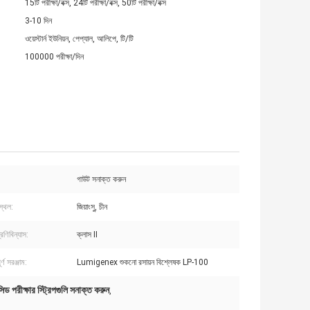
15টি পরীক্ষা/বক্স, 24টি পরীক্ষা/বক্স, 50টি পরীক্ষা/বক্স
3-10 দিন
ওয়েস্টার্ন ইউনিয়ন, পেপ্যাল, আলিপে, টি/টি
100000 পরীক্ষা/দিন
গাউট সনাক্ত করুন
স্থল:
জিয়াংসু, চীন
্রেণিবিন্যাস:
ক্লাস II
র্ণ সরঞ্জাম:
Lumigenex শুকনো রসায়ন বিশ্লেষক LP-100
ড পরীক্ষার স্ট্রিপগুলি সনাক্ত করুন
,